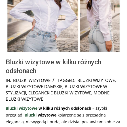
Bluzki wizytowe w kilku różnych
odsłonach
2026-
IN:
BLUZKI WIZYTOWE
TAGGED:
BLUZKI WIZYTOWE
,
01-
BLUZKI WIZYTOWE DAMSKIE
,
BLUZKI WIZYTOWE W
22
STYLIZACJI
,
ELEGANCKIE BLUZKI WIZYTOWE
,
MODNE
BLUZKI WIZYTOWE
Bluzki wizytowe
w kilku różnych odsłonach
– szybki
przegląd.
Bluzki
wizytowe
kojarzone są z przesadną
elegancją, niewygodą i nudą, ale dzisiaj postawiłam sobie za