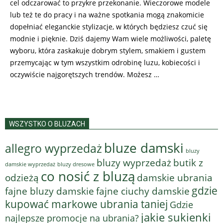
cel odczarować to przykre przekonanie. Wieczorowe modele
lub też te do pracy i na ważne spotkania mogą znakomicie
dopełniać eleganckie stylizacje, w których będziesz czuć się
modnie i pięknie. Dziś dajemy Wam wiele możliwości, paletę
wyboru, która zaskakuje dobrym stylem, smakiem i gustem
przemycając w tym wszystkim odrobinę luzu, kobiecości i
oczywiście najgorętszych trendów. Możesz …
WSZYSTKO O BLUZACH
bluze damski
allegro wyprzedaż
bluzy
bluzy wyprzedaż
butik z
bluzy dresowe
damskie wyprzedaż
co nosić z bluzą
odzieżą
damskie ubrania
gdzie
fajne bluzy damskie
fajne ciuchy damskie
kupować markowe ubrania taniej
Gdzie
jakie sukienki
najlepsze promocje na ubrania?