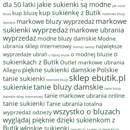
jakie sukienki są modne
dla 50 latki
jak nosić
kup sukienkę z Butik
kup bluzę
bluzę
markowe bluzy
markowe
markowe bluzy wyprzedaż
damskie
sukienki wyprzedaż
markowe ubrania
wyprzedaż
modne bluzy damskie
Modne
ubrania sklep internetowy
największe
mohito swetry
o
o modnej bluzie
wyprzedaże ubrań
o fajnej bluzie
sukienkach z Butik
Outlet markowe ubrania
piękne sukienki damskie
Polskie
Allegro
sklep ebutik.pl
tanie sukienki
reserved bluzy
tanie bluzy damskie
sukienkie
tanie bluzy
tanie markowe ubrania online
damskie sklep internetowy
tanie sukienki
Tanie ubrania
totalna
wszystko o bluzach
wyprzedaż odzieży
wyglądaj pięknie dzięki sukienkom z
Butik
włoskie sukienki
z czego są fajne bluzy
zara bluzy