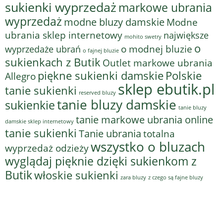
sukienki wyprzedaż
markowe ubrania
wyprzedaż
modne bluzy damskie
Modne
ubrania sklep internetowy
największe
mohito swetry
o
o modnej bluzie
wyprzedaże ubrań
o fajnej bluzie
sukienkach z Butik
Outlet markowe ubrania
piękne sukienki damskie
Polskie
Allegro
sklep ebutik.pl
tanie sukienki
reserved bluzy
tanie bluzy damskie
sukienkie
tanie bluzy
tanie markowe ubrania online
damskie sklep internetowy
tanie sukienki
Tanie ubrania
totalna
wszystko o bluzach
wyprzedaż odzieży
wyglądaj pięknie dzięki sukienkom z
Butik
włoskie sukienki
z czego są fajne bluzy
zara bluzy