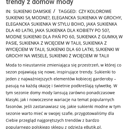
trendy z domów mody
2026-
IN:
SUKIENKI DAMSKIE
TAGGED:
CZY KOLOROWE
03-
SUKIENKI SĄ MODNE?
,
ELEGANCKA SUKIENKA W GROCHY
,
01
ELEGANCKA SUKIENKA W STYLU BOHO
,
JAKA SUKIENKA
DLA 40 LATKI
,
JAKA SUKIENKA DLA KOBIETY PO 50?
,
MODNE SUKIENKI DLA PAŃ PO 60
,
SUKIENKA Z GUMKĄ W
PASIE
,
SUKIENKA Z WCIĘCIEM W TALII
,
SUKIENKA Z
WYCIĘCIEM W TALII
,
SUKIENKI DLA 60 LATKI
,
SUKIENKI W
GROCHY NA WESELE
,
SUKIENKI Z WCIĘCIEM W TALII
Moda to nieustannie zmieniająca się przestrzeń, w której co
sezon pojawiają się nowe, inspirujące trendy. Sukienki to
jeden z najważniejszych elementów kobiecej garderoby –
pasują na każdą okazję i świetnie podkreślają sylwetkę. W
tym sezonie domy mody lansują zarówno ponadczasowe
klasyki, jak i nowoczesne wariacje na temat popularnych
fasonów. Jeśli zastanawiasz się, jakie sukienki modne w tym
sezonie warto mieć w swojej szafie, przygotowaliśmy dla
Ciebie przegląd najgorętszych trendów z bardzo
popularnego polskiego sklepu z odzieżą eButik.pl.