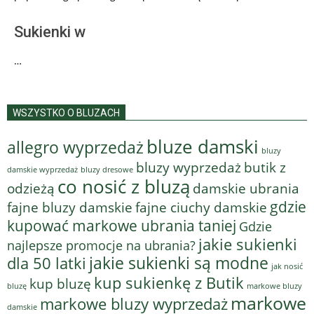
Sukienki w
…
WSZYSTKO O BLUZACH
bluze damski
allegro wyprzedaż
bluzy
bluzy wyprzedaż
butik z
bluzy dresowe
damskie wyprzedaż
co nosić z bluzą
odzieżą
damskie ubrania
gdzie
fajne bluzy damskie
fajne ciuchy damskie
kupować markowe ubrania taniej
Gdzie
jakie sukienki
najlepsze promocje na ubrania?
jakie sukienki są modne
dla 50 latki
jak nosić
kup sukienkę z Butik
kup bluzę
bluzę
markowe bluzy
markowe
markowe bluzy wyprzedaż
damskie