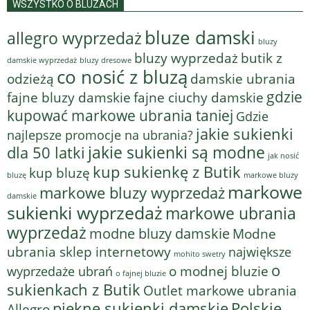
WSZYSTKO O BLUZACH
bluze damski
allegro wyprzedaż
bluzy
bluzy wyprzedaż
butik z
bluzy dresowe
damskie wyprzedaż
co nosić z bluzą
odzieżą
damskie ubrania
gdzie
fajne bluzy damskie
fajne ciuchy damskie
kupować markowe ubrania taniej
Gdzie
jakie sukienki
najlepsze promocje na ubrania?
jakie sukienki są modne
dla 50 latki
jak nosić
kup sukienkę z Butik
kup bluzę
bluzę
markowe bluzy
markowe
markowe bluzy wyprzedaż
damskie
sukienki wyprzedaż
markowe ubrania
wyprzedaż
modne bluzy damskie
Modne
ubrania sklep internetowy
największe
mohito swetry
o
o modnej bluzie
wyprzedaże ubrań
o fajnej bluzie
sukienkach z Butik
Outlet markowe ubrania
piękne sukienki damskie
Polskie
Allegro