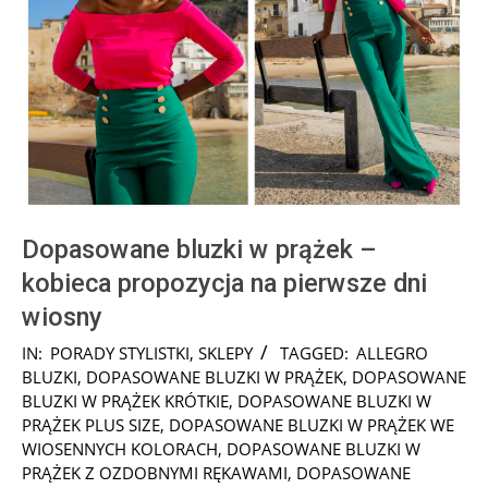
Dopasowane bluzki w prążek –
kobieca propozycja na pierwsze dni
wiosny
2025-
IN:
PORADY STYLISTKI
,
SKLEPY
TAGGED:
ALLEGRO
03-
BLUZKI
,
DOPASOWANE BLUZKI W PRĄŻEK
,
DOPASOWANE
10
BLUZKI W PRĄŻEK KRÓTKIE
,
DOPASOWANE BLUZKI W
PRĄŻEK PLUS SIZE
,
DOPASOWANE BLUZKI W PRĄŻEK WE
WIOSENNYCH KOLORACH
,
DOPASOWANE BLUZKI W
PRĄŻEK Z OZDOBNYMI RĘKAWAMI
,
DOPASOWANE