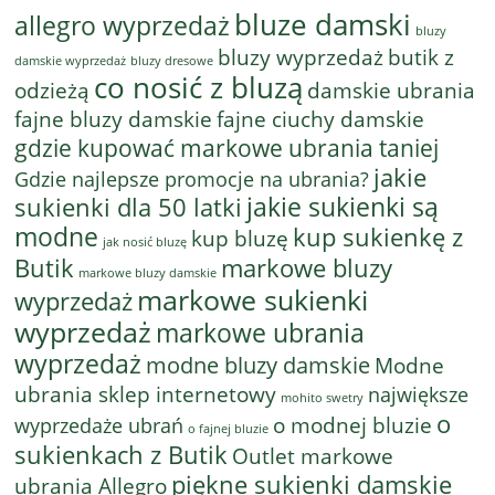
bluze damski
allegro wyprzedaż
bluzy
bluzy wyprzedaż
butik z
bluzy dresowe
damskie wyprzedaż
co nosić z bluzą
odzieżą
damskie ubrania
fajne bluzy damskie
fajne ciuchy damskie
gdzie kupować markowe ubrania taniej
jakie
Gdzie najlepsze promocje na ubrania?
jakie sukienki są
sukienki dla 50 latki
modne
kup sukienkę z
kup bluzę
jak nosić bluzę
Butik
markowe bluzy
markowe bluzy damskie
markowe sukienki
wyprzedaż
wyprzedaż
markowe ubrania
wyprzedaż
modne bluzy damskie
Modne
ubrania sklep internetowy
największe
mohito swetry
o
o modnej bluzie
wyprzedaże ubrań
o fajnej bluzie
sukienkach z Butik
Outlet markowe
piękne sukienki damskie
ubrania Allegro