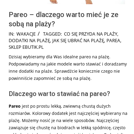
Pareo – dlaczego warto mieć je ze
sobą na plaży?
2025-
IN:
WAKACJE
TAGGED:
CO SIĘ PRZYDA NA PLAŻY
,
08-
DODATKI NA PLAŻĘ
,
JAK SIĘ UBRAĆ NA PLAŻĘ
,
PAREA
,
25
SKLEP EBUTIK.PL
Dzisiaj wybieramy dla Was idealne pareo na plażę.
Podpowiadamy na jakie modele warto stawiać i doradzamy
inne dodatki na plaże. Sprawdźcie koniecznie czego nie
powinniście zapomnieć ze sobą na plażę.
Dlaczego warto stawiać na pareo?
Pareo
jest po prostu lekką, zwiewną chustą dużych
rozmiarów. Kolorowy dodatek jest najczęściej wybierany na
plażę. Możemy nosić je na wiele sposobów. Najczęściej
zawiązuje się chustę na biodrach w lekką spódnicę, często