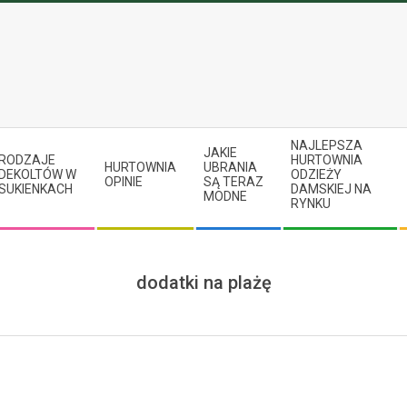
NAJLEPSZA
JAKIE
RODZAJE
HURTOWNIA
HURTOWNIA
UBRANIA
DEKOLTÓW W
ODZIEŻY
OPINIE
SĄ TERAZ
SUKIENKACH
DAMSKIEJ NA
MODNE
RYNKU
dodatki na plażę