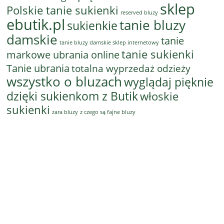
sklep
Polskie tanie sukienki
reserved bluzy
ebutik.pl
tanie bluzy
sukienkie
damskie
tanie
tanie bluzy damskie sklep internetowy
tanie sukienki
markowe ubrania online
Tanie ubrania
totalna wyprzedaż odzieży
wszystko o bluzach
wyglądaj pięknie
dzięki sukienkom z Butik
włoskie
sukienki
z czego są fajne bluzy
zara bluzy