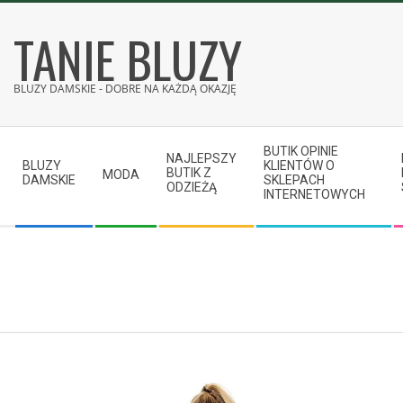
Skip
TANIE BLUZY
to
content
BLUZY DAMSKIE - DOBRE NA KAŻDĄ OKAZJĘ
Secondary
BUTIK OPINIE
Navigation
NAJLEPSZY
BLUZY
KLIENTÓW O
BUTIK Z
MODA
Menu
DAMSKIE
SKLEPACH
ODZIEŻĄ
INTERNETOWYCH