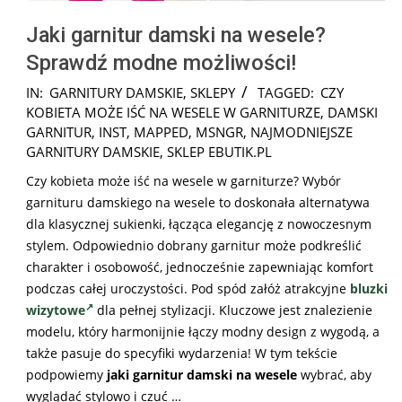
Jaki garnitur damski na wesele?
Sprawdź modne możliwości!
2025-
IN:
GARNITURY DAMSKIE
,
SKLEPY
TAGGED:
CZY
09-
KOBIETA MOŻE IŚĆ NA WESELE W GARNITURZE
,
DAMSKI
10
GARNITUR
,
INST
,
MAPPED
,
MSNGR
,
NAJMODNIEJSZE
GARNITURY DAMSKIE
,
SKLEP EBUTIK.PL
Czy kobieta może iść na wesele w garniturze? Wybór
garnituru damskiego na wesele to doskonała alternatywa
dla klasycznej sukienki, łącząca elegancję z nowoczesnym
stylem. Odpowiednio dobrany garnitur może podkreślić
charakter i osobowość, jednocześnie zapewniając komfort
podczas całej uroczystości. Pod spód załóż atrakcyjne
bluzki
wizytowe
dla pełnej stylizacji. Kluczowe jest znalezienie
modelu, który harmonijnie łączy modny design z wygodą, a
także pasuje do specyfiki wydarzenia! W tym tekście
podpowiemy
jaki garnitur damski na wesele
wybrać, aby
wyglądać stylowo i czuć …