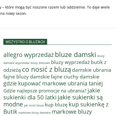
 – które mogą być noszone razem lub oddzielnie. To daje wiele
 na nowy sezon.
WSZYSTKO O BLUZACH
bluze damski
allegro wyprzedaż
bluzy
bluzy wyprzedaż
butik z
bluzy dresowe
damskie wyprzedaż
co nosić z bluzą
odzieżą
damskie ubrania
fajne bluzy damskie
fajne ciuchy damskie
gdzie kupować markowe ubrania taniej
jakie
Gdzie najlepsze promocje na ubrania?
jakie sukienki są
sukienki dla 50 latki
modne
kup sukienkę z
kup bluzę
jak nosić bluzę
Butik
markowe bluzy
markowe bluzy damskie