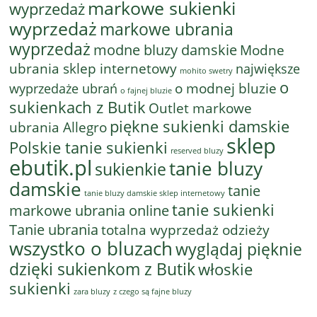
markowe sukienki
wyprzedaż
wyprzedaż
markowe ubrania
wyprzedaż
modne bluzy damskie
Modne
ubrania sklep internetowy
największe
mohito swetry
o
o modnej bluzie
wyprzedaże ubrań
o fajnej bluzie
sukienkach z Butik
Outlet markowe
piękne sukienki damskie
ubrania Allegro
sklep
Polskie tanie sukienki
reserved bluzy
ebutik.pl
tanie bluzy
sukienkie
damskie
tanie
tanie bluzy damskie sklep internetowy
tanie sukienki
markowe ubrania online
Tanie ubrania
totalna wyprzedaż odzieży
wszystko o bluzach
wyglądaj pięknie
dzięki sukienkom z Butik
włoskie
sukienki
z czego są fajne bluzy
zara bluzy