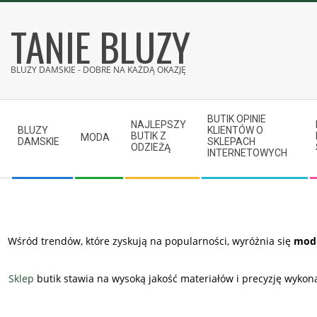
Skip
TANIE BLUZY
to
content
BLUZY DAMSKIE - DOBRE NA KAŻDĄ OKAZJĘ
Secondary
BUTIK OPINIE
Navigation
NAJLEPSZY
BLUZY
KLIENTÓW O
BUTIK Z
MODA
Menu
DAMSKIE
SKLEPACH
ODZIEŻĄ
INTERNETOWYCH
Wśród trendów, które zyskują na popularności, wyróżnia się
mod
Sklep
butik stawia na wysoką jakość materiałów i precyzję wykon