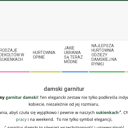
NAJLEPSZA
JAKIE
RODZAJE
HURTOWNIA
HURTOWNIA
UBRANIA
DEKOLTÓW W
ODZIEŻY
OPINIE
SĄ TERAZ
SUKIENKACH
DAMSKIEJ NA
MODNE
RYNKU
damski garnitur
ny
garnitur damski
! Ten elegancki zestaw nie tylko podkreśla indy
kobiecie, niezależnie od jej rozmiaru.
ania, abyś czuła się wyjątkowo i pewnie w naszych
sukienkach
. C
pracy
i na weekend. To nie tylko symbol elegancji,
garnitur damski to również wszechstronność i uniwersalność