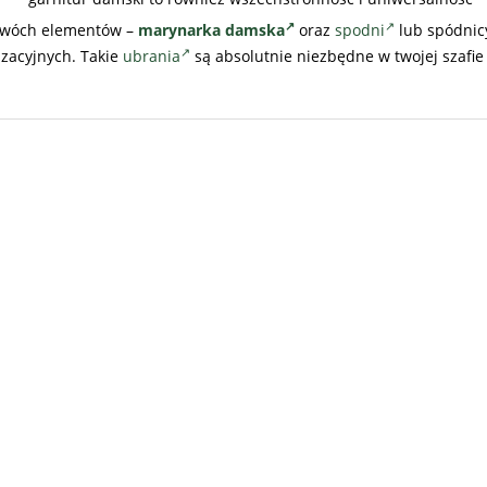
r dwóch elementów –
marynarka damska
oraz
spodni
lub spódnicy
izacyjnych. Takie
ubrania
są absolutnie niezbędne w twojej szafie