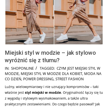
Miejski styl w modzie – jak stylowo
wyróżnić się z tłumu?
2025-
IN:
SHOPONLINE
TAGGED:
CZYM JEST MIEJSKI STYL W
07-
MODZIE
,
MIEJSKI STYL W MODZIE DLA KOBIET
,
MODA NA
30
CO DZIEŃ
,
POWER DRESSING
,
STREET FASHION
Luźny, wielowymiarowy i nie uznający kompromisów – taki
właśnie jest
styl miejski w modzie
. Oryginalność łączy się tu
z wygodą i stylowym wysmakowaniem, a także ultra
praktycznymi zestawieniami. Do czego będzie pasował? Jak