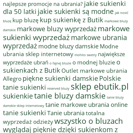
jakie sukienki
najlepsze promocje na ubrania?
jakie sukienki są modne
dla 50 latki
jak nosić
kup sukienkę z Butik
kup bluzę
bluzę
markowe bluzy
markowe
markowe bluzy wyprzedaż
damskie
sukienki wyprzedaż
markowe ubrania
wyprzedaż
modne bluzy damskie
Modne
ubrania sklep internetowy
największe
mohito swetry
o
o modnej bluzie
wyprzedaże ubrań
o fajnej bluzie
sukienkach z Butik
Outlet markowe ubrania
piękne sukienki damskie
Polskie
Allegro
sklep ebutik.pl
tanie sukienki
reserved bluzy
tanie bluzy damskie
sukienkie
tanie bluzy
tanie markowe ubrania online
damskie sklep internetowy
tanie sukienki
Tanie ubrania
totalna
wszystko o bluzach
wyprzedaż odzieży
wyglądaj pięknie dzięki sukienkom z