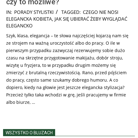
czy to możliwe?
2025-
IN:
PORADY STYLISTKI
TAGGED:
CZEGO NIE NOSI
10-
ELEGANCKA KOBIETA
,
JAK SIĘ UBIERAĆ ŻEBY WYGLĄDAĆ
17
ELEGANCKO
Szyk, klasa, elegancja – te słowa najczęściej kojarzą nam się
ze strojem na ważną uroczystość albo do pracy. O ile w
pierwszym przypadku zazwyczaj rezerwujemy sobie dużo
czasu na skrzętne przygotowanie makijażu, dobór stroju,
wizytę u fryzjera, to w przypadku drugim możemy się
zmierzyć z brutalną rzeczywistością. Rano, przed pójściem
do pracy, często same szukamy dobrego humoru. A co
dopiero, kiedy na głowie jest jeszcze elegancka stylizacja?
Przecież tylko taka wchodzi w grę, jeśli pracujemy w firmie
albo biurze, …
WSZYSTKO O BLUZACH