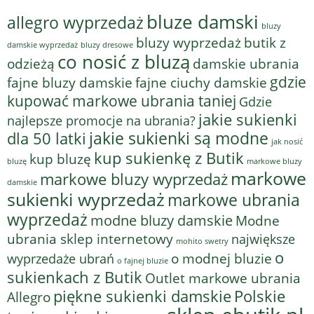
bluze damski
allegro wyprzedaż
bluzy
bluzy wyprzedaż
butik z
bluzy dresowe
damskie wyprzedaż
co nosić z bluzą
odzieżą
damskie ubrania
gdzie
fajne bluzy damskie
fajne ciuchy damskie
kupować markowe ubrania taniej
Gdzie
jakie sukienki
najlepsze promocje na ubrania?
jakie sukienki są modne
dla 50 latki
jak nosić
kup sukienkę z Butik
kup bluzę
bluzę
markowe bluzy
markowe
markowe bluzy wyprzedaż
damskie
sukienki wyprzedaż
markowe ubrania
wyprzedaż
modne bluzy damskie
Modne
ubrania sklep internetowy
największe
mohito swetry
o
o modnej bluzie
wyprzedaże ubrań
o fajnej bluzie
sukienkach z Butik
Outlet markowe ubrania
piękne sukienki damskie
Polskie
Allegro