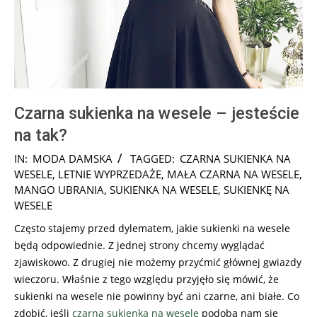
Czarna sukienka na wesele – jesteście
na tak?
2026-
IN:
MODA DAMSKA
TAGGED:
CZARNA SUKIENKA NA
05-
WESELE
,
LETNIE WYPRZEDAŻE
,
MAŁA CZARNA NA WESELE
,
10
MANGO UBRANIA
,
SUKIENKA NA WESELE
,
SUKIENKĘ NA
WESELE
Często stajemy przed dylematem, jakie sukienki na wesele
będą odpowiednie. Z jednej strony chcemy wyglądać
zjawiskowo. Z drugiej nie możemy przyćmić głównej gwiazdy
wieczoru. Właśnie z tego względu przyjęło się mówić, że
sukienki na wesele nie powinny być ani czarne, ani białe. Co
zdobić, jeśli
czarna sukienka na wesele
podoba nam się