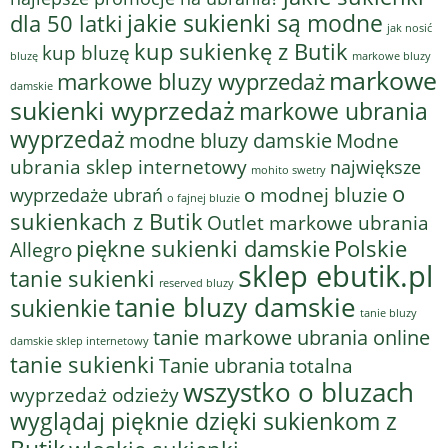
jakie sukienki są modne
dla 50 latki
jak nosić
kup sukienkę z Butik
kup bluzę
bluzę
markowe bluzy
markowe
markowe bluzy wyprzedaż
damskie
sukienki wyprzedaż
markowe ubrania
wyprzedaż
modne bluzy damskie
Modne
ubrania sklep internetowy
największe
mohito swetry
o
o modnej bluzie
wyprzedaże ubrań
o fajnej bluzie
sukienkach z Butik
Outlet markowe ubrania
piękne sukienki damskie
Polskie
Allegro
sklep ebutik.pl
tanie sukienki
reserved bluzy
tanie bluzy damskie
sukienkie
tanie bluzy
tanie markowe ubrania online
damskie sklep internetowy
tanie sukienki
Tanie ubrania
totalna
wszystko o bluzach
wyprzedaż odzieży
wyglądaj pięknie dzięki sukienkom z