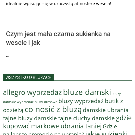
idealnie wpisując się w uroczystą atmosferę wesela!
Czym jest mała czarna sukienka na
wesele i jak
…
WSZYSTKO O BLUZACH
bluze damski
allegro wyprzedaż
bluzy
bluzy wyprzedaż
butik z
bluzy dresowe
damskie wyprzedaż
co nosić z bluzą
odzieżą
damskie ubrania
gdzie
fajne bluzy damskie
fajne ciuchy damskie
kupować markowe ubrania taniej
Gdzie
jakie sukienki
najlepsze promocje na ubrania?