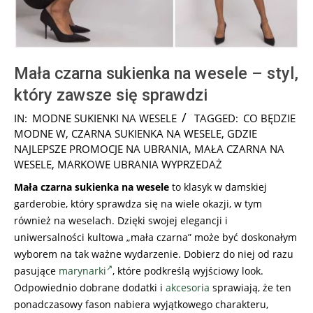
Mała czarna sukienka na wesele – styl,
który zawsze się sprawdzi
2024-
IN:
MODNE SUKIENKI NA WESELE
TAGGED:
CO BĘDZIE
09-
MODNE W
,
CZARNA SUKIENKA NA WESELE
,
GDZIE
08
NAJLEPSZE PROMOCJE NA UBRANIA
,
MAŁA CZARNA NA
WESELE
,
MARKOWE UBRANIA WYPRZEDAŻ
Mała czarna sukienka na wesele
to klasyk w damskiej
garderobie, który sprawdza się na wiele okazji, w tym
również na weselach. Dzięki swojej elegancji i
uniwersalności kultowa „mała czarna” może być doskonałym
wyborem na tak ważne wydarzenie. Dobierz do niej od razu
pasujące
marynarki
, które podkreślą wyjściowy look.
Odpowiednio dobrane dodatki i
akcesoria
sprawiają, że ten
ponadczasowy fason nabiera wyjątkowego charakteru,