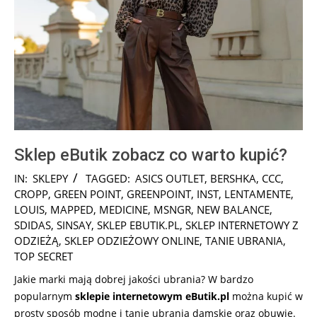
Sklep eButik zobacz co warto kupić?
2025-
IN:
SKLEPY
TAGGED:
ASICS OUTLET
,
BERSHKA
,
CCC
,
12-
CROPP
,
GREEN POINT
,
GREENPOINT
,
INST
,
LENTAMENTE
,
07
LOUIS
,
MAPPED
,
MEDICINE
,
MSNGR
,
NEW BALANCE
,
SDIDAS
,
SINSAY
,
SKLEP EBUTIK.PL
,
SKLEP INTERNETOWY Z
ODZIEŻĄ
,
SKLEP ODZIEŻOWY ONLINE
,
TANIE UBRANIA
,
TOP SECRET
Jakie marki mają dobrej jakości ubrania? W bardzo
popularnym
sklepie internetowym eButik.pl
można kupić w
prosty sposób modne i tanie ubrania damskie oraz obuwie.