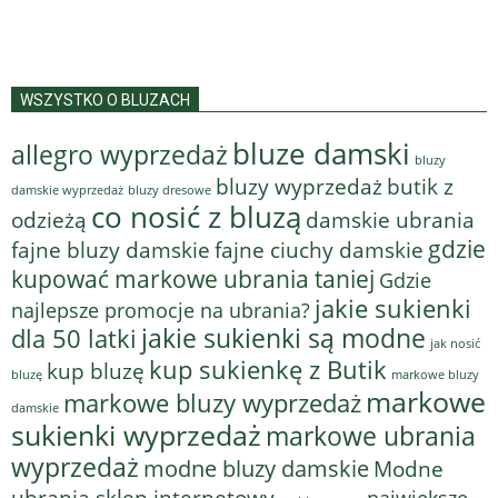
WSZYSTKO O BLUZACH
bluze damski
allegro wyprzedaż
bluzy
bluzy wyprzedaż
butik z
bluzy dresowe
damskie wyprzedaż
co nosić z bluzą
odzieżą
damskie ubrania
gdzie
fajne bluzy damskie
fajne ciuchy damskie
kupować markowe ubrania taniej
Gdzie
jakie sukienki
najlepsze promocje na ubrania?
jakie sukienki są modne
dla 50 latki
jak nosić
kup sukienkę z Butik
kup bluzę
bluzę
markowe bluzy
markowe
markowe bluzy wyprzedaż
damskie
sukienki wyprzedaż
markowe ubrania
wyprzedaż
modne bluzy damskie
Modne
ubrania sklep internetowy
największe