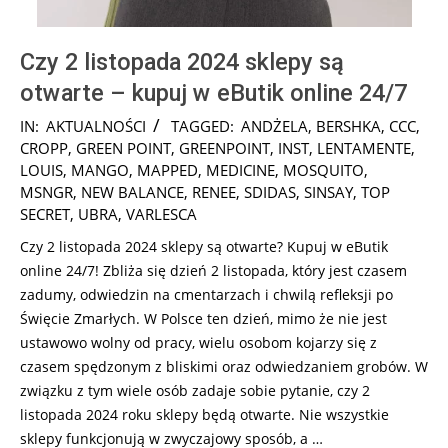
Czy 2 listopada 2024 sklepy są
otwarte – kupuj w eButik online 24/7
2024-
IN:
AKTUALNOŚCI
TAGGED:
ANDŻELA
,
BERSHKA
,
CCC
,
10-
CROPP
,
GREEN POINT
,
GREENPOINT
,
INST
,
LENTAMENTE
,
31
LOUIS
,
MANGO
,
MAPPED
,
MEDICINE
,
MOSQUITO
,
MSNGR
,
NEW BALANCE
,
RENEE
,
SDIDAS
,
SINSAY
,
TOP
SECRET
,
UBRA
,
VARLESCA
Czy 2 listopada 2024 sklepy są otwarte? Kupuj w eButik
online 24/7! Zbliża się dzień 2 listopada, który jest czasem
zadumy, odwiedzin na cmentarzach i chwilą refleksji po
Święcie Zmarłych. W Polsce ten dzień, mimo że nie jest
ustawowo wolny od pracy, wielu osobom kojarzy się z
czasem spędzonym z bliskimi oraz odwiedzaniem grobów. W
związku z tym wiele osób zadaje sobie pytanie, czy 2
listopada 2024 roku sklepy będą otwarte. Nie wszystkie
sklepy funkcjonują w zwyczajowy sposób, a …