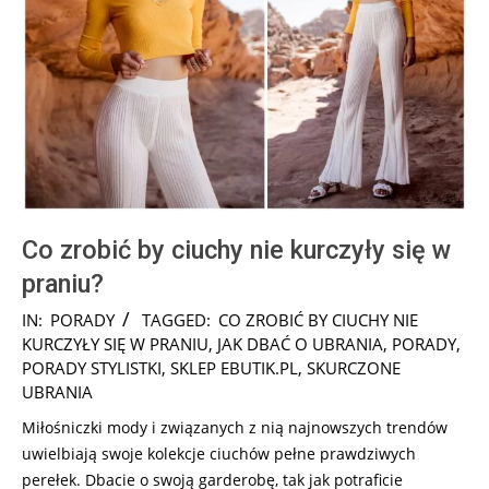
Co zrobić by ciuchy nie kurczyły się w
praniu?
2024-
IN:
PORADY
TAGGED:
CO ZROBIĆ BY CIUCHY NIE
10-
KURCZYŁY SIĘ W PRANIU
,
JAK DBAĆ O UBRANIA
,
PORADY
,
09
PORADY STYLISTKI
,
SKLEP EBUTIK.PL
,
SKURCZONE
UBRANIA
Miłośniczki mody i związanych z nią najnowszych trendów
uwielbiają swoje kolekcje ciuchów pełne prawdziwych
perełek. Dbacie o swoją garderobę, tak jak potraficie