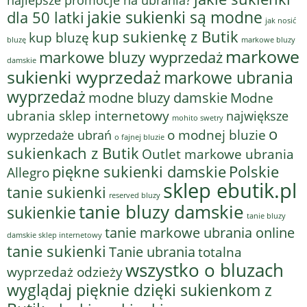
najlepsze promocje na ubrania?
jakie sukienki są modne
dla 50 latki
jak nosić
kup sukienkę z Butik
kup bluzę
bluzę
markowe bluzy
markowe
markowe bluzy wyprzedaż
damskie
sukienki wyprzedaż
markowe ubrania
wyprzedaż
modne bluzy damskie
Modne
ubrania sklep internetowy
największe
mohito swetry
o
o modnej bluzie
wyprzedaże ubrań
o fajnej bluzie
sukienkach z Butik
Outlet markowe ubrania
piękne sukienki damskie
Polskie
Allegro
sklep ebutik.pl
tanie sukienki
reserved bluzy
tanie bluzy damskie
sukienkie
tanie bluzy
tanie markowe ubrania online
damskie sklep internetowy
tanie sukienki
Tanie ubrania
totalna
wszystko o bluzach
wyprzedaż odzieży
wyglądaj pięknie dzięki sukienkom z