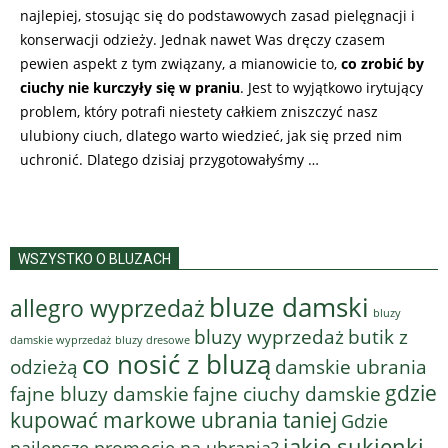
najlepiej, stosując się do podstawowych zasad pielęgnacji i
konserwacji odzieży. Jednak nawet Was dręczy czasem
pewien aspekt z tym związany, a mianowicie to,
co zrobić by
ciuchy nie kurczyły się w praniu
. Jest to wyjątkowo irytujący
problem, który potrafi niestety całkiem zniszczyć nasz
ulubiony ciuch, dlatego warto wiedzieć, jak się przed nim
uchronić. Dlatego dzisiaj przygotowałyśmy …
WSZYSTKO O BLUZACH
bluze damski
allegro wyprzedaż
bluzy
bluzy wyprzedaż
butik z
bluzy dresowe
damskie wyprzedaż
co nosić z bluzą
odzieżą
damskie ubrania
gdzie
fajne bluzy damskie
fajne ciuchy damskie
kupować markowe ubrania taniej
Gdzie
jakie sukienki