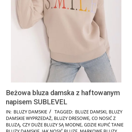
Beżowa bluza damska z haftowanym
napisem SUBLEVEL
2024-
IN:
BLUZY DAMSKIE
TAGGED:
BLUZE DAMSKI
,
BLUZY
08-
DAMSKIE WYPRZEDAŻ
,
BLUZY DRESOWE
,
CO NOSIĆ Z
09
BLUZĄ
,
CZY DUŻE BLUZY SĄ MODNE
,
GDZIE KUPIĆ TANIE
BLUZY DAMSKIE
,
JAK NOSIĆ BLUZĘ
,
MARKOWE BLUZY