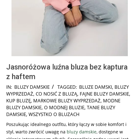
Jasnoróżowa luźna bluza bez kaptura
z haftem
2024-
IN:
BLUZY DAMSKIE
TAGGED:
BLUZE DAMSKI
,
BLUZY
08-
WYPRZEDAŻ
,
CO NOSIĆ Z BLUZĄ
,
FAJNE BLUZY DAMSKIE
,
08
KUP BLUZĘ
,
MARKOWE BLUZY WYPRZEDAŻ
,
MODNE
BLUZY DAMSKIE
,
O MODNEJ BLUZIE
,
TANIE BLUZY
DAMSKIE
,
WSZYSTKO O BLUZACH
Poszukując idealnego outfitu, który łączy w sobie komfort i
styl, warto zwrócić uwagę na
bluzy damskie
, dostępne w