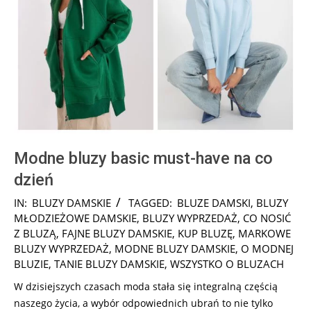
Modne bluzy basic must-have na co
dzień
2024-
IN:
BLUZY DAMSKIE
TAGGED:
BLUZE DAMSKI
,
BLUZY
10-
MŁODZIEŻOWE DAMSKIE
,
BLUZY WYPRZEDAŻ
,
CO NOSIĆ
22
Z BLUZĄ
,
FAJNE BLUZY DAMSKIE
,
KUP BLUZĘ
,
MARKOWE
BLUZY WYPRZEDAŻ
,
MODNE BLUZY DAMSKIE
,
O MODNEJ
BLUZIE
,
TANIE BLUZY DAMSKIE
,
WSZYSTKO O BLUZACH
W dzisiejszych czasach moda stała się integralną częścią
naszego życia, a wybór odpowiednich ubrań to nie tylko