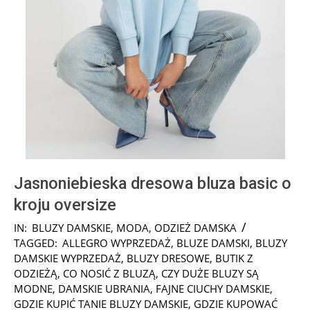
Jasnoniebieska dresowa bluza basic o
kroju oversize
2024-
IN:
BLUZY DAMSKIE
,
MODA
,
ODZIEŻ DAMSKA
08-
TAGGED:
ALLEGRO WYPRZEDAŻ
,
BLUZE DAMSKI
,
BLUZY
08
DAMSKIE WYPRZEDAŻ
,
BLUZY DRESOWE
,
BUTIK Z
ODZIEŻĄ
,
CO NOSIĆ Z BLUZĄ
,
CZY DUŻE BLUZY SĄ
MODNE
,
DAMSKIE UBRANIA
,
FAJNE CIUCHY DAMSKIE
,
GDZIE KUPIĆ TANIE BLUZY DAMSKIE
,
GDZIE KUPOWAĆ