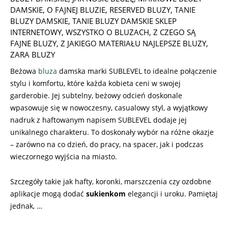
DAMSKIE
,
O FAJNEJ BLUZIE
,
RESERVED BLUZY
,
TANIE
BLUZY DAMSKIE
,
TANIE BLUZY DAMSKIE SKLEP
INTERNETOWY
,
WSZYSTKO O BLUZACH
,
Z CZEGO SĄ
FAJNE BLUZY
,
Z JAKIEGO MATERIAŁU NAJLEPSZE BLUZY
,
ZARA BLUZY
Beżowa
bluza
damska marki SUBLEVEL to idealne połączenie
stylu i komfortu, które każda kobieta ceni w swojej
garderobie. Jej subtelny, beżowy odcień doskonale
wpasowuje się w nowoczesny, casualowy styl, a wyjątkowy
nadruk z haftowanym napisem SUBLEVEL dodaje jej
unikalnego charakteru. To doskonały wybór na różne okazje
– zarówno na co dzień, do pracy, na spacer, jak i podczas
wieczornego wyjścia na miasto.
Szczegóły takie jak hafty, koronki, marszczenia czy ozdobne
aplikacje mogą dodać
sukienkom
elegancji i uroku. Pamiętaj
jednak, …