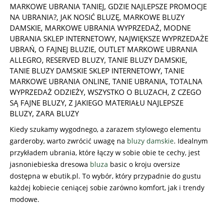
MARKOWE UBRANIA TANIEJ
,
GDZIE NAJLEPSZE PROMOCJE
NA UBRANIA?
,
JAK NOSIĆ BLUZĘ
,
MARKOWE BLUZY
DAMSKIE
,
MARKOWE UBRANIA WYPRZEDAŻ
,
MODNE
UBRANIA SKLEP INTERNETOWY
,
NAJWIĘKSZE WYPRZEDAŻE
UBRAŃ
,
O FAJNEJ BLUZIE
,
OUTLET MARKOWE UBRANIA
ALLEGRO
,
RESERVED BLUZY
,
TANIE BLUZY DAMSKIE
,
TANIE BLUZY DAMSKIE SKLEP INTERNETOWY
,
TANIE
MARKOWE UBRANIA ONLINE
,
TANIE UBRANIA
,
TOTALNA
WYPRZEDAŻ ODZIEŻY
,
WSZYSTKO O BLUZACH
,
Z CZEGO
SĄ FAJNE BLUZY
,
Z JAKIEGO MATERIAŁU NAJLEPSZE
BLUZY
,
ZARA BLUZY
Kiedy szukamy wygodnego, a zarazem stylowego elementu
garderoby, warto zwrócić uwagę na
bluzy damskie
. Idealnym
przykładem ubrania, które łączy w sobie obie te cechy, jest
jasnoniebieska dresowa
bluza
basic o kroju oversize
dostępna w ebutik.pl. To wybór, który przypadnie do gustu
każdej kobiecie ceniącej sobie zarówno komfort, jak i trendy
modowe.