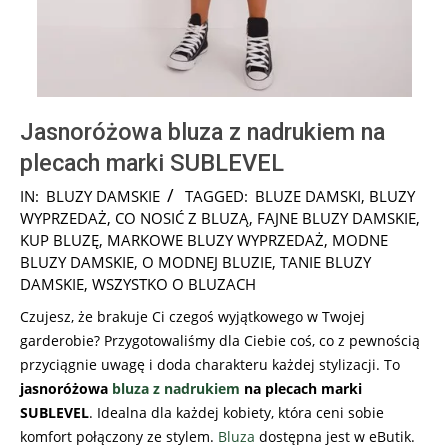
Jasnoróżowa bluza z nadrukiem na
plecach marki SUBLEVEL
2024-
IN:
BLUZY DAMSKIE
TAGGED:
BLUZE DAMSKI
,
BLUZY
08-
WYPRZEDAŻ
,
CO NOSIĆ Z BLUZĄ
,
FAJNE BLUZY DAMSKIE
,
05
KUP BLUZĘ
,
MARKOWE BLUZY WYPRZEDAŻ
,
MODNE
BLUZY DAMSKIE
,
O MODNEJ BLUZIE
,
TANIE BLUZY
DAMSKIE
,
WSZYSTKO O BLUZACH
Czujesz, że brakuje Ci czegoś wyjątkowego w Twojej
garderobie? Przygotowaliśmy dla Ciebie coś, co z pewnością
przyciągnie uwagę i doda charakteru każdej stylizacji. To
jasnoróżowa
bluza z nadrukiem
na plecach marki
SUBLEVEL
. Idealna dla każdej kobiety, która ceni sobie
komfort połączony ze stylem.
Bluza
dostępna jest w eButik.