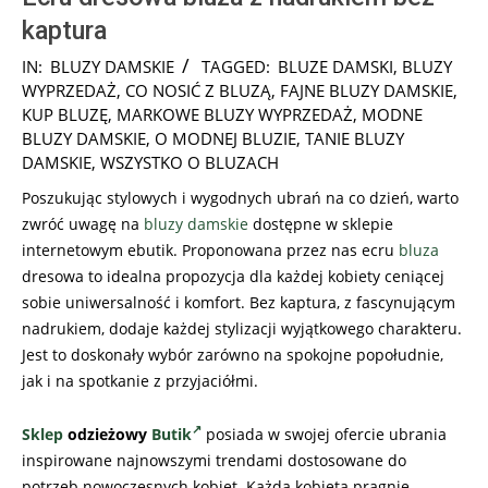
kaptura
2024-
IN:
BLUZY DAMSKIE
TAGGED:
BLUZE DAMSKI
,
BLUZY
08-
WYPRZEDAŻ
,
CO NOSIĆ Z BLUZĄ
,
FAJNE BLUZY DAMSKIE
,
06
KUP BLUZĘ
,
MARKOWE BLUZY WYPRZEDAŻ
,
MODNE
BLUZY DAMSKIE
,
O MODNEJ BLUZIE
,
TANIE BLUZY
DAMSKIE
,
WSZYSTKO O BLUZACH
Poszukując stylowych i wygodnych ubrań na co dzień, warto
zwróć uwagę na
bluzy damskie
dostępne w sklepie
internetowym ebutik. Proponowana przez nas ecru
bluza
dresowa to idealna propozycja dla każdej kobiety ceniącej
sobie uniwersalność i komfort. Bez kaptura, z fascynującym
nadrukiem, dodaje każdej stylizacji wyjątkowego charakteru.
Jest to doskonały wybór zarówno na spokojne popołudnie,
jak i na spotkanie z przyjaciółmi.
Sklep
odzieżowy
Butik
posiada w swojej ofercie ubrania
inspirowane najnowszymi trendami dostosowane do
potrzeb nowoczesnych kobiet. Każda kobieta pragnie …