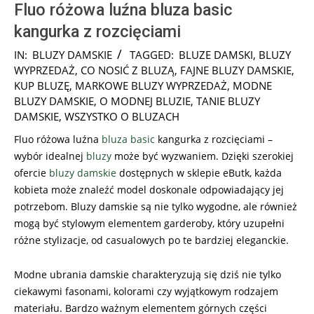
Fluo różowa luźna bluza basic
kangurka z rozcięciami
2024-
IN:
BLUZY DAMSKIE
TAGGED:
BLUZE DAMSKI
,
BLUZY
08-
WYPRZEDAŻ
,
CO NOSIĆ Z BLUZĄ
,
FAJNE BLUZY DAMSKIE
,
06
KUP BLUZĘ
,
MARKOWE BLUZY WYPRZEDAŻ
,
MODNE
BLUZY DAMSKIE
,
O MODNEJ BLUZIE
,
TANIE BLUZY
DAMSKIE
,
WSZYSTKO O BLUZACH
Fluo różowa luźna
bluza
basic
kangurka z rozcięciami –
wybór idealnej
bluzy
może być wyzwaniem. Dzięki szerokiej
ofercie
bluzy damskie
dostępnych w sklepie eButk, każda
kobieta może znaleźć model doskonale odpowiadający jej
potrzebom. Bluzy damskie są nie tylko wygodne, ale również
mogą być stylowym elementem garderoby, który uzupełni
różne stylizacje, od casualowych po te bardziej eleganckie.
Modne ubrania damskie charakteryzują się dziś nie tylko
ciekawymi fasonami, kolorami czy wyjątkowym rodzajem
materiału. Bardzo ważnym elementem górnych części