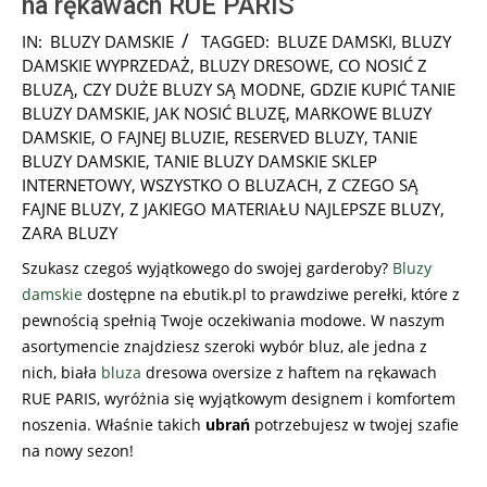
na rękawach RUE PARIS
2025-
IN:
BLUZY DAMSKIE
TAGGED:
BLUZE DAMSKI
,
BLUZY
06-
DAMSKIE WYPRZEDAŻ
,
BLUZY DRESOWE
,
CO NOSIĆ Z
04
BLUZĄ
,
CZY DUŻE BLUZY SĄ MODNE
,
GDZIE KUPIĆ TANIE
BLUZY DAMSKIE
,
JAK NOSIĆ BLUZĘ
,
MARKOWE BLUZY
DAMSKIE
,
O FAJNEJ BLUZIE
,
RESERVED BLUZY
,
TANIE
BLUZY DAMSKIE
,
TANIE BLUZY DAMSKIE SKLEP
INTERNETOWY
,
WSZYSTKO O BLUZACH
,
Z CZEGO SĄ
FAJNE BLUZY
,
Z JAKIEGO MATERIAŁU NAJLEPSZE BLUZY
,
ZARA BLUZY
Szukasz czegoś wyjątkowego do swojej garderoby?
Bluzy
damskie
dostępne na ebutik.pl to prawdziwe perełki, które z
pewnością spełnią Twoje oczekiwania modowe. W naszym
asortymencie znajdziesz szeroki wybór bluz, ale jedna z
nich, biała
bluza
dresowa oversize z haftem na rękawach
RUE PARIS, wyróżnia się wyjątkowym designem i komfortem
noszenia. Właśnie takich
ubrań
potrzebujesz w twojej szafie
na nowy sezon!