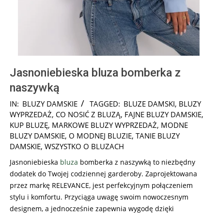
Jasnoniebieska bluza bomberka z
naszywką
2024-
IN:
BLUZY DAMSKIE
TAGGED:
BLUZE DAMSKI
,
BLUZY
08-
WYPRZEDAŻ
,
CO NOSIĆ Z BLUZĄ
,
FAJNE BLUZY DAMSKIE
,
06
KUP BLUZĘ
,
MARKOWE BLUZY WYPRZEDAŻ
,
MODNE
BLUZY DAMSKIE
,
O MODNEJ BLUZIE
,
TANIE BLUZY
DAMSKIE
,
WSZYSTKO O BLUZACH
Jasnoniebieska
bluza
bomberka z naszywką to niezbędny
dodatek do Twojej codziennej garderoby. Zaprojektowana
przez markę RELEVANCE, jest perfekcyjnym połączeniem
stylu i komfortu. Przyciąga uwagę swoim nowoczesnym
designem, a jednocześnie zapewnia wygodę dzięki