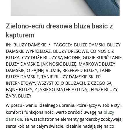
Zielono-ecru dresowa bluza basic z
kapturem
2024-
IN:
BLUZY DAMSKIE
TAGGED:
BLUZE DAMSKI
,
BLUZY
08-
DAMSKIE WYPRZEDAŻ
,
BLUZY DRESOWE
,
CO NOSIĆ Z
08
BLUZĄ
,
CZY DUŻE BLUZY SĄ MODNE
,
GDZIE KUPIĆ TANIE
BLUZY DAMSKIE
,
JAK NOSIĆ BLUZĘ
,
MARKOWE BLUZY
DAMSKIE
,
O FAJNEJ BLUZIE
,
RESERVED BLUZY
,
TANIE
BLUZY DAMSKIE
,
TANIE BLUZY DAMSKIE SKLEP
INTERNETOWY
,
WSZYSTKO O BLUZACH
,
Z CZEGO SĄ
FAJNE BLUZY
,
Z JAKIEGO MATERIAŁU NAJLEPSZE BLUZY
,
ZARA BLUZY
W poszukiwaniu idealnego ubrania, które łączy w sobie styl,
komfort i funkcjonalność, warto zwrócić uwagę na
bluzy
damskie
. Te wszechstronne elementy garderoby zdobywają
serca kobiet na całym świecie. Idealnie nadają się na co