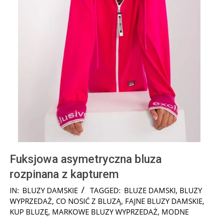
Fuksjowa asymetryczna bluza
rozpinana z kapturem
2024-
IN:
BLUZY DAMSKIE
TAGGED:
BLUZE DAMSKI
,
BLUZY
08-
WYPRZEDAŻ
,
CO NOSIĆ Z BLUZĄ
,
FAJNE BLUZY DAMSKIE
,
06
KUP BLUZĘ
,
MARKOWE BLUZY WYPRZEDAŻ
,
MODNE