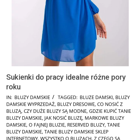
Sukienki do pracy idealne różne pory
roku
2025-
IN:
BLUZY DAMSKIE
TAGGED:
BLUZE DAMSKI
,
BLUZY
01-
DAMSKIE WYPRZEDAŻ
,
BLUZY DRESOWE
,
CO NOSIĆ Z
28
BLUZĄ
,
CZY DUŻE BLUZY SĄ MODNE
,
GDZIE KUPIĆ TANIE
BLUZY DAMSKIE
,
JAK NOSIĆ BLUZĘ
,
MARKOWE BLUZY
DAMSKIE
,
O FAJNEJ BLUZIE
,
RESERVED BLUZY
,
TANIE
BLUZY DAMSKIE
,
TANIE BLUZY DAMSKIE SKLEP
INTERNETOWY
,
WSZYSTKO O BLUZACH
,
Z CZEGO SĄ