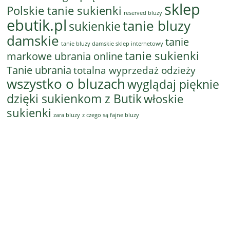
sklep
Polskie tanie sukienki
reserved bluzy
ebutik.pl
tanie bluzy
sukienkie
damskie
tanie
tanie bluzy damskie sklep internetowy
tanie sukienki
markowe ubrania online
Tanie ubrania
totalna wyprzedaż odzieży
wszystko o bluzach
wyglądaj pięknie
dzięki sukienkom z Butik
włoskie
sukienki
z czego są fajne bluzy
zara bluzy