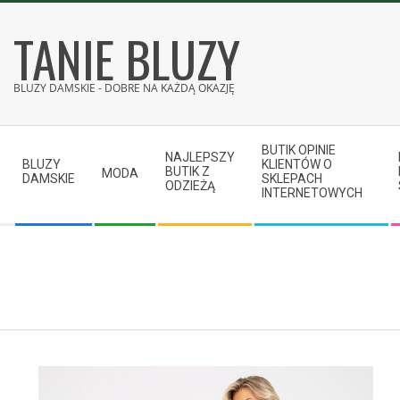
Skip
TANIE BLUZY
to
content
BLUZY DAMSKIE - DOBRE NA KAŻDĄ OKAZJĘ
Secondary
BUTIK OPINIE
Navigation
NAJLEPSZY
BLUZY
KLIENTÓW O
BUTIK Z
MODA
Menu
DAMSKIE
SKLEPACH
ODZIEŻĄ
INTERNETOWYCH