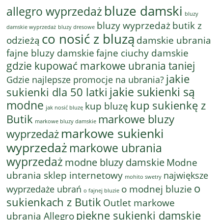
bluze damski
allegro wyprzedaż
bluzy
bluzy wyprzedaż
butik z
bluzy dresowe
damskie wyprzedaż
co nosić z bluzą
odzieżą
damskie ubrania
fajne bluzy damskie
fajne ciuchy damskie
gdzie kupować markowe ubrania taniej
jakie
Gdzie najlepsze promocje na ubrania?
jakie sukienki są
sukienki dla 50 latki
modne
kup sukienkę z
kup bluzę
jak nosić bluzę
Butik
markowe bluzy
markowe bluzy damskie
markowe sukienki
wyprzedaż
wyprzedaż
markowe ubrania
wyprzedaż
modne bluzy damskie
Modne
ubrania sklep internetowy
największe
mohito swetry
o
o modnej bluzie
wyprzedaże ubrań
o fajnej bluzie
sukienkach z Butik
Outlet markowe
piękne sukienki damskie
ubrania Allegro