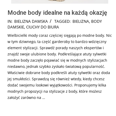
Modne body idealne na każdą okazję
2026-
IN:
BIELIZNA DAMSKA
TAGGED:
BIELIZNA
,
BODY
03-
DAMSKIE
,
CIUCHY DO BIURA
02
Wielbicielki mody coraz częściej sięgają po modne body. Nic
w tym dziwnego, ta część garderoby to bardzo wdzięczny
element stylizacji. Sprawdź porady naszych ekspertów i
znajdź swoje ulubione body. Podkreślające atuty sylwetki
modne body zaczęło pojawiać się w modnych stylizacjach
niedawno, jednak szybko zyskało światową popularność.
Właściwie dobrane body podkreśli atuty sylwetki oraz doda
jej smukłości. Sprawdzą się również wtedy, kiedy chcesz
dodać swojemu lookowi wyjątkowości. Proponujemy kilka
modnych propozycji na stylizacje z body, które możesz
założyć zarówno na …