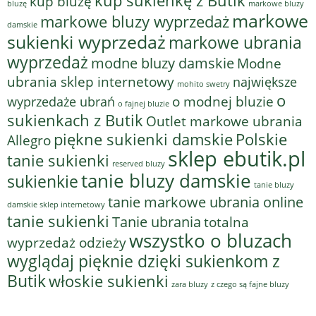
kup sukienkę z Butik
kup bluzę
bluzę
markowe bluzy
markowe
markowe bluzy wyprzedaż
damskie
sukienki wyprzedaż
markowe ubrania
wyprzedaż
modne bluzy damskie
Modne
ubrania sklep internetowy
największe
mohito swetry
o
o modnej bluzie
wyprzedaże ubrań
o fajnej bluzie
sukienkach z Butik
Outlet markowe ubrania
piękne sukienki damskie
Polskie
Allegro
sklep ebutik.pl
tanie sukienki
reserved bluzy
tanie bluzy damskie
sukienkie
tanie bluzy
tanie markowe ubrania online
damskie sklep internetowy
tanie sukienki
Tanie ubrania
totalna
wszystko o bluzach
wyprzedaż odzieży
wyglądaj pięknie dzięki sukienkom z
Butik
włoskie sukienki
z czego są fajne bluzy
zara bluzy