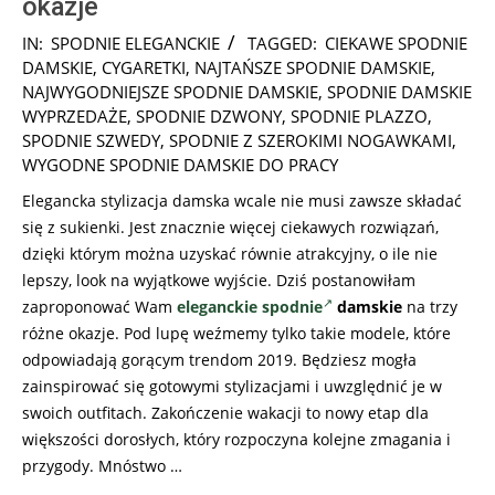
okazje
2025-
IN:
SPODNIE ELEGANCKIE
TAGGED:
CIEKAWE SPODNIE
08-
DAMSKIE
,
CYGARETKI
,
NAJTAŃSZE SPODNIE DAMSKIE
,
16
NAJWYGODNIEJSZE SPODNIE DAMSKIE
,
SPODNIE DAMSKIE
WYPRZEDAŻE
,
SPODNIE DZWONY
,
SPODNIE PLAZZO
,
SPODNIE SZWEDY
,
SPODNIE Z SZEROKIMI NOGAWKAMI
,
WYGODNE SPODNIE DAMSKIE DO PRACY
Elegancka stylizacja damska wcale nie musi zawsze składać
się z sukienki. Jest znacznie więcej ciekawych rozwiązań,
dzięki którym można uzyskać równie atrakcyjny, o ile nie
lepszy, look na wyjątkowe wyjście. Dziś postanowiłam
zaproponować Wam
eleganckie spodnie
damskie
na trzy
różne okazje. Pod lupę weźmemy tylko takie modele, które
odpowiadają gorącym trendom 2019. Będziesz mogła
zainspirować się gotowymi stylizacjami i uwzględnić je w
swoich outfitach. Zakończenie wakacji to nowy etap dla
większości dorosłych, który rozpoczyna kolejne zmagania i
przygody. Mnóstwo …