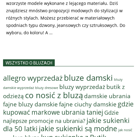
wzorzyste modele wykonane z lejącego materiału. Dziś
znajdziesz mnóstwo propozycji modowych do stylizacji w
różnych stylach. Możesz przebierać w materiałowych
spodniach typu dzwony, jeansowych czy sztruksowych. Do
wyboru, do koloru! A …
WSZYSTKO O BLUZACH
bluze damski
allegro wyprzedaż
bluzy
bluzy wyprzedaż
butik z
bluzy dresowe
damskie wyprzedaż
co nosić z bluzą
odzieżą
damskie ubrania
gdzie
fajne bluzy damskie
fajne ciuchy damskie
kupować markowe ubrania taniej
Gdzie
jakie sukienki
najlepsze promocje na ubrania?
jakie sukienki są modne
dla 50 latki
jak nosić