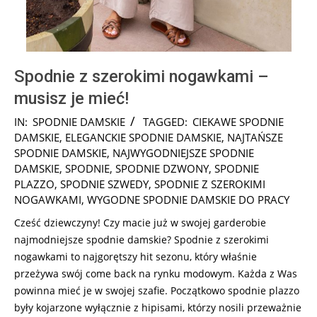
Spodnie z szerokimi nogawkami –
musisz je mieć!
2025-
IN:
SPODNIE DAMSKIE
TAGGED:
CIEKAWE SPODNIE
08-
DAMSKIE
,
ELEGANCKIE SPODNIE DAMSKIE
,
NAJTAŃSZE
15
SPODNIE DAMSKIE
,
NAJWYGODNIEJSZE SPODNIE
DAMSKIE
,
SPODNIE
,
SPODNIE DZWONY
,
SPODNIE
PLAZZO
,
SPODNIE SZWEDY
,
SPODNIE Z SZEROKIMI
NOGAWKAMI
,
WYGODNE SPODNIE DAMSKIE DO PRACY
Cześć dziewczyny! Czy macie już w swojej garderobie
najmodniejsze spodnie damskie? Spodnie z szerokimi
nogawkami to najgorętszy hit sezonu, który właśnie
przeżywa swój come back na rynku modowym. Każda z Was
powinna mieć je w swojej szafie. Początkowo spodnie plazzo
były kojarzone wyłącznie z hipisami, którzy nosili przeważnie