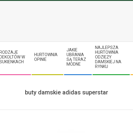
NAJLEPSZA
JAKIE
RODZAJE
HURTOWNIA
HURTOWNIA
UBRANIA
DEKOLTÓW W
ODZIEŻY
OPINIE
SĄ TERAZ
SUKIENKACH
DAMSKIEJ NA
MODNE
RYNKU
buty damskie adidas superstar