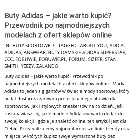
Buty Adidas – jakie warto kupić?
Przewodnik po najmodniejszych
modelach z ofert sklepów online
2024-
IN:
BUTY SPORTOWE
TAGGED:
ABOUT YOU
,
ADDIA
,
11-
ADIDAS
,
ANSWEAR
,
BUTY DAMSKIE ADIDAS SUPERSTAR
,
29
CCC
,
EOBUWIE
,
EOBUWIE.PL
,
FORUM
,
SIZEER
,
STAN
SMITH
,
YEEZY
,
ZALANDO
Buty Adidas – jakie warto kupić? Przewodnik po
najmodniejszych modelach z ofert sklepów online. Marka
Adidas to jeden z gigantów w świecie mody sportowej, który
od lat dostarcza zarówno profesjonalnego obuwia dla
sportowców, jak i stylowych sneakersów na co dzień. Jeśli
zastanawiasz się, jakie modele Adidasów warto dodać do
swojej kolekcji i gdzie je znaleźć online, ten artykuł jest dla
Ciebie. Przeanalizujemy najpopularniejsze linie, trendy oraz
miejsca, w których kupisz swoje wymarzone buty bez