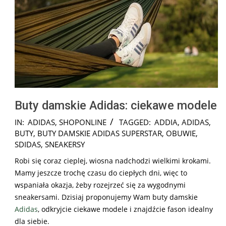
Buty damskie Adidas: ciekawe modele
2026-
IN:
ADIDAS
,
SHOPONLINE
TAGGED:
ADDIA
,
ADIDAS
,
02-
BUTY
,
BUTY DAMSKIE ADIDAS SUPERSTAR
,
OBUWIE
,
15
SDIDAS
,
SNEAKERSY
Robi się coraz cieplej, wiosna nadchodzi wielkimi krokami.
Mamy jeszcze trochę czasu do ciepłych dni, więc to
wspaniała okazja, żeby rozejrzeć się za wygodnymi
sneakersami. Dzisiaj proponujemy Wam buty damskie
Adidas
, odkryjcie ciekawe modele i znajdźcie fason idealny
dla siebie.