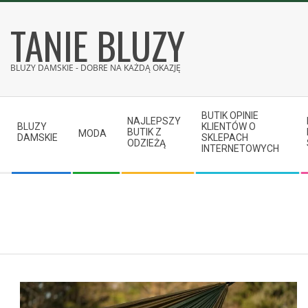
Skip
TANIE BLUZY
to
content
BLUZY DAMSKIE - DOBRE NA KAŻDĄ OKAZJĘ
Secondary
BUTIK OPINIE
Navigation
NAJLEPSZY
BLUZY
KLIENTÓW O
BUTIK Z
MODA
Menu
DAMSKIE
SKLEPACH
ODZIEŻĄ
INTERNETOWYCH