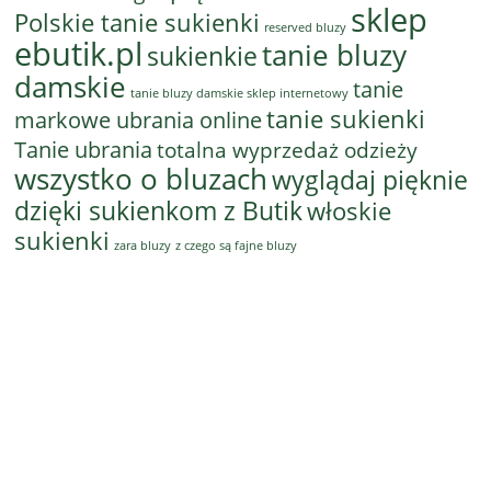
sklep
Polskie tanie sukienki
reserved bluzy
ebutik.pl
tanie bluzy
sukienkie
damskie
tanie
tanie bluzy damskie sklep internetowy
tanie sukienki
markowe ubrania online
Tanie ubrania
totalna wyprzedaż odzieży
wszystko o bluzach
wyglądaj pięknie
dzięki sukienkom z Butik
włoskie
sukienki
z czego są fajne bluzy
zara bluzy