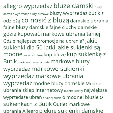
bluze damski
allegro wyprzedaż
bluzy
bluzy wyprzedaż
butik z
bluzy dresowe
damskie wyprzedaż
co nosić z bluzą
odzieżą
damskie ubrania
fajne bluzy damskie
fajne ciuchy damskie
gdzie kupować markowe ubrania taniej
jakie
Gdzie najlepsze promocje na ubrania?
jakie sukienki są
sukienki dla 50 latki
modne
kup sukienkę z
kup bluzę
jak nosić bluzę
Butik
markowe bluzy
markowe bluzy damskie
markowe sukienki
wyprzedaż
wyprzedaż
markowe ubrania
wyprzedaż
modne bluzy damskie
Modne
ubrania sklep internetowy
największe
mohito swetry
o
o modnej bluzie
wyprzedaże ubrań
o fajnej bluzie
sukienkach z Butik
Outlet markowe
piękne sukienki damskie
ubrania Allegro