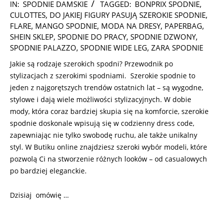
2026-
IN:
SPODNIE DAMSKIE
TAGGED:
BONPRIX SPODNIE
,
05-
CULOTTES
,
DO JAKIEJ FIGURY PASUJĄ SZEROKIE SPODNIE
,
11
FLARE
,
MANGO SPODNIE
,
MODA NA DRESY
,
PAPERBAG
,
SHEIN SKLEP
,
SPODNIE DO PRACY
,
SPODNIE DZWONY
,
SPODNIE PALAZZO
,
SPODNIE WIDE LEG
,
ZARA SPODNIE
Jakie są rodzaje szerokich spodni? Przewodnik po
stylizacjach z szerokimi spodniami. Szerokie spodnie to
jeden z najgorętszych trendów ostatnich lat – są wygodne,
stylowe i dają wiele możliwości stylizacyjnych. W dobie
mody, która coraz bardziej skupia się na komforcie, szerokie
spodnie doskonale wpisują się w codzienny dress code,
zapewniając nie tylko swobodę ruchu, ale także unikalny
styl. W Butiku online znajdziesz szeroki wybór modeli, które
pozwolą Ci na stworzenie różnych looków – od casualowych
po bardziej eleganckie.
Dzisiaj omówię …