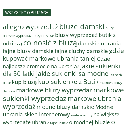
WSZYSTKO O BLUZACH
bluze damski
allegro wyprzedaż
bluzy
bluzy wyprzedaż
butik z
bluzy dresowe
damskie wyprzedaż
co nosić z bluzą
odzieżą
damskie ubrania
gdzie
fajne bluzy damskie
fajne ciuchy damskie
kupować markowe ubrania taniej
Gdzie
jakie sukienki
najlepsze promocje na ubrania?
jakie sukienki są modne
dla 50 latki
jak nosić
kup sukienkę z Butik
kup bluzę
bluzę
markowe bluzy
markowe
markowe bluzy wyprzedaż
damskie
sukienki wyprzedaż
markowe ubrania
wyprzedaż
modne bluzy damskie
Modne
ubrania sklep internetowy
największe
mohito swetry
o
o modnej bluzie
wyprzedaże ubrań
o fajnej bluzie