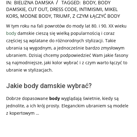
2025-
IN:
BIELIZNA DAMSKA
TAGGED:
BODY
,
BODY
05-
DAMSKIE
,
CUT OUT
,
DRESS CODE
,
INTIMISIMI
,
MIKEL
28
KORS
,
MODNE BODY
,
TRIUMF
,
Z CZYM ŁĄCZYĆ BODY
W tym roku na fali powrotów do mody lat 80. i 90. XX wieku
body
damskie cieszą się wielką popularnością i coraz
częściej są wplatane do różnorodnych stylizacji. Takie
ubrania są wygodnym, a jednocześnie bardzo zmysłowym
ubraniem. Dzisiaj chcemy podpowiedzieć Wam jakie fasony
są najmodniejsze, jaki kolor wybrać i z czym warto łączyć to
ubranie w stylizacjach.
Jakie body damskie wybrać?
Dobrze dopasowane
body
wyglądają świetnie, kiedy są
jednolite, a ich krój prosty. Eleganckim ubraniem są modele
z kopertowym …