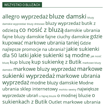
WSZYSTKO O BLUZACH
bluze damski
allegro wyprzedaż
bluzy
bluzy wyprzedaż
butik z
bluzy dresowe
damskie wyprzedaż
co nosić z bluzą
odzieżą
damskie ubrania
gdzie
fajne bluzy damskie
fajne ciuchy damskie
kupować markowe ubrania taniej
Gdzie
jakie sukienki
najlepsze promocje na ubrania?
jakie sukienki są modne
dla 50 latki
jak nosić
kup sukienkę z Butik
kup bluzę
bluzę
markowe bluzy
markowe
markowe bluzy wyprzedaż
damskie
sukienki wyprzedaż
markowe ubrania
wyprzedaż
modne bluzy damskie
Modne
ubrania sklep internetowy
największe
mohito swetry
o
o modnej bluzie
wyprzedaże ubrań
o fajnej bluzie
sukienkach z Butik
Outlet markowe ubrania