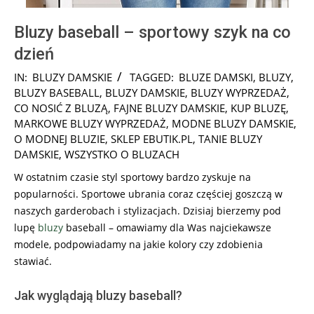
Bluzy baseball – sportowy szyk na co
dzień
2018-
IN:
BLUZY DAMSKIE
TAGGED:
BLUZE DAMSKI
,
BLUZY
,
09-
BLUZY BASEBALL
,
BLUZY DAMSKIE
,
BLUZY WYPRZEDAŻ
,
29
CO NOSIĆ Z BLUZĄ
,
FAJNE BLUZY DAMSKIE
,
KUP BLUZĘ
,
MARKOWE BLUZY WYPRZEDAŻ
,
MODNE BLUZY DAMSKIE
,
O MODNEJ BLUZIE
,
SKLEP EBUTIK.PL
,
TANIE BLUZY
DAMSKIE
,
WSZYSTKO O BLUZACH
W ostatnim czasie styl sportowy bardzo zyskuje na
popularności. Sportowe ubrania coraz częściej goszczą w
naszych garderobach i stylizacjach. Dzisiaj bierzemy pod
lupę
bluzy
baseball – omawiamy dla Was najciekawsze
modele, podpowiadamy na jakie kolory czy zdobienia
stawiać.
Jak wyglądają bluzy baseball?