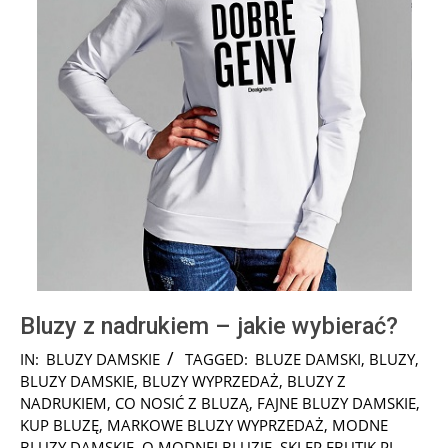
Bluzy z nadrukiem – jakie wybierać?
2018-
IN:
BLUZY DAMSKIE
TAGGED:
BLUZE DAMSKI
,
BLUZY
,
04-
BLUZY DAMSKIE
,
BLUZY WYPRZEDAŻ
,
BLUZY Z
20
NADRUKIEM
,
CO NOSIĆ Z BLUZĄ
,
FAJNE BLUZY DAMSKIE
,
KUP BLUZĘ
,
MARKOWE BLUZY WYPRZEDAŻ
,
MODNE
BLUZY DAMSKIE
,
O MODNEJ BLUZIE
,
SKLEP EBUTIK.PL
,