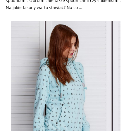
spodniami, szortami, ale także spódnicami czy sukienkami.
Na jakie fasony warto stawiać? Na co …