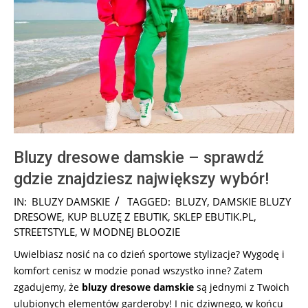
Bluzy dresowe damskie – sprawdź
gdzie znajdziesz największy wybór!
2026-
IN:
BLUZY DAMSKIE
TAGGED:
BLUZY
,
DAMSKIE BLUZY
07-
DRESOWE
,
KUP BLUZĘ Z EBUTIK
,
SKLEP EBUTIK.PL
,
30
STREETSTYLE
,
W MODNEJ BLOOZIE
Uwielbiasz nosić na co dzień sportowe stylizacje? Wygodę i
komfort cenisz w modzie ponad wszystko inne? Zatem
zgadujemy, że
bluzy dresowe damskie
są jednymi z Twoich
ulubionych elementów garderoby! I nic dziwnego, w końcu