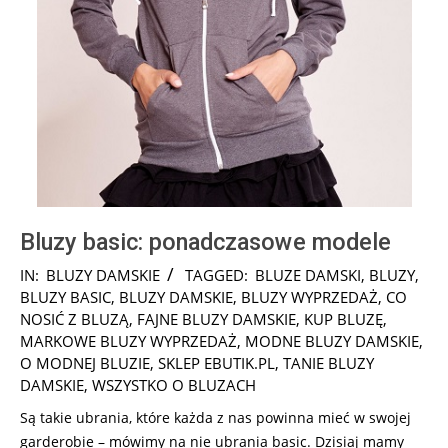
Bluzy basic: ponadczasowe modele
2018-
IN:
BLUZY DAMSKIE
TAGGED:
BLUZE DAMSKI
,
BLUZY
,
08-
BLUZY BASIC
,
BLUZY DAMSKIE
,
BLUZY WYPRZEDAŻ
,
CO
31
NOSIĆ Z BLUZĄ
,
FAJNE BLUZY DAMSKIE
,
KUP BLUZĘ
,
MARKOWE BLUZY WYPRZEDAŻ
,
MODNE BLUZY DAMSKIE
,
O MODNEJ BLUZIE
,
SKLEP EBUTIK.PL
,
TANIE BLUZY
DAMSKIE
,
WSZYSTKO O BLUZACH
Są takie ubrania, które każda z nas powinna mieć w swojej
garderobie – mówimy na nie ubrania basic. Dzisiaj mamy