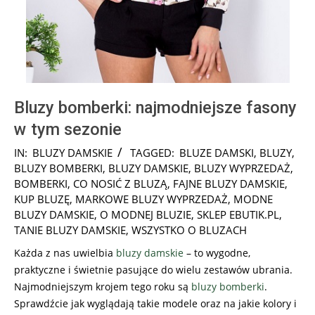
Bluzy bomberki: najmodniejsze fasony
w tym sezonie
2018-
IN:
BLUZY DAMSKIE
TAGGED:
BLUZE DAMSKI
,
BLUZY
,
05-
BLUZY BOMBERKI
,
BLUZY DAMSKIE
,
BLUZY WYPRZEDAŻ
,
29
BOMBERKI
,
CO NOSIĆ Z BLUZĄ
,
FAJNE BLUZY DAMSKIE
,
KUP BLUZĘ
,
MARKOWE BLUZY WYPRZEDAŻ
,
MODNE
BLUZY DAMSKIE
,
O MODNEJ BLUZIE
,
SKLEP EBUTIK.PL
,
TANIE BLUZY DAMSKIE
,
WSZYSTKO O BLUZACH
Każda z nas uwielbia
bluzy damskie
– to wygodne,
praktyczne i świetnie pasujące do wielu zestawów ubrania.
Najmodniejszym krojem tego roku są
bluzy
bomberki
.
Sprawdźcie jak wyglądają takie modele oraz na jakie kolory i