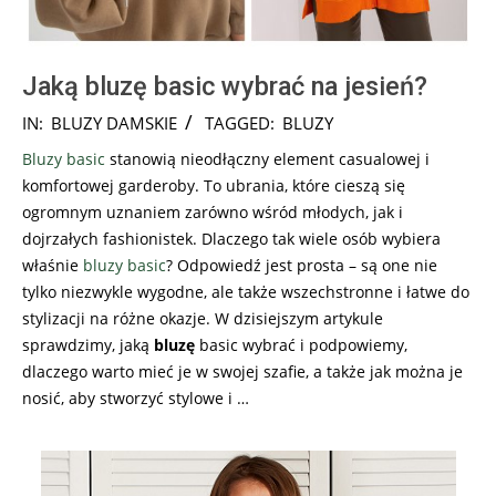
Jaką bluzę basic wybrać na jesień?
2023-
IN:
BLUZY DAMSKIE
TAGGED:
BLUZY
11-
Bluzy basic
stanowią nieodłączny element casualowej i
07
komfortowej garderoby. To ubrania, które cieszą się
ogromnym uznaniem zarówno wśród młodych, jak i
dojrzałych fashionistek. Dlaczego tak wiele osób wybiera
właśnie
bluzy
basic
? Odpowiedź jest prosta – są one nie
tylko niezwykle wygodne, ale także wszechstronne i łatwe do
stylizacji na różne okazje. W dzisiejszym artykule
sprawdzimy, jaką
bluzę
basic wybrać i podpowiemy,
dlaczego warto mieć je w swojej szafie, a także jak można je
nosić, aby stworzyć stylowe i …