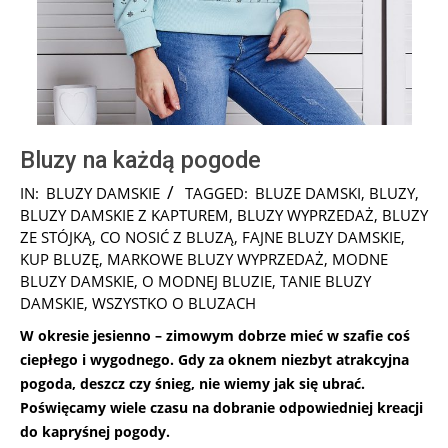
Bluzy na każdą pogode
2017-
IN:
BLUZY DAMSKIE
TAGGED:
BLUZE DAMSKI
,
BLUZY
,
11-
BLUZY DAMSKIE Z KAPTUREM
,
BLUZY WYPRZEDAŻ
,
BLUZY
30
ZE STÓJKĄ
,
CO NOSIĆ Z BLUZĄ
,
FAJNE BLUZY DAMSKIE
,
KUP BLUZĘ
,
MARKOWE BLUZY WYPRZEDAŻ
,
MODNE
BLUZY DAMSKIE
,
O MODNEJ BLUZIE
,
TANIE BLUZY
DAMSKIE
,
WSZYSTKO O BLUZACH
W okresie jesienno – zimowym dobrze mieć w szafie coś
ciepłego i wygodnego. Gdy za oknem niezbyt atrakcyjna
pogoda, deszcz czy śnieg, nie wiemy jak się ubrać.
Poświęcamy wiele czasu na dobranie odpowiedniej kreacji
do kapryśnej pogody.