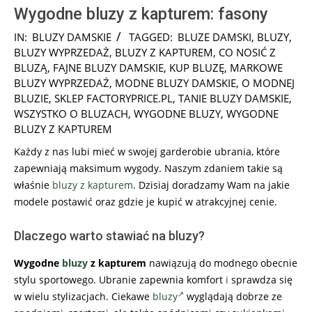
Wygodne bluzy z kapturem: fasony
2018-
IN:
BLUZY DAMSKIE
TAGGED:
BLUZE DAMSKI
,
BLUZY
,
03-
BLUZY WYPRZEDAŻ
,
BLUZY Z KAPTUREM
,
CO NOSIĆ Z
23
BLUZĄ
,
FAJNE BLUZY DAMSKIE
,
KUP BLUZĘ
,
MARKOWE
BLUZY WYPRZEDAŻ
,
MODNE BLUZY DAMSKIE
,
O MODNEJ
BLUZIE
,
SKLEP FACTORYPRICE.PL
,
TANIE BLUZY DAMSKIE
,
WSZYSTKO O BLUZACH
,
WYGODNE BLUZY
,
WYGODNE
BLUZY Z KAPTUREM
Każdy z nas lubi mieć w swojej garderobie ubrania, które
zapewniają maksimum wygody. Naszym zdaniem takie są
właśnie
bluzy z kapturem
. Dzisiaj doradzamy Wam na jakie
modele postawić oraz gdzie je kupić w atrakcyjnej cenie.
Dlaczego warto stawiać na bluzy?
Wygodne
bluzy
z kapturem
nawiązują do modnego obecnie
stylu sportowego. Ubranie zapewnia komfort
i
sprawdza się
w wielu stylizacjach. Ciekawe
bluzy
wyglądają dobrze ze