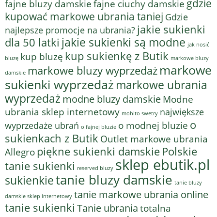
gdzie
fajne bluzy damskie
fajne ciuchy damskie
kupować markowe ubrania taniej
Gdzie
jakie sukienki
najlepsze promocje na ubrania?
jakie sukienki są modne
dla 50 latki
jak nosić
kup sukienkę z Butik
kup bluzę
bluzę
markowe bluzy
markowe
markowe bluzy wyprzedaż
damskie
sukienki wyprzedaż
markowe ubrania
wyprzedaż
modne bluzy damskie
Modne
ubrania sklep internetowy
największe
mohito swetry
o
o modnej bluzie
wyprzedaże ubrań
o fajnej bluzie
sukienkach z Butik
Outlet markowe ubrania
piękne sukienki damskie
Polskie
Allegro
sklep ebutik.pl
tanie sukienki
reserved bluzy
tanie bluzy damskie
sukienkie
tanie bluzy
tanie markowe ubrania online
damskie sklep internetowy
tanie sukienki
Tanie ubrania
totalna