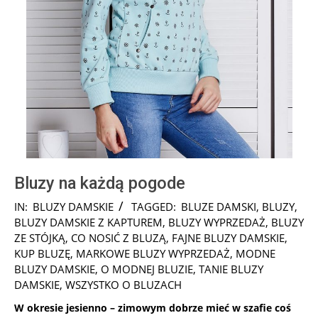
Bluzy na każdą pogode
2017-
IN:
BLUZY DAMSKIE
TAGGED:
BLUZE DAMSKI
,
BLUZY
,
11-
BLUZY DAMSKIE Z KAPTUREM
,
BLUZY WYPRZEDAŻ
,
BLUZY
30
ZE STÓJKĄ
,
CO NOSIĆ Z BLUZĄ
,
FAJNE BLUZY DAMSKIE
,
KUP BLUZĘ
,
MARKOWE BLUZY WYPRZEDAŻ
,
MODNE
BLUZY DAMSKIE
,
O MODNEJ BLUZIE
,
TANIE BLUZY
DAMSKIE
,
WSZYSTKO O BLUZACH
W okresie jesienno – zimowym dobrze mieć w szafie coś