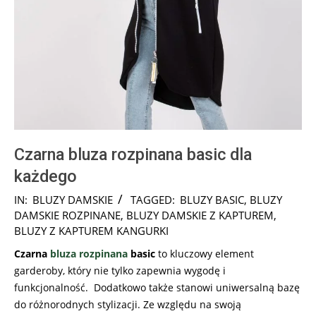
Czarna bluza rozpinana basic dla
każdego
2024-
IN:
BLUZY DAMSKIE
TAGGED:
BLUZY BASIC
,
BLUZY
04-
DAMSKIE ROZPINANE
,
BLUZY DAMSKIE Z KAPTUREM
,
25
BLUZY Z KAPTUREM KANGURKI
Czarna
bluza rozpinana
basic
to kluczowy element
garderoby, który nie tylko zapewnia wygodę i
funkcjonalność. Dodatkowo także stanowi uniwersalną bazę
do różnorodnych stylizacji. Ze względu na swoją