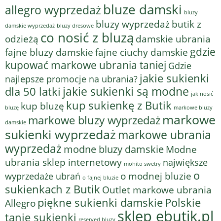
bluze damski
allegro wyprzedaż
bluzy
bluzy wyprzedaż
butik z
bluzy dresowe
damskie wyprzedaż
co nosić z bluzą
odzieżą
damskie ubrania
gdzie
fajne bluzy damskie
fajne ciuchy damskie
kupować markowe ubrania taniej
Gdzie
jakie sukienki
najlepsze promocje na ubrania?
jakie sukienki są modne
dla 50 latki
jak nosić
kup sukienkę z Butik
kup bluzę
bluzę
markowe bluzy
markowe
markowe bluzy wyprzedaż
damskie
sukienki wyprzedaż
markowe ubrania
wyprzedaż
modne bluzy damskie
Modne
ubrania sklep internetowy
największe
mohito swetry
o
o modnej bluzie
wyprzedaże ubrań
o fajnej bluzie
sukienkach z Butik
Outlet markowe ubrania
piękne sukienki damskie
Polskie
Allegro
sklep ebutik.pl
tanie sukienki
reserved bluzy