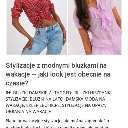
Stylizacje z modnymi bluzkami na
wakacje – jaki look jest obecnie na
czasie?
2026-
IN:
BLUZKI DAMSKIE
TAGGED:
BLUZKI HISZPANKI
06-
STYLIZACJE
,
BLUZKI NA LATO
,
DAMSKA MODA NA
15
WAKACJE
,
SKLEP EBUTIK.PL
,
STYLIZACJE NA UPAŁY
,
UBRANIA NA WAKACJE
Planując wakacyjne stylizacje, nie można zapomnieć o
modnych bluzkach, które są nieodłącznym elementem