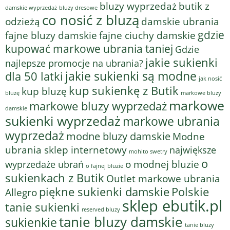
bluzy wyprzedaż
butik z
bluzy dresowe
damskie wyprzedaż
co nosić z bluzą
odzieżą
damskie ubrania
gdzie
fajne bluzy damskie
fajne ciuchy damskie
kupować markowe ubrania taniej
Gdzie
jakie sukienki
najlepsze promocje na ubrania?
jakie sukienki są modne
dla 50 latki
jak nosić
kup sukienkę z Butik
kup bluzę
bluzę
markowe bluzy
markowe
markowe bluzy wyprzedaż
damskie
sukienki wyprzedaż
markowe ubrania
wyprzedaż
modne bluzy damskie
Modne
ubrania sklep internetowy
największe
mohito swetry
o
o modnej bluzie
wyprzedaże ubrań
o fajnej bluzie
sukienkach z Butik
Outlet markowe ubrania
piękne sukienki damskie
Polskie
Allegro
sklep ebutik.pl
tanie sukienki
reserved bluzy
tanie bluzy damskie
sukienkie
tanie bluzy