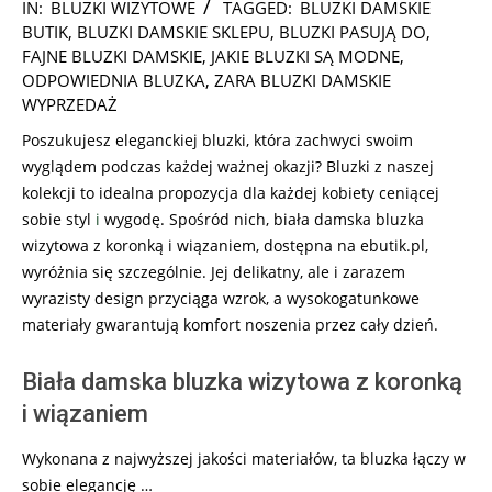
2025-
IN:
BLUZKI WIZYTOWE
TAGGED:
BLUZKI DAMSKIE
06-
BUTIK
,
BLUZKI DAMSKIE SKLEPU
,
BLUZKI PASUJĄ DO
,
21
FAJNE BLUZKI DAMSKIE
,
JAKIE BLUZKI SĄ MODNE
,
ODPOWIEDNIA BLUZKA
,
ZARA BLUZKI DAMSKIE
WYPRZEDAŻ
Poszukujesz eleganckiej bluzki, która zachwyci swoim
wyglądem podczas każdej ważnej okazji? Bluzki z naszej
kolekcji to idealna propozycja dla każdej kobiety ceniącej
sobie styl
i
wygodę. Spośród nich, biała damska bluzka
wizytowa z koronką i wiązaniem, dostępna na ebutik.pl,
wyróżnia się szczególnie. Jej delikatny, ale i zarazem
wyrazisty design przyciąga wzrok, a wysokogatunkowe
materiały gwarantują komfort noszenia przez cały dzień.
Biała damska bluzka wizytowa z koronką
i wiązaniem
Wykonana z najwyższej jakości materiałów, ta bluzka łączy w
sobie elegancję …