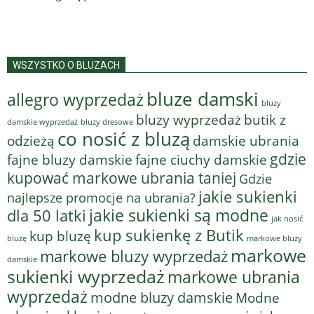
WSZYSTKO O BLUZACH
bluze damski
allegro wyprzedaż
bluzy
bluzy wyprzedaż
butik z
bluzy dresowe
damskie wyprzedaż
co nosić z bluzą
odzieżą
damskie ubrania
gdzie
fajne bluzy damskie
fajne ciuchy damskie
kupować markowe ubrania taniej
Gdzie
jakie sukienki
najlepsze promocje na ubrania?
jakie sukienki są modne
dla 50 latki
jak nosić
kup sukienkę z Butik
kup bluzę
bluzę
markowe bluzy
markowe
markowe bluzy wyprzedaż
damskie
sukienki wyprzedaż
markowe ubrania
wyprzedaż
modne bluzy damskie
Modne