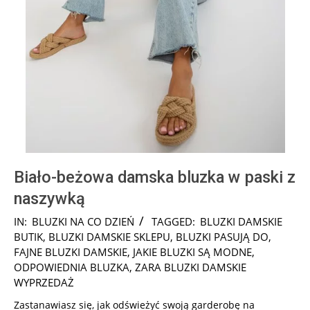
Biało-beżowa damska bluzka w paski z
naszywką
2025-
IN:
BLUZKI NA CO DZIEŃ
TAGGED:
BLUZKI DAMSKIE
08-
BUTIK
,
BLUZKI DAMSKIE SKLEPU
,
BLUZKI PASUJĄ DO
,
31
FAJNE BLUZKI DAMSKIE
,
JAKIE BLUZKI SĄ MODNE
,
ODPOWIEDNIA BLUZKA
,
ZARA BLUZKI DAMSKIE
WYPRZEDAŻ
Zastanawiasz się, jak odświeżyć swoją garderobę na