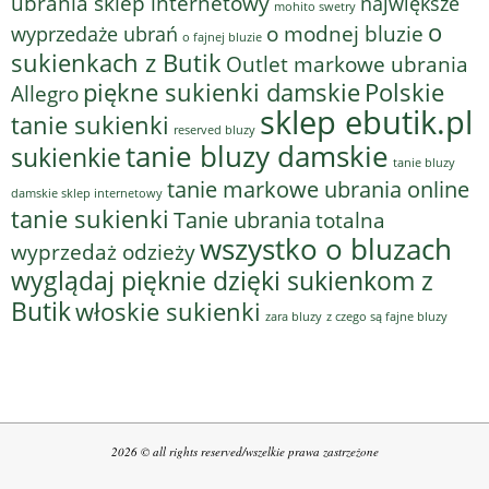
ubrania sklep internetowy
największe
mohito swetry
o
o modnej bluzie
wyprzedaże ubrań
o fajnej bluzie
sukienkach z Butik
Outlet markowe ubrania
piękne sukienki damskie
Polskie
Allegro
sklep ebutik.pl
tanie sukienki
reserved bluzy
tanie bluzy damskie
sukienkie
tanie bluzy
tanie markowe ubrania online
damskie sklep internetowy
tanie sukienki
Tanie ubrania
totalna
wszystko o bluzach
wyprzedaż odzieży
wyglądaj pięknie dzięki sukienkom z
Butik
włoskie sukienki
z czego są fajne bluzy
zara bluzy
2026 © all rights reserved/wszelkie prawa zastrzeżone