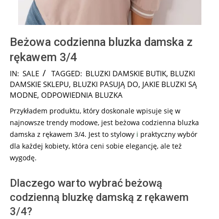
Beżowa codzienna bluzka damska z
rękawem 3/4
2025-
IN:
SALE
TAGGED:
BLUZKI DAMSKIE BUTIK
,
BLUZKI
09-
DAMSKIE SKLEPU
,
BLUZKI PASUJĄ DO
,
JAKIE BLUZKI SĄ
13
MODNE
,
ODPOWIEDNIA BLUZKA
Przykładem produktu, który doskonale wpisuje się w
najnowsze trendy modowe, jest beżowa codzienna bluzka
damska z rękawem 3/4. Jest to stylowy
i
praktyczny wybór
dla każdej kobiety, która ceni sobie elegancję, ale też
wygodę.
Dlaczego warto wybrać beżową
codzienną bluzkę damską z rękawem
3/4?