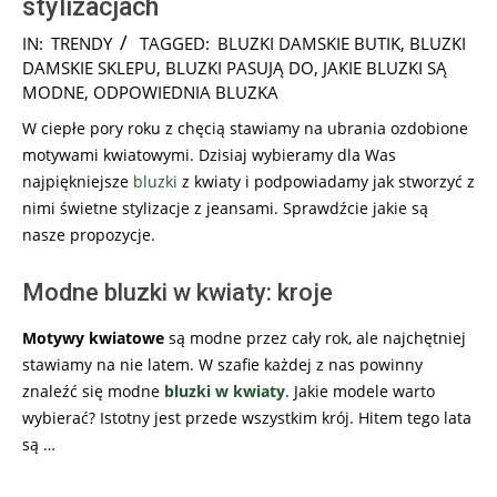
stylizacjach
2026-
IN:
TRENDY
TAGGED:
BLUZKI DAMSKIE BUTIK
,
BLUZKI
02-
DAMSKIE SKLEPU
,
BLUZKI PASUJĄ DO
,
JAKIE BLUZKI SĄ
19
MODNE
,
ODPOWIEDNIA BLUZKA
W ciepłe pory roku z chęcią stawiamy na ubrania ozdobione
motywami kwiatowymi. Dzisiaj wybieramy dla Was
najpiękniejsze
bluzki
z kwiaty i podpowiadamy jak stworzyć z
nimi świetne stylizacje z jeansami. Sprawdźcie jakie są
nasze propozycje.
Modne bluzki w kwiaty: kroje
Motywy kwiatowe
są modne przez cały rok, ale najchętniej
stawiamy na nie latem. W szafie każdej z nas powinny
znaleźć się modne
bluzki w kwiaty
. Jakie modele warto
wybierać? Istotny jest przede wszystkim krój. Hitem tego lata
są …