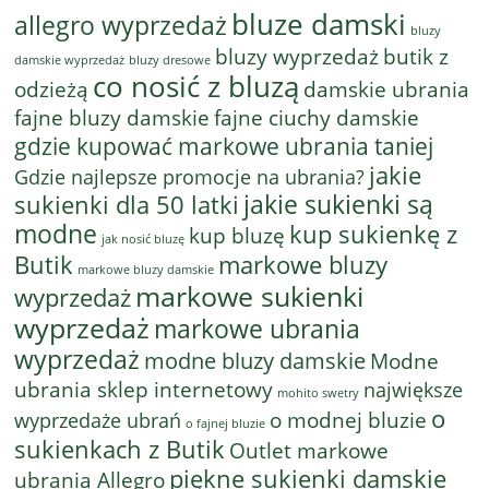
bluze damski
allegro wyprzedaż
bluzy
bluzy wyprzedaż
butik z
bluzy dresowe
damskie wyprzedaż
co nosić z bluzą
odzieżą
damskie ubrania
fajne bluzy damskie
fajne ciuchy damskie
gdzie kupować markowe ubrania taniej
jakie
Gdzie najlepsze promocje na ubrania?
jakie sukienki są
sukienki dla 50 latki
modne
kup sukienkę z
kup bluzę
jak nosić bluzę
Butik
markowe bluzy
markowe bluzy damskie
markowe sukienki
wyprzedaż
wyprzedaż
markowe ubrania
wyprzedaż
modne bluzy damskie
Modne
ubrania sklep internetowy
największe
mohito swetry
o
o modnej bluzie
wyprzedaże ubrań
o fajnej bluzie
sukienkach z Butik
Outlet markowe
piękne sukienki damskie
ubrania Allegro