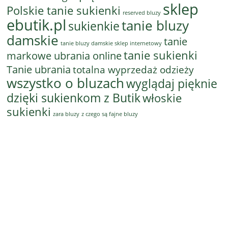
sklep
Polskie tanie sukienki
reserved bluzy
ebutik.pl
tanie bluzy
sukienkie
damskie
tanie
tanie bluzy damskie sklep internetowy
tanie sukienki
markowe ubrania online
Tanie ubrania
totalna wyprzedaż odzieży
wszystko o bluzach
wyglądaj pięknie
dzięki sukienkom z Butik
włoskie
sukienki
z czego są fajne bluzy
zara bluzy