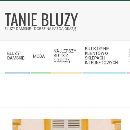
Skip
TANIE BLUZY
to
content
BLUZY DAMSKIE - DOBRE NA KAŻDĄ OKAZJĘ
Secondary
BUTIK OPINIE
Navigation
NAJLEPSZY
BLUZY
KLIENTÓW O
BUTIK Z
MODA
Menu
DAMSKIE
SKLEPACH
ODZIEŻĄ
INTERNETOWYCH