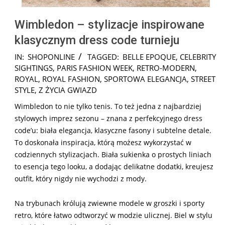
Wimbledon – stylizacje inspirowane
klasycznym dress code turnieju
2025-
IN:
SHOPONLINE
TAGGED:
BELLE EPOQUE
,
CELEBRITY
07-
SIGHTINGS
,
PARIS FASHION WEEK
,
RETRO-MODERN
,
11
ROYAL
,
ROYAL FASHION
,
SPORTOWA ELEGANCJA
,
STREET
STYLE
,
Z ŻYCIA GWIAZD
Wimbledon to nie tylko tenis. To też jedna z najbardziej
stylowych imprez sezonu – znana z perfekcyjnego dress
code’u: biała elegancja, klasyczne fasony i subtelne detale.
To doskonała inspiracja, którą możesz wykorzystać w
codziennych stylizacjach. Biała sukienka o prostych liniach
to esencja tego looku, a dodając delikatne dodatki, kreujesz
outfit, który nigdy nie wychodzi z mody.
Na trybunach królują zwiewne modele w groszki i sporty
retro, które łatwo odtworzyć w modzie ulicznej. Biel w stylu