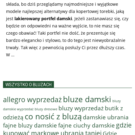
składa, bo dziś przeglądamy najmodniejsze i wyjątkowe
modele najlepszej alternatywy dla kopertowej torebki, jaką
jest
lakierowany portfel damski
. Jeżeli zastanawiasz się, czy
będzie on odpowiedni na ważne wyjście, to nie masz się
czego obawiać! Taki portfel nie dość, że prezentuje się
bardzo elegancko i stylowo, to do tego jest niewyobrażalnie
trwały. Tak więc z pewnością posłuży Ci przez dłuższy czas.
W …
WSZYSTKO O BLUZACH
bluze damski
allegro wyprzedaż
bluzy
bluzy wyprzedaż
butik z
bluzy dresowe
damskie wyprzedaż
co nosić z bluzą
odzieżą
damskie ubrania
gdzie
fajne bluzy damskie
fajne ciuchy damskie
kupować markowe ubrania taniej
Gdzie