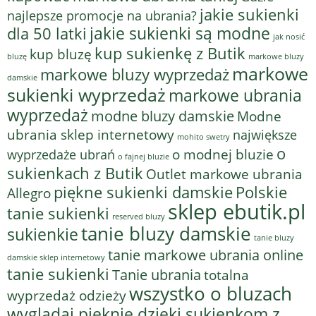
jakie sukienki
najlepsze promocje na ubrania?
jakie sukienki są modne
dla 50 latki
jak nosić
kup sukienkę z Butik
kup bluzę
bluzę
markowe bluzy
markowe
markowe bluzy wyprzedaż
damskie
sukienki wyprzedaż
markowe ubrania
wyprzedaż
modne bluzy damskie
Modne
ubrania sklep internetowy
największe
mohito swetry
o
o modnej bluzie
wyprzedaże ubrań
o fajnej bluzie
sukienkach z Butik
Outlet markowe ubrania
piękne sukienki damskie
Polskie
Allegro
sklep ebutik.pl
tanie sukienki
reserved bluzy
tanie bluzy damskie
sukienkie
tanie bluzy
tanie markowe ubrania online
damskie sklep internetowy
tanie sukienki
Tanie ubrania
totalna
wszystko o bluzach
wyprzedaż odzieży
wyglądaj pięknie dzięki sukienkom z