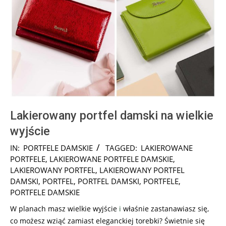
Lakierowany portfel damski na wielkie
wyjście
2025-
IN:
PORTFELE DAMSKIE
TAGGED:
LAKIEROWANE
06-
PORTFELE
,
LAKIEROWANE PORTFELE DAMSKIE
,
05
LAKIEROWANY PORTFEL
,
LAKIEROWANY PORTFEL
DAMSKI
,
PORTFEL
,
PORTFEL DAMSKI
,
PORTFELE
,
PORTFELE DAMSKIE
W planach masz wielkie wyjście
i
właśnie zastanawiasz się,
co możesz wziąć zamiast eleganckiej torebki? Świetnie się