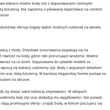
tkowo kobiece modne body noś z dopasowanymi ciemnymi
ą biżuterią. Nie zapomnij o pikowanej kopertówce na cienkim
żenie!
 odzieżowy oferuje bogaty wybór modnych sukienek na wesele.
hodzą z mody. Zmysłowe sznurowania pojawiają się na
ł również na body, gdzie robi piorunujące wrażenie. Modne
 również na co dzień. Dopasowane do sylwetki modele ze
 wpiszą się kobiecy codzienny styl. Body z wiązanym dekoltem
 oraz złotą biżuterią. W bardziej eleganckiej formie postaw na
butami na obcasie.
b, by dodać sobie kobiecej zmysłowości. W sklepach
 podkreślą twój styl oraz dodadzą mu wyjątkowości. Nie pozwól,
kie dają promocyjne oferty i znajdź body, w którym poczujesz się