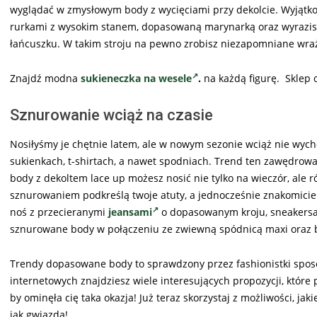
wyglądać w zmysłowym body z wycięciami przy dekolcie. Wyją
rurkami z wysokim stanem, dopasowaną marynarką oraz wyrazist
łańcuszku. W takim stroju na pewno zrobisz niezapomniane wra
Znajdź modna
sukieneczka na wesele
.
na każdą figurę. Sklep
Sznurowanie wciąż na czasie
Nosiłyśmy je chętnie latem, ale w nowym sezonie wciąż nie wyc
sukienkach, t-shirtach, a nawet spodniach. Trend ten zawędrowa
body z dekoltem lace up możesz nosić nie tylko na wieczór, ale
sznurowaniem podkreślą twoje atuty, a jednocześnie znakomicie
noś z przecieranymi
jeansami
o dopasowanym kroju, sneakersami
sznurowane body w połączeniu ze zwiewną spódnicą maxi oraz 
Trendy dopasowane body to sprawdzony przez fashionistki sposó
internetowych znajdziesz wiele interesujących propozycji, które
by ominęła cię taka okazja! Już teraz skorzystaj z możliwości, ja
jak gwiazda!