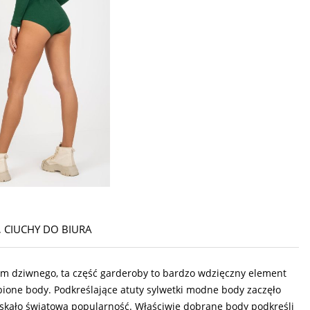
,
CIUCHY DO BIURA
tym dziwnego, ta część garderoby to bardzo wdzięczny element
bione body. Podkreślające atuty sylwetki modne body zaczęło
yskało światową popularność. Właściwie dobrane body podkreśli