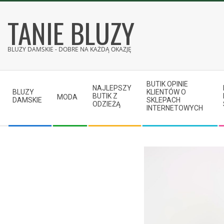
Skip
TANIE BLUZY
to
content
BLUZY DAMSKIE - DOBRE NA KAŻDĄ OKAZJĘ
Secondary
BUTIK OPINIE
Navigation
NAJLEPSZY
BLUZY
KLIENTÓW O
BUTIK Z
MODA
Menu
DAMSKIE
SKLEPACH
ODZIEŻĄ
INTERNETOWYCH