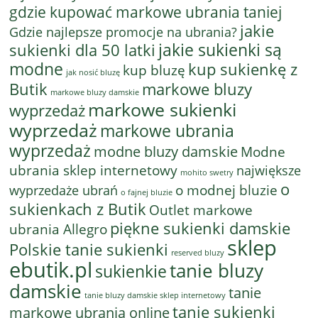
gdzie kupować markowe ubrania taniej
jakie
Gdzie najlepsze promocje na ubrania?
jakie sukienki są
sukienki dla 50 latki
modne
kup sukienkę z
kup bluzę
jak nosić bluzę
Butik
markowe bluzy
markowe bluzy damskie
markowe sukienki
wyprzedaż
wyprzedaż
markowe ubrania
wyprzedaż
modne bluzy damskie
Modne
ubrania sklep internetowy
największe
mohito swetry
o
o modnej bluzie
wyprzedaże ubrań
o fajnej bluzie
sukienkach z Butik
Outlet markowe
piękne sukienki damskie
ubrania Allegro
sklep
Polskie tanie sukienki
reserved bluzy
ebutik.pl
tanie bluzy
sukienkie
damskie
tanie
tanie bluzy damskie sklep internetowy
tanie sukienki
markowe ubrania online