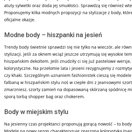
atuty sylwetki oraz doda jej smukłości. Sprawdzą się również wt
Proponujemy kilka modnych propozycji na stylizacje z body, któr
oficjalne okazje.
Modne body – hiszpanki na jesień
Trendy body świetnie sprawdzi się nie tylko na wieczór, ale r
stylizacji. Jeśli za oknem wciąż jeszcze utrzymują się wysokie te
hiszpańskim dekoltem. Jeśli znudziły ci się już pastelowe wersje,
kolorystyczne. Na przełomie lata i jesieni rezygnujemy z rozmyty
czy khaki. Szczególnym uznaniem fashionistek cieszą się model
falbaną w hiszpańskim stylu noś w ciepłe dni z jeansowymi szorta
zmarzniesz, szorty zamień na dopasowaną skórzaną spódnicę mid
sporą torbą shopper bag oraz chokerem.
Body w miejskim stylu
Na jesienny czas projektanci proponują gorącą nowość – to bod
Modele na nowy sezon charakteryzuje zgaszona kolorystyka (najc