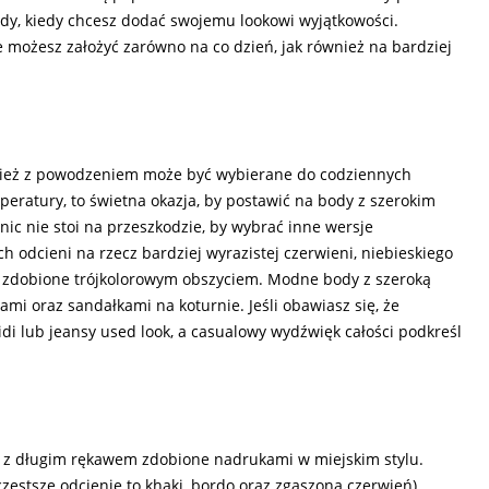
edy, kiedy chcesz dodać swojemu lookowi wyjątkowości.
e możesz założyć zarówno na co dzień, jak również na bardziej
ównież z powodzeniem może być wybierane do codziennych
mperatury, to świetna okazja, by postawić na body z szerokim
 nic nie stoi na przeszkodzie, by wybrać inne wersje
ch odcieni na rzecz bardziej wyrazistej czerwieni, niebieskiego
e zdobione trójkolorowym obszyciem. Modne body z szeroką
mi oraz sandałkami na koturnie. Jeśli obawiasz się, że
i lub jeansy used look, a casualowy wydźwięk całości podkreśl
y z długim rękawem zdobione nadrukami w miejskim stylu.
zęstsze odcienie to khaki, bordo oraz zgaszona czerwień)