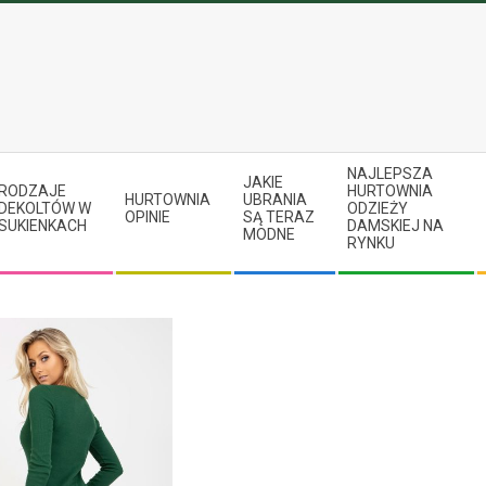
NAJLEPSZA
JAKIE
RODZAJE
HURTOWNIA
HURTOWNIA
UBRANIA
DEKOLTÓW W
ODZIEŻY
OPINIE
SĄ TERAZ
SUKIENKACH
DAMSKIEJ NA
MODNE
RYNKU