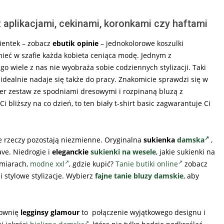
aplikacjami, cekinami, koronkami czy haftami
ientek – zobacz
ebutik opinie
– jednokolorowe koszulki
eć w szafie każda kobieta ceniąca modę. Jednym z
ego wiele z nas nie wyobraża sobie codziennych stylizacji. Taki
idealnie nadaje się także do pracy. Znakomicie sprawdzi się w
uper zestaw ze spodniami dresowymi i rozpinaną bluzą z
i bliższy na co dzień, to ten biały t-shirt basic zagwarantuje Ci
e rzeczy pozostają niezmienne. Oryginalna
sukienka
damska
,
ve. Niedrogie i
eleganckie
sukienki na wesele
, j
akie sukienki na
zmiarach,
modne xxl
, gdzie kupić?
Tanie butiki online
zobacz
i stylowe stylizacje. Wybierz
fajne tanie bluzy damskie
, aby
iłownię
legginsy glamour
to połączenie wyjątkowego designu i