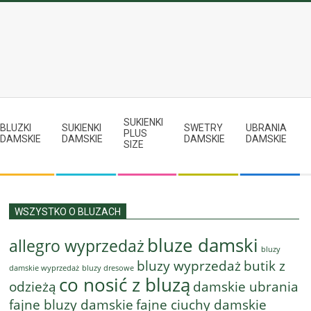
SUKIENKI
BLUZKI
SUKIENKI
SWETRY
UBRANIA
PLUS
DAMSKIE
DAMSKIE
DAMSKIE
DAMSKIE
SIZE
WSZYSTKO O BLUZACH
bluze damski
allegro wyprzedaż
bluzy
bluzy wyprzedaż
butik z
bluzy dresowe
damskie wyprzedaż
co nosić z bluzą
odzieżą
damskie ubrania
fajne bluzy damskie
fajne ciuchy damskie