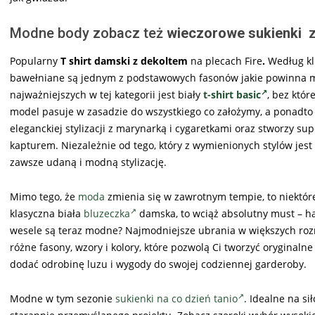
Modne body zobacz też
wieczorowe sukienki
z 
Popularny
T shirt damski z dekoltem
na plecach Fire
.
Według kl
bawełniane są jednym z podstawowych fasonów jakie powinna mi
najważniejszych w tej kategorii jest biały
t-shirt basic
, bez któr
model pasuje w zasadzie do wszystkiego co założymy, a ponadto 
eleganckiej stylizacji z marynarką i cygaretkami oraz stworzy s
kapturem. Niezależnie od tego, który z wymienionych stylów jest C
zawsze udaną i modną stylizację.
Mimo tego, że
moda
zmienia się w zawrotnym tempie, to niektór
klasyczna biała
bluzeczka
damska, to wciąż absolutny must – ha
wesele są teraz modne? Najmodniejsze ubrania w większych ro
różne fasony, wzory i kolory, które pozwolą Ci tworzyć oryginalne 
dodać odrobinę luzu i wygody do swojej codziennej garderoby.
Modne w tym sezonie
sukienki na co dzień tanio
. Idealne na s