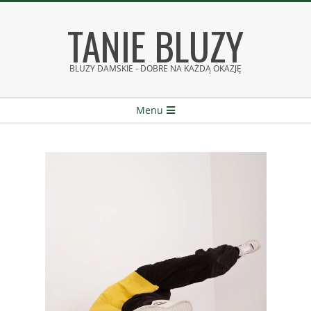
Skip
TANIE BLUZY
to
content
BLUZY DAMSKIE - DOBRE NA KAŻDĄ OKAZJĘ
Secondary
Menu
Navigation
Menu