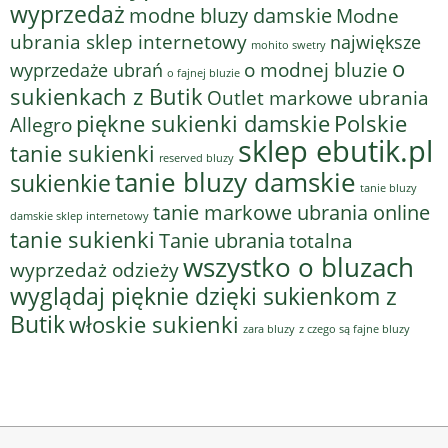
wyprzedaż
modne bluzy damskie
Modne
ubrania sklep internetowy
największe
mohito swetry
o
o modnej bluzie
wyprzedaże ubrań
o fajnej bluzie
sukienkach z Butik
Outlet markowe ubrania
piękne sukienki damskie
Polskie
Allegro
sklep ebutik.pl
tanie sukienki
reserved bluzy
tanie bluzy damskie
sukienkie
tanie bluzy
tanie markowe ubrania online
damskie sklep internetowy
tanie sukienki
Tanie ubrania
totalna
wszystko o bluzach
wyprzedaż odzieży
wyglądaj pięknie dzięki sukienkom z
Butik
włoskie sukienki
z czego są fajne bluzy
zara bluzy