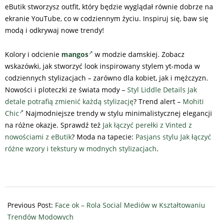
eButik stworzysz outfit, który będzie wyglądał równie dobrze na
ekranie YouTube, co w codziennym życiu. Inspiruj się, baw się
modą i odkrywaj nowe trendy!
Kolory i odcienie
mangos
w modzie damskiej. Zobacz
wskazówki, jak stworzyć look inspirowany stylem yt-moda w
codziennych stylizacjach – zarówno dla kobiet, jak i mężczyzn.
Nowości i ploteczki ze świata mody –
Styl Liddle Details Jak
detale potrafią zmienić każdą stylizację
? Trend alert –
Mohiti
Chic
Najmodniejsze trendy w stylu minimalistycznej elegancji
na różne okazje. Sprawdź też
Jak łączyć perełki z Vinted z
nowościami z eButik
? Moda na tapecie:
Pasjans stylu Jak łączyć
różne wzory i tekstury w modnych stylizacjach
.
2026-
02-
Previous Post:
Face ok – Rola Social Mediów w Kształtowaniu
20
Trendów Modowych