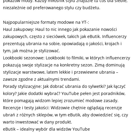
pokazów mody. Każdy miłośnik stylu znajdzie tu coś dla siebie,
niezależnie od preferowanego stylu czy budżetu.
Najpopularniejsze formaty modowe na YT-:
Haul zakupowy: Haul to nic innego jak pokazanie nowości
zakupowych, często z sieciówek, takich jak eButik. Influencerzy
prezentują ubrania na sobie, opowiadają o jakości, krojach i
tym, jak można je stylizować.
Lookbooki sezonowe: Lookbooki to filmiki, w których influencerzy
pokazują swoje stylizacje na konkretny sezon. Zimą dominują
stylizacje warstwowe, latem lekkie i przewiewne ubrania –
zawsze zgodne z aktualnymi trendami.
Porady stylizacyjne: Jak dobrać ubrania do sylwetki? Jak łączyć
kolory? Jakie dodatki wybrać? YouTube pełen jest poradników,
które pomagają widzom lepiej zrozumieć modowe zasady.
Recenzje i testy jakości: Widzowie chętnie oglądają recenzje
ubrań z różnych sklepów, w tym eButik, aby dowiedzieć się, czy
warto inwestować w dany produkt.
eButik – idealny wybór dla widzów YouTube