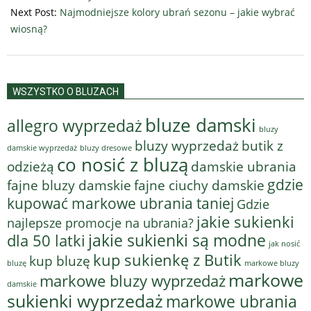
Next Post:
Najmodniejsze kolory ubrań sezonu – jakie wybrać
wiosną?
WSZYSTKO O BLUZACH
bluze damski
allegro wyprzedaż
bluzy
bluzy wyprzedaż
butik z
bluzy dresowe
damskie wyprzedaż
co nosić z bluzą
odzieżą
damskie ubrania
gdzie
fajne bluzy damskie
fajne ciuchy damskie
kupować markowe ubrania taniej
Gdzie
jakie sukienki
najlepsze promocje na ubrania?
jakie sukienki są modne
dla 50 latki
jak nosić
kup sukienkę z Butik
kup bluzę
bluzę
markowe bluzy
markowe
markowe bluzy wyprzedaż
damskie
sukienki wyprzedaż
markowe ubrania