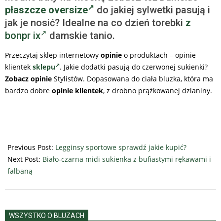
płaszcze oversize
do jakiej sylwetki pasują i
jak je nosić? Idealne na co dzień torebki
z
bonpr ix
damskie tanio.
Przeczytaj sklep internetowy
opinie
o produktach – opinie
klientek
sklepu
. Jakie dodatki pasują do czerwonej sukienki?
Zobacz opinie
Stylistów. Dopasowana do ciała bluzka, która ma
bardzo dobre
opinie klientek
, z drobno prążkowanej dzianiny.
2026-
02-
Previous Post:
Legginsy sportowe sprawdź jakie kupić?
19
Next Post:
Biało-czarna midi sukienka z bufiastymi rękawami i
falbaną
WSZYSTKO O BLUZACH