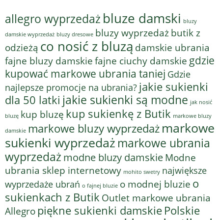
bluze damski
allegro wyprzedaż
bluzy
bluzy wyprzedaż
butik z
bluzy dresowe
damskie wyprzedaż
co nosić z bluzą
odzieżą
damskie ubrania
gdzie
fajne bluzy damskie
fajne ciuchy damskie
kupować markowe ubrania taniej
Gdzie
jakie sukienki
najlepsze promocje na ubrania?
jakie sukienki są modne
dla 50 latki
jak nosić
kup sukienkę z Butik
kup bluzę
bluzę
markowe bluzy
markowe
markowe bluzy wyprzedaż
damskie
sukienki wyprzedaż
markowe ubrania
wyprzedaż
modne bluzy damskie
Modne
ubrania sklep internetowy
największe
mohito swetry
o
o modnej bluzie
wyprzedaże ubrań
o fajnej bluzie
sukienkach z Butik
Outlet markowe ubrania
piękne sukienki damskie
Polskie
Allegro