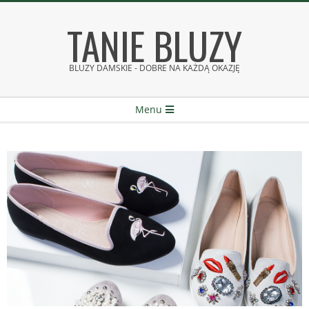
Skip
TANIE BLUZY
to
content
BLUZY DAMSKIE - DOBRE NA KAŻDĄ OKAZJĘ
Secondary
Menu
Navigation
Menu