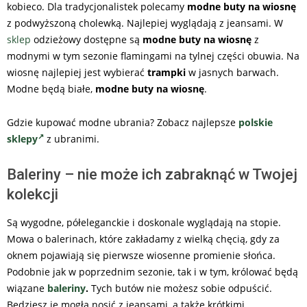
kobieco. Dla tradycjonalistek polecamy
modne buty na wiosnę
z podwyższoną cholewką. Najlepiej wyglądają z jeansami. W
sklep
odzieżowy dostępne są
modne
buty na wiosnę
z
modnymi w tym sezonie flamingami na tylnej części obuwia. Na
wiosnę najlepiej jest wybierać
trampki
w jasnych barwach.
Modne będą białe,
modne
buty na wiosnę
.
Gdzie kupować modne ubrania? Zobacz najlepsze
polskie
sklepy
z ubranimi.
Baleriny – nie może ich zabraknąć w Twojej
kolekcji
Są wygodne, półeleganckie i doskonale wyglądają na stopie.
Mowa o balerinach, które zakładamy z wielką chęcią, gdy za
oknem pojawiają się pierwsze wiosenne promienie słońca.
Podobnie jak w poprzednim sezonie, tak i w tym, królować będą
wiązane
baleriny
.
Tych butów nie możesz sobie odpuścić.
Będziesz je mogła nosić z jeansami, a także krótkimi