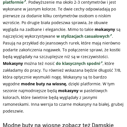
platformie
. Podwyższenie ma około 2-3 centymetrów i jest
wykonane w jasnym kolorze. Te dwie cechy odpowiadają po
pierwsze za dodanie kilku centymetrów osobom o niskim
wzroście. Po drugie biała podeszwa sprawia, że obuwie
wygląda na zadbane i eleganckie. Mimo to takie
mokasyny
są
najczęściej wykorzystywane
w stylizacjach casualowych
.
Pasują na przykład do jeansowych rurek, które mają nierówno
podarte zakończenia nogawek. To połączenie sprawi, że kostki
będą wyglądały na szczuplejsze niż są w rzeczywistości.
Mokasyny
można też nosić
do klasycznych spodni
, które
zakładamy do pracy. Tu również wskazana będzie długość 7/8,
która optycznie wysmukli nogę. Mokasyny są to bardzo
wygodne
modne
buty na wiosnę,
dzięki platformie. W tym
sezonie najmodniejsze będą
mokasyny
w pastelowych
kolorach, które świetnie będą wyglądały z jasnymi
ramoneskami. Inna wersja to czarne mokasyny na białej, grubej
podeszwie.
Modne buty na wiosnę zobacz też Damskie