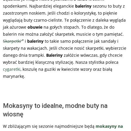
spodenkami. Najbardziej eleganckie
baleriny
sezonu to buty z
zaostrzonym noskiem. Jeśli chodzi o kolorystykę, to pięknie
wyglądają buty czarno-cieliste. Te połączenie z daleka wygląda
jak ażurowe
obuwie
na gołych stopach. To dlatego, że do
balerin nie można założyć skarpetek, musicie o tym pamiętać.
Skarpetki
i
baleriny
to takie samo połączenie jak sandały i
skarpety na wakacjach. Jeśli chcecie nosić skarpetki, wybierzcie
danego dnia trampki.
Baleriny
załóżcie wówczas, gdy chcecie
wybrać bardziej klasyczną stylizację. Nasza stylistka poleca
cygaretki
, koszulę na guziki w kwieciste wzory oraz białą
marynarkę.
Mokasyny to idealne, modne buty na
wiosnę
W zbliżającym się sezonie najmodniejsze będą
mokasyny na