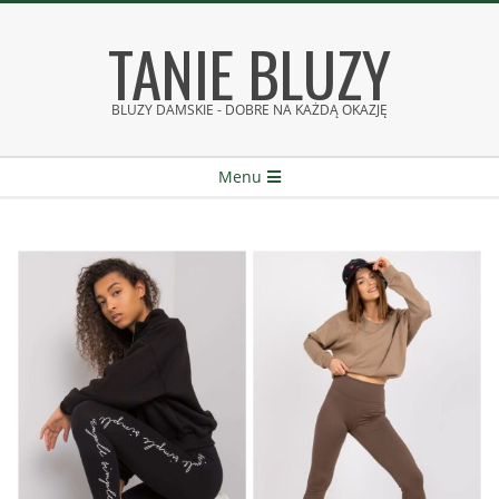
Skip
TANIE BLUZY
to
content
BLUZY DAMSKIE - DOBRE NA KAŻDĄ OKAZJĘ
Secondary
Menu
Navigation
Menu