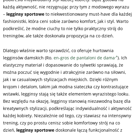
każdą aktywność, nie rezygnując przy tym z modowego wyrazu
–
legginsy sportowe
to niekwestionowany must-have dla każdej
fashionistki, która ceni sobie zarówno komfort, jak i styl. Warto
podkreślić, że modne ciuchy to nie tylko praktyczny strój do
treningów, ale także doskonała propozycja na co dzień.
Dlatego właśnie warto sprawdzić, co oferuje hurtownia
legginsów damskich (Ro.
en-gros de pantaloni de dama
). Ich
elastyczny materiał i dopasowanie do sylwetki sprawiają, że
można poczuć się wygodnie i atrakcyjnie zarówno na siłowni,
jak i w casualowych stylizacjach miejskich. Dzięki różnym
krojom i detalom, takim jak modna siateczka czy kontrastujące
wstawki, legginsy stają się także elementem wyrazistego looku.
Bez względu na okazję, legginsy stanowią niezawodną bazę dla
kreatywnych stylizacji, podkreślając indywidualność i aktywność
każdej kobiety. Niezależnie od tego, czy stawiasz na intensywny
trening, czy po prostu cenisz sobie komfortowy strój na co
dzień,
legginsy sportowe
doskonale łączą funkcjonalność z