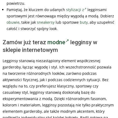
powietrzu.
Pamiętaj, że kluczem do udanych
stylizacji z
legginsami
sportowymi jest równowaga między wygodą a modą. Dobierz
obuwie
, takie jak
sneakersy
lub sportowe
buty
, aby uzupełnić
całość i stworzyć spójny look.
Zamów już teraz
modne
legginsy w
sklepie internetowym
Legginsy stanowią niezastąpiony element współczesnej
garderoby, łącząc wygodę i styl. Ich wszechstronność pozwala
na tworzenie różnorodnych looków, zarówno podczas
aktywności fizycznej, jak i podczas codziennych sytuacji. Bez
względu na to, czy preferujesz klasyczny, sportowy czy
casualowy styl, legginsy stanowią doskonałą bazę do
eksperymentowania z modą. Dzięki różnorodnym fasonom,
kolorom i materiałom, legginsy pozostają nie tylko praktycznym
elementem garderoby, ale także modnym akcentem, który
podkreśla indywidualny styl każdej kobiety. Bądź gotowa na