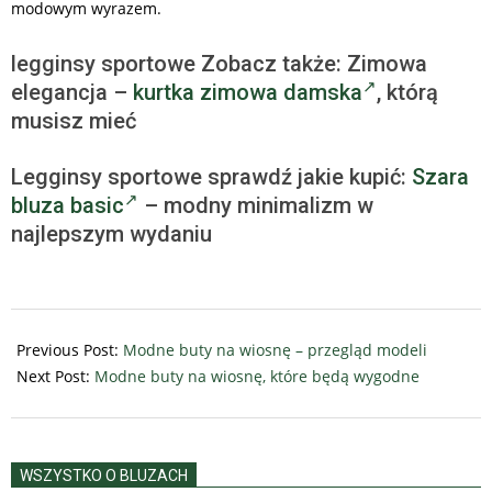
modowym wyrazem.
legginsy sportowe Zobacz także: Zimowa
elegancja –
kurtka zimowa damska
, którą
musisz mieć
Legginsy sportowe sprawdź jakie kupić:
Szara
bluza basic
– modny minimalizm w
najlepszym wydaniu
2026-
02-
Previous Post:
Modne buty na wiosnę – przegląd modeli
18
Next Post:
Modne buty na wiosnę, które będą wygodne
WSZYSTKO O BLUZACH