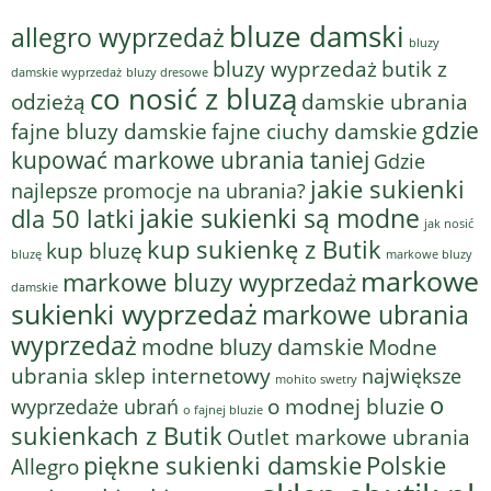
bluze damski
allegro wyprzedaż
bluzy
bluzy wyprzedaż
butik z
bluzy dresowe
damskie wyprzedaż
co nosić z bluzą
odzieżą
damskie ubrania
gdzie
fajne bluzy damskie
fajne ciuchy damskie
kupować markowe ubrania taniej
Gdzie
jakie sukienki
najlepsze promocje na ubrania?
jakie sukienki są modne
dla 50 latki
jak nosić
kup sukienkę z Butik
kup bluzę
bluzę
markowe bluzy
markowe
markowe bluzy wyprzedaż
damskie
sukienki wyprzedaż
markowe ubrania
wyprzedaż
modne bluzy damskie
Modne
ubrania sklep internetowy
największe
mohito swetry
o
o modnej bluzie
wyprzedaże ubrań
o fajnej bluzie
sukienkach z Butik
Outlet markowe ubrania
piękne sukienki damskie
Polskie
Allegro