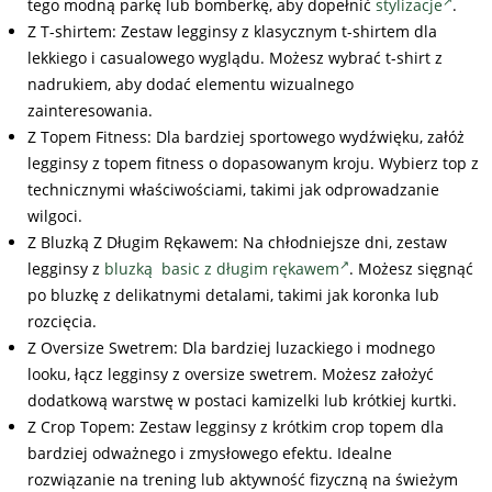
tego modną parkę lub bomberkę, aby dopełnić
stylizacje
.
Z T-shirtem: Zestaw legginsy z klasycznym t-shirtem dla
lekkiego i casualowego wyglądu. Możesz wybrać t-shirt z
nadrukiem, aby dodać elementu wizualnego
zainteresowania.
Z Topem Fitness: Dla bardziej sportowego wydźwięku, załóż
legginsy z topem fitness o dopasowanym kroju. Wybierz top z
technicznymi właściwościami, takimi jak odprowadzanie
wilgoci.
Z Bluzką Z Długim Rękawem: Na chłodniejsze dni, zestaw
legginsy z
bluzką basic z długim rękawem
. Możesz sięgnąć
po bluzkę z delikatnymi detalami, takimi jak koronka lub
rozcięcia.
Z Oversize Swetrem: Dla bardziej luzackiego i modnego
looku, łącz legginsy z oversize swetrem. Możesz założyć
dodatkową warstwę w postaci kamizelki lub krótkiej kurtki.
Z Crop Topem: Zestaw legginsy z krótkim crop topem dla
bardziej odważnego i zmysłowego efektu. Idealne
rozwiązanie na trening lub aktywność fizyczną na świeżym