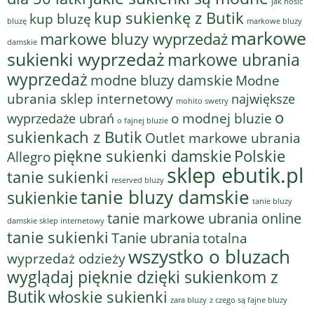
jak nosić
kup sukienkę z Butik
kup bluzę
bluzę
markowe bluzy
markowe
markowe bluzy wyprzedaż
damskie
sukienki wyprzedaż
markowe ubrania
wyprzedaż
modne bluzy damskie
Modne
ubrania sklep internetowy
największe
mohito swetry
o
o modnej bluzie
wyprzedaże ubrań
o fajnej bluzie
sukienkach z Butik
Outlet markowe ubrania
piękne sukienki damskie
Polskie
Allegro
sklep ebutik.pl
tanie sukienki
reserved bluzy
tanie bluzy damskie
sukienkie
tanie bluzy
tanie markowe ubrania online
damskie sklep internetowy
tanie sukienki
Tanie ubrania
totalna
wszystko o bluzach
wyprzedaż odzieży
wyglądaj pięknie dzięki sukienkom z
Butik
włoskie sukienki
z czego są fajne bluzy
zara bluzy