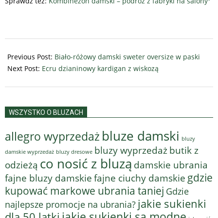
Sprawdź też:
Kombinezon damski – podróż z fabryki na salony
2025-
11-
Previous Post:
Biało-różowy damski sweter oversize w paski
19
Next Post:
Ecru dzianinowy kardigan z wiskozą
WSZYSTKO O BLUZACH
bluze damski
allegro wyprzedaż
bluzy
bluzy wyprzedaż
butik z
bluzy dresowe
damskie wyprzedaż
co nosić z bluzą
odzieżą
damskie ubrania
gdzie
fajne bluzy damskie
fajne ciuchy damskie
kupować markowe ubrania taniej
Gdzie
jakie sukienki
najlepsze promocje na ubrania?
jakie sukienki są modne
dla 50 latki