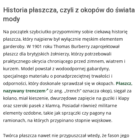
Historia płaszcza, czyli z okopów do świata
mody
Na początek szybciutko przypomnimy sobie ciekawą historię
płaszcza, który najpierw był wyłącznie męskim elementem
garderoby. W 1901 roku Thomas Burberry zaprojektował
płaszcz dla brytyjskich żołnierzy, którzy potrzebowali
praktycznego okrycia chroniącego przed zimnem, wiatrem i
kurzem. Model powstał z wodoodpornej gabardyny,
specjalnego materiału o ponadprzeciętnej trwałości i
odporności, który doskonale sprawdzał się w okopach.
Płaszcz,
nazywany trenczem
(z ang. „trench” oznacza okop), sięgał za
kolano, miał kieszenie, dwurzędowe zapięcie na guziki i klapy
oraz szeroki pasek z klamrą. Posiadał również militarne
elementy ozdobne, takie jak sprzączki czy pagony na
ramionach, na których przypinano stopnie wojskowe.
Twórca płaszcza nawet nie przypuszczał wtedy, że fason jego