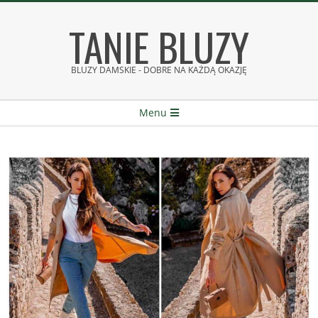
Skip
TANIE BLUZY
to
content
BLUZY DAMSKIE - DOBRE NA KAŻDĄ OKAZJĘ
Secondary
Menu
Navigation
Menu