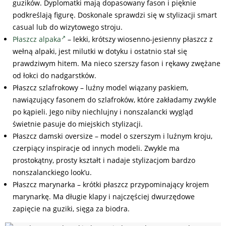
guzików. Dyplomatki mają dopasowany fason i pięknie
podkreślają figurę. Doskonale sprawdzi się w stylizacji smart
casual lub do wizytowego stroju.
Płaszcz alpaka
– lekki, krótszy wiosenno-jesienny płaszcz z
wełną alpaki, jest milutki w dotyku i ostatnio stał się
prawdziwym hitem. Ma nieco szerszy fason i rękawy zwężane
od łokci do nadgarstków.
Płaszcz szlafrokowy – luźny model wiązany paskiem,
nawiązujący fasonem do szlafroków, które zakładamy zwykle
po kąpieli. Jego niby niechlujny i nonszalancki wygląd
świetnie pasuje do miejskich stylizacji.
Płaszcz damski oversize – model o szerszym i luźnym kroju,
czerpiący inspiracje od innych modeli. Zwykle ma
prostokątny, prosty kształt i nadaje stylizacjom bardzo
nonszalanckiego look’u.
Płaszcz marynarka – krótki płaszcz przypominający krojem
marynarkę. Ma długie klapy i najczęściej dwurzędowe
zapięcie na guziki, sięga za biodra.