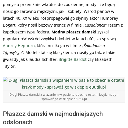
pomysłu przeniknie wkrótce do codziennej mody i że będą
nosić go zarówno mężczyźni, jak i kobiety. Wśród panów w
latach 40. XX wieku rozpropagował go słynny aktor Humprey
Bogart, który nosił beżowy trencz w filmie „
Casablanca”
razem z
kapeluszem typu fedora.
Modny
płaszcz damski
zyskal
popularność wśród zwykłych kobiet w latach 60., za sprawą
Audrey Hepburn
, która nosiła go w filmie
„Śniadanie u
Tiffany’ego”
. Model stał się klasykiem, a nosiły go także takie
gwiazdy jak Claudia Schiffer,
Brigitte Bardot
czy Elizabeth
Taylor.
Długi Płaszcz damski z wiązaniem w pasie to obecnie ostatni krzyk mody –
sprawdź go w sklepie eButik.pl
Płaszcz damski w najmodniejszych
odsłonach