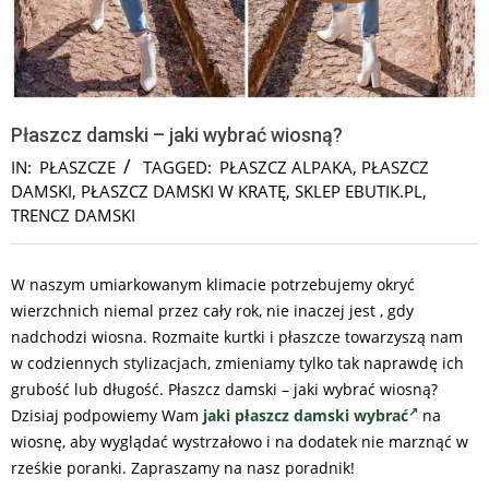
Płaszcz damski – jaki wybrać wiosną?
IN:
PŁASZCZE
TAGGED:
PŁASZCZ ALPAKA
,
PŁASZCZ
DAMSKI
,
PŁASZCZ DAMSKI W KRATĘ
,
SKLEP EBUTIK.PL
,
TRENCZ DAMSKI
W naszym umiarkowanym klimacie potrzebujemy okryć
wierzchnich niemal przez cały rok, nie inaczej jest , gdy
nadchodzi wiosna. Rozmaite kurtki i płaszcze towarzyszą nam
w codziennych stylizacjach, zmieniamy tylko tak naprawdę ich
grubość lub długość. Płaszcz damski – jaki wybrać wiosną?
Dzisiaj podpowiemy Wam
jaki płaszcz damski wybrać
na
wiosnę, aby wyglądać wystrzałowo i na dodatek nie marznąć w
rześkie poranki. Zapraszamy na nasz poradnik!