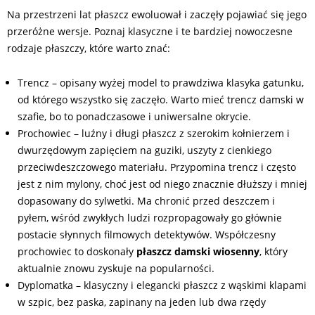
Na przestrzeni lat płaszcz ewoluował i zaczęły pojawiać się jego
przeróżne wersje. Poznaj klasyczne i te bardziej nowoczesne
rodzaje płaszczy, które warto znać:
Trencz – opisany wyżej model to prawdziwa klasyka gatunku,
od którego wszystko się zaczęło. Warto mieć trencz damski w
szafie, bo to ponadczasowe i uniwersalne okrycie.
Prochowiec – luźny i długi płaszcz z szerokim kołnierzem i
dwurzędowym zapięciem na guziki, uszyty z cienkiego
przeciwdeszczowego materiału. Przypomina trencz i często
jest z nim mylony, choć jest od niego znacznie dłuższy i mniej
dopasowany do sylwetki. Ma chronić przed deszczem i
pyłem, wśród zwykłych ludzi rozpropagowały go głównie
postacie słynnych filmowych detektywów. Współczesny
prochowiec to doskonały
płaszcz damski wiosenny
, który
aktualnie znowu zyskuje na popularności.
Dyplomatka – klasyczny i elegancki płaszcz z wąskimi klapami
w szpic, bez paska, zapinany na jeden lub dwa rzędy