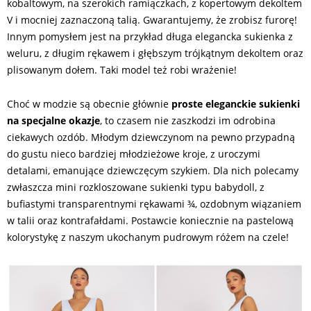
kobaltowym, na szerokich ramiączkach, z kopertowym dekoltem
V i mocniej zaznaczoną talią. Gwarantujemy, że zrobisz furorę!
Innym pomysłem jest na przykład długa elegancka sukienka z
weluru, z długim rękawem i głębszym trójkątnym dekoltem oraz
plisowanym dołem. Taki model też robi wrażenie!
Choć w modzie są obecnie głównie
proste eleganckie sukienki
na specjalne okazje
, to czasem nie zaszkodzi im odrobina
ciekawych ozdób. Młodym dziewczynom na pewno przypadną
do gustu nieco bardziej młodzieżowe kroje, z uroczymi
detalami, emanujące dziewczęcym szykiem. Dla nich polecamy
zwłaszcza mini rozkloszowane sukienki typu babydoll, z
bufiastymi transparentnymi rękawami ¾, ozdobnym wiązaniem
w talii oraz kontrafałdami. Postawcie koniecznie na pastelową
kolorystykę z naszym ukochanym pudrowym różem na czele!