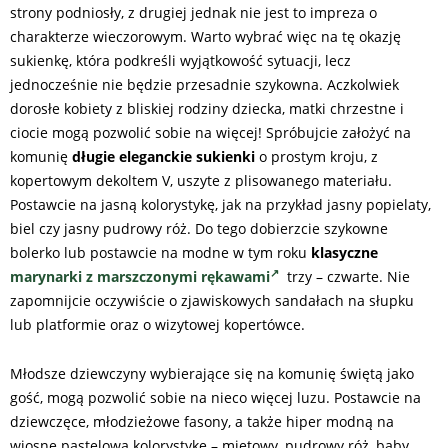
strony podniosły, z drugiej jednak nie jest to impreza o
charakterze wieczorowym. Warto wybrać więc na tę okazję
sukienkę, która podkreśli wyjątkowość sytuacji, lecz
jednocześnie nie będzie przesadnie szykowna. Aczkolwiek
dorosłe kobiety z bliskiej rodziny dziecka, matki chrzestne i
ciocie mogą pozwolić sobie na więcej! Spróbujcie założyć na
komunię
długie eleganckie sukienki
o prostym kroju, z
kopertowym dekoltem V, uszyte z plisowanego materiału.
Postawcie na jasną kolorystykę, jak na przykład jasny popielaty,
biel czy jasny pudrowy róż. Do tego dobierzcie szykowne
bolerko lub postawcie na modne w tym roku
klasyczne
marynarki z marszczonymi rękawami
trzy – czwarte. Nie
zapomnijcie oczywiście o zjawiskowych sandałach na słupku
lub platformie oraz o wizytowej kopertówce.
Młodsze dziewczyny wybierające się na komunię świętą jako
gość, mogą pozwolić sobie na nieco więcej luzu. Postawcie na
dziewczęce, młodzieżowe fasony, a także hiper modną na
wiosnę pastelową kolorystykę – miętowy, pudrowy róż, baby