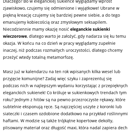
Dlaczego? Bo w eleganckiej sukience wyglądamy wprost
zjawiskowo, czujemy się odmienione i wyjątkowe! Ubrane w
piękną kreację czujemy się bardziej pewne siebie, a do tego
emanujemy kobiecością oraz zmysłowym seksapilem.
Niecodziennie mamy okazję nosić
eleganckie sukienki
wieczorowe
, dlatego warto je założyć, gdy nadarza się ku temu
okazja. W końcu na co dzień w pracy wyglądamy zupełnie
inaczej, niż podczas rozmaitych uroczystości, dlatego chcemy
przeżyć wtedy totalną metamorfozę.
Masz już w kalendarzu na ten rok wpisanych kilka wesel lub
przyjęcie komunijne? Zadaj więc szyku i zaprezentuj się
podczas nich w najlepszym wydaniu korzystając z przepięknych
eleganckich sukienek! Co króluje w sukienkowych trendach tym
roku? Jednym z hitów są na pewno przezroczyste rękawy, które
subtelnie eksponują ręce. Są najczęściej uszyte z koronki lub
siateczki i czasem ozdobione dodatkowo na przykład roślinnymi
haftami. W modzie są także trójkątne kopertowe dekolty,
plisowany materiał oraz długość maxi, która nadal zapiera dech