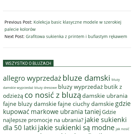
2025-
10-
Previous Post:
Kolekcja basic klasyczne modele w szerokiej
12
palecie kolorów
Next Post:
Grafitowa sukienka z printem i bufiastym rękawem
WSZYSTKO O BLUZACH
bluze damski
allegro wyprzedaż
bluzy
bluzy wyprzedaż
butik z
bluzy dresowe
damskie wyprzedaż
co nosić z bluzą
odzieżą
damskie ubrania
gdzie
fajne bluzy damskie
fajne ciuchy damskie
kupować markowe ubrania taniej
Gdzie
jakie sukienki
najlepsze promocje na ubrania?
jakie sukienki są modne
dla 50 latki
jak nosić