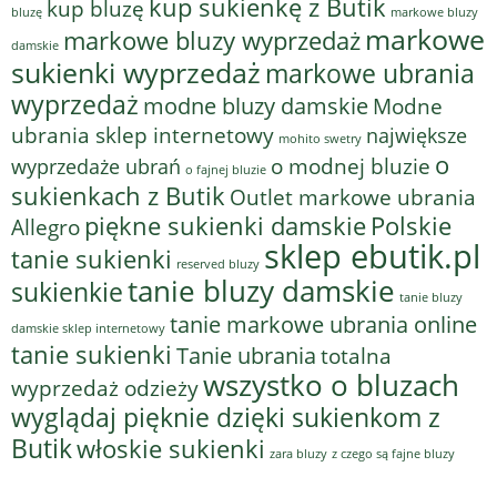
kup sukienkę z Butik
kup bluzę
bluzę
markowe bluzy
markowe
markowe bluzy wyprzedaż
damskie
sukienki wyprzedaż
markowe ubrania
wyprzedaż
modne bluzy damskie
Modne
ubrania sklep internetowy
największe
mohito swetry
o
o modnej bluzie
wyprzedaże ubrań
o fajnej bluzie
sukienkach z Butik
Outlet markowe ubrania
piękne sukienki damskie
Polskie
Allegro
sklep ebutik.pl
tanie sukienki
reserved bluzy
tanie bluzy damskie
sukienkie
tanie bluzy
tanie markowe ubrania online
damskie sklep internetowy
tanie sukienki
Tanie ubrania
totalna
wszystko o bluzach
wyprzedaż odzieży
wyglądaj pięknie dzięki sukienkom z
Butik
włoskie sukienki
z czego są fajne bluzy
zara bluzy