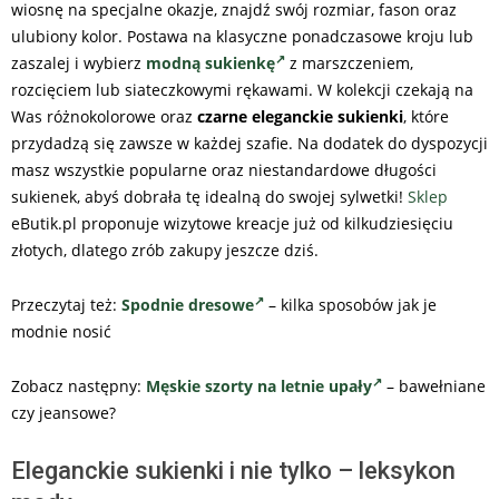
wiosnę na specjalne okazje, znajdź swój rozmiar, fason oraz
ulubiony kolor. Postawa na klasyczne ponadczasowe kroju lub
zaszalej i wybierz
modną sukienkę
z marszczeniem,
rozcięciem lub siateczkowymi rękawami. W kolekcji czekają na
Was różnokolorowe oraz
czarne eleganckie sukienki
, które
przydadzą się zawsze w każdej szafie. Na dodatek do dyspozycji
masz wszystkie popularne oraz niestandardowe długości
sukienek, abyś dobrała tę idealną do swojej sylwetki!
Sklep
eButik.pl proponuje wizytowe kreacje już od kilkudziesięciu
złotych, dlatego zrób zakupy jeszcze dziś.
Przeczytaj też:
Spodnie dresowe
– kilka sposobów jak je
modnie nosić
Zobacz następny:
Męskie szorty na letnie upały
– bawełniane
czy jeansowe?
Eleganckie sukienki i nie tylko – leksykon