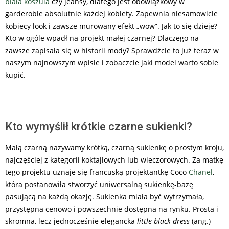
biała koszula
czy jeansy, dlatego jest obowiązkowy w
garderobie absolutnie każdej kobiety. Zapewnia niesamowicie
kobiecy look i zawsze murowany efekt „wow”. Jak to się dzieje?
Kto w ogóle wpadł na projekt małej czarnej? Dlaczego na
zawsze zapisała się w historii mody? Sprawdźcie to już teraz w
naszym najnowszym wpisie i zobaczcie jaki model warto sobie
kupić.
Kto wymyślił krótkie czarne sukienki?
Małą czarną nazywamy krótką, czarną sukienkę o prostym kroju,
najczęściej z kategorii koktajlowych lub wieczorowych. Za matkę
tego projektu uznaje się francuską projektantkę Coco
Chanel
,
która postanowiła stworzyć uniwersalną sukienkę-bazę
pasującą na każdą okazję. Sukienka miała być wytrzymała,
przystępna cenowo i powszechnie dostępna na rynku. Prosta i
skromna, lecz jednocześnie elegancka
little black dress
(ang.)