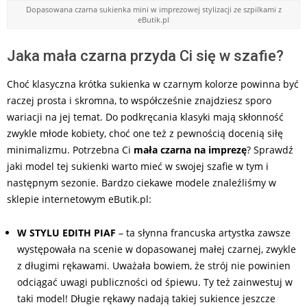
Dopasowana czarna sukienka mini w imprezowej stylizacji ze szpilkami z
eButik.pl
Jaka mała czarna przyda Ci się w szafie?
Choć klasyczna krótka sukienka w czarnym kolorze powinna być
raczej prosta i skromna, to współcześnie znajdziesz sporo
wariacji na jej temat. Do podkręcania klasyki mają skłonność
zwykle młode kobiety, choć one też z pewnością docenią siłę
minimalizmu. Potrzebna Ci
mała czarna na imprezę
? Sprawdź
jaki model tej sukienki warto mieć w swojej szafie w tym i
następnym sezonie. Bardzo ciekawe modele znaleźliśmy w
sklepie internetowym eButik.pl:
W STYLU EDITH PIAF
– ta słynna francuska artystka zawsze
występowała na scenie w dopasowanej małej czarnej, zwykle
z długimi rękawami. Uważała bowiem, że strój nie powinien
odciągać uwagi publiczności od śpiewu. Ty też zainwestuj w
taki model! Długie rękawy nadają takiej sukience jeszcze