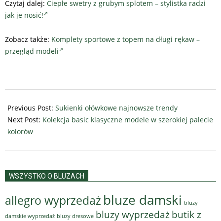
Czytaj dalej:
Ciepłe swetry z grubym splotem – stylistka radzi
jak je nosić!
Zobacz także:
Komplety sportowe z topem na długi rękaw –
przegląd modeli
2025-
10-
Previous Post:
Sukienki ołówkowe najnowsze trendy
10
Next Post:
Kolekcja basic klasyczne modele w szerokiej palecie
kolorów
WSZYSTKO O BLUZACH
bluze damski
allegro wyprzedaż
bluzy
bluzy wyprzedaż
butik z
bluzy dresowe
damskie wyprzedaż