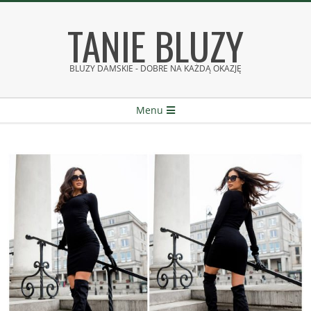
Skip
TANIE BLUZY
to
content
BLUZY DAMSKIE - DOBRE NA KAŻDĄ OKAZJĘ
Secondary
Menu
Navigation
Menu