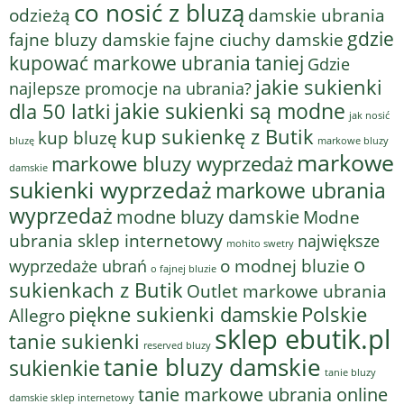
co nosić z bluzą
odzieżą
damskie ubrania
gdzie
fajne bluzy damskie
fajne ciuchy damskie
kupować markowe ubrania taniej
Gdzie
jakie sukienki
najlepsze promocje na ubrania?
jakie sukienki są modne
dla 50 latki
jak nosić
kup sukienkę z Butik
kup bluzę
bluzę
markowe bluzy
markowe
markowe bluzy wyprzedaż
damskie
sukienki wyprzedaż
markowe ubrania
wyprzedaż
modne bluzy damskie
Modne
ubrania sklep internetowy
największe
mohito swetry
o
o modnej bluzie
wyprzedaże ubrań
o fajnej bluzie
sukienkach z Butik
Outlet markowe ubrania
piękne sukienki damskie
Polskie
Allegro
sklep ebutik.pl
tanie sukienki
reserved bluzy
tanie bluzy damskie
sukienkie
tanie bluzy
tanie markowe ubrania online
damskie sklep internetowy