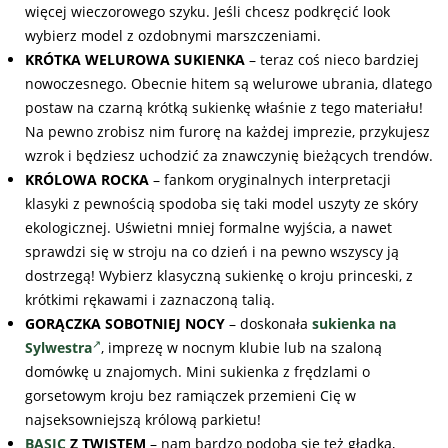
więcej wieczorowego szyku. Jeśli chcesz podkręcić look
wybierz model z ozdobnymi marszczeniami.
KRÓTKA WELUROWA SUKIENKA
– teraz coś nieco bardziej
nowoczesnego. Obecnie hitem są welurowe ubrania, dlatego
postaw na czarną krótką sukienkę właśnie z tego materiału!
Na pewno zrobisz nim furorę na każdej imprezie, przykujesz
wzrok i będziesz uchodzić za znawczynię bieżących trendów.
KRÓLOWA ROCKA
– fankom oryginalnych interpretacji
klasyki z pewnością spodoba się taki model uszyty ze skóry
ekologicznej. Uświetni mniej formalne wyjścia, a nawet
sprawdzi się w stroju na co dzień i na pewno wszyscy ją
dostrzegą! Wybierz klasyczną sukienkę o kroju princeski, z
krótkimi rękawami i zaznaczoną talią.
GORĄCZKA SOBOTNIEJ NOCY
– doskonała
sukienka na
Sylwestra
, imprezę w nocnym klubie lub na szaloną
domówkę u znajomych. Mini sukienka z frędzlami o
gorsetowym kroju bez ramiączek przemieni Cię w
najseksowniejszą królową parkietu!
BASIC
Z TWISTEM
– nam bardzo podoba się też gładka,