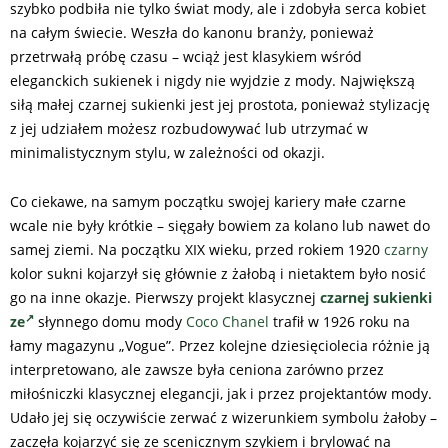
szybko podbiła nie tylko świat mody, ale i zdobyła serca kobiet
na całym świecie. Weszła do kanonu branży, ponieważ
przetrwałą próbę czasu – wciąż jest klasykiem wśród
eleganckich sukienek i nigdy nie wyjdzie z mody. Największą
siłą małej czarnej sukienki jest jej prostota, ponieważ stylizację
z jej udziałem możesz rozbudowywać lub utrzymać w
minimalistycznym stylu, w zależności od okazji.
Co ciekawe, na samym początku swojej kariery małe czarne
wcale nie były krótkie – sięgały bowiem za kolano lub nawet do
samej ziemi. Na początku XIX wieku, przed rokiem 1920
czarny
kolor sukni kojarzył się głównie z żałobą i nietaktem było nosić
go na inne okazje. Pierwszy projekt klasycznej
czarnej sukienki
ze
słynnego domu mody
Coco Chanel
trafił w 1926 roku na
łamy magazynu „Vogue”. Przez kolejne dziesięciolecia różnie ją
interpretowano, ale zawsze była ceniona zarówno przez
miłośniczki klasycznej elegancji, jak i przez projektantów mody.
Udało jej się oczywiście zerwać z wizerunkiem symbolu żałoby –
zaczęła kojarzyć się ze scenicznym szykiem i brylować na