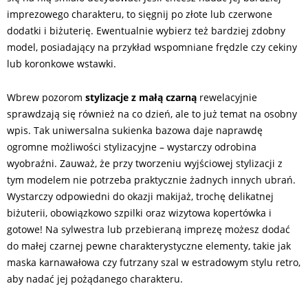
imprezowego charakteru, to sięgnij po złote lub czerwone
dodatki i biżuterię. Ewentualnie wybierz też bardziej zdobny
model, posiadający na przykład wspomniane frędzle czy cekiny
lub koronkowe wstawki.
Wbrew pozorom
stylizacje z małą czarną
rewelacyjnie
sprawdzają się również na co dzień, ale to już temat na osobny
wpis. Tak uniwersalna sukienka bazowa daje naprawdę
ogromne możliwości stylizacyjne – wystarczy odrobina
wyobraźni. Zauważ, że przy tworzeniu wyjściowej stylizacji z
tym modelem nie potrzeba praktycznie żadnych innych ubrań.
Wystarczy odpowiedni do okazji makijaż, trochę delikatnej
biżuterii, obowiązkowo szpilki oraz wizytowa kopertówka i
gotowe! Na sylwestra lub przebieraną imprezę możesz dodać
do małej czarnej pewne charakterystyczne elementy, takie jak
maska karnawałowa czy futrzany szal w estradowym stylu retro,
aby nadać jej pożądanego charakteru.