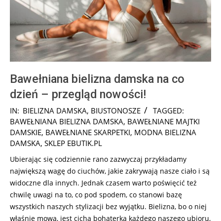
Bawełniana bielizna damska na co
dzień – przegląd nowości!
2026-
IN:
BIELIZNA DAMSKA
,
BIUSTONOSZE
TAGGED:
07-
BAWEŁNIANA BIELIZNA DAMSKA
,
BAWEŁNIANE MAJTKI
28
DAMSKIE
,
BAWEŁNIANE SKARPETKI
,
MODNA BIELIZNA
DAMSKA
,
SKLEP EBUTIK.PL
Ubierając się codziennie rano zazwyczaj przykładamy
największą wagę do ciuchów, jakie zakrywają nasze ciało i są
widoczne dla innych. Jednak czasem warto poświęcić też
chwilę uwagi na to, co pod spodem, co stanowi bazę
wszystkich naszych stylizacji bez wyjątku. Bielizna, bo o niej
właśnie mowa, jest cichą bohaterką każdego naszego ubioru,