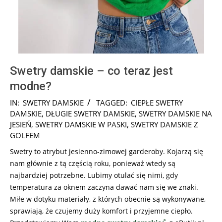
Swetry damskie – co teraz jest
modne?
2026-
IN:
SWETRY DAMSKIE
TAGGED:
CIEPŁE SWETRY
07-
DAMSKIE
,
DŁUGIE SWETRY DAMSKIE
,
SWETRY DAMSKIE NA
30
JESIEŃ
,
SWETRY DAMSKIE W PASKI
,
SWETRY DAMSKIE Z
GOLFEM
Swetry to atrybut jesienno-zimowej garderoby. Kojarzą się
nam głównie z tą częścią roku, ponieważ wtedy są
najbardziej potrzebne. Lubimy otulać się nimi, gdy
temperatura za oknem zaczyna dawać nam się we znaki.
Miłe w dotyku materiały, z których obecnie są wykonywane,
sprawiają, że czujemy duży komfort i przyjemne ciepło.