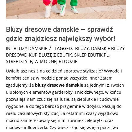
Bluzy dresowe damskie – sprawdź
gdzie znajdziesz największy wybór!
2026-
IN:
BLUZY DAMSKIE
TAGGED:
BLUZY
,
DAMSKIE BLUZY
07-
DRESOWE
,
KUP BLUZĘ Z EBUTIK
,
SKLEP EBUTIK.PL
,
30
STREETSTYLE
,
W MODNEJ BLOOZIE
Uwielbiasz nosić na co dzień sportowe stylizacje? Wygodę i
komfort cenisz w modzie ponad wszystko inne? Zatem
zgadujemy, że
bluzy dresowe damskie
są jednymi z Twoich
ulubionych elementów garderoby! I nic dziwnego, w końcu
pozwalają nam czuć się na luzie, są cieplutkie i cudownie
wygodne, a do tego bardzo przyjemne w dotyku. Pasują do
wielu casualowych stylizacji, a ostatnimi czasy wyjątkowo
mocno zainteresowały się nimi również celebrytki oraz
modowe influencerki. Czy wiesz skąd się wzięła poczciwa