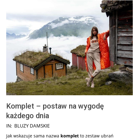
Komplet – postaw na wygodę
każdego dnia
2026-
IN:
BLUZY DAMSKIE
07-
Jak wskazuje sama nazwa
komplet
to zestaw ubrań
29