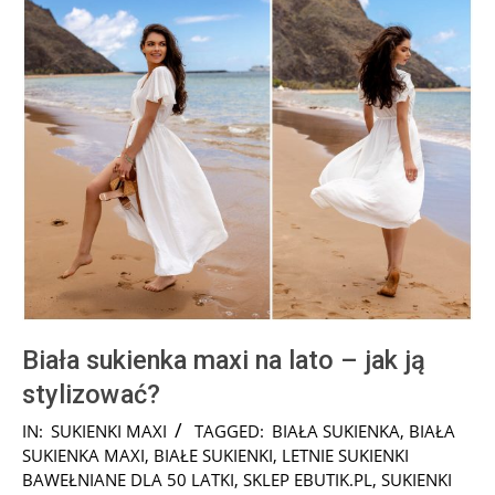
Biała sukienka maxi na lato – jak ją
stylizować?
2026-
IN:
SUKIENKI MAXI
TAGGED:
BIAŁA SUKIENKA
,
BIAŁA
07-
SUKIENKA MAXI
,
BIAŁE SUKIENKI
,
LETNIE SUKIENKI
27
BAWEŁNIANE DLA 50 LATKI
,
SKLEP EBUTIK.PL
,
SUKIENKI