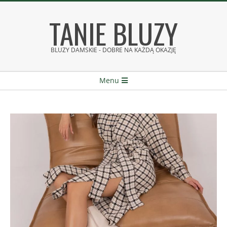
Skip
TANIE BLUZY
to
content
BLUZY DAMSKIE - DOBRE NA KAŻDĄ OKAZJĘ
Secondary
Menu
Navigation
Menu