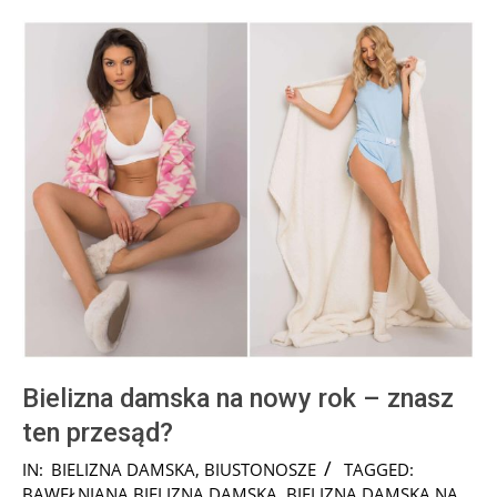
Bielizna damska na nowy rok – znasz
ten przesąd?
2026-
IN:
BIELIZNA DAMSKA
,
BIUSTONOSZE
TAGGED:
07-
BAWEŁNIANA BIELIZNA DAMSKA
,
BIELIZNA DAMSKA NA