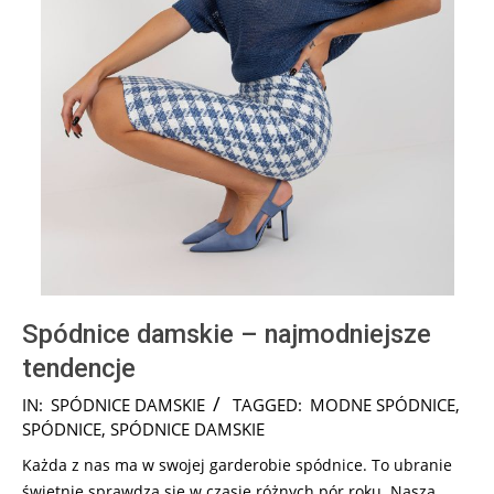
Spódnice damskie – najmodniejsze
tendencje
2026-
IN:
SPÓDNICE DAMSKIE
TAGGED:
MODNE SPÓDNICE
,
07-
SPÓDNICE
,
SPÓDNICE DAMSKIE
31
Każda z nas ma w swojej garderobie spódnice. To ubranie
świetnie sprawdza się w czasie różnych pór roku. Nasza