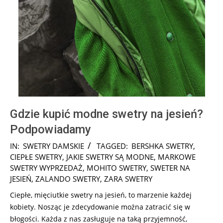
Gdzie kupić modne swetry na jesień?
Podpowiadamy
2026-
IN:
SWETRY DAMSKIE
TAGGED:
BERSHKA SWETRY
,
07-
CIEPŁE SWETRY
,
JAKIE SWETRY SĄ MODNE
,
MARKOWE
30
SWETRY WYPRZEDAŻ
,
MOHITO SWETRY
,
SWETER NA
JESIEŃ
,
ZALANDO SWETRY
,
ZARA SWETRY
Ciepłe, mięciutkie swetry na jesień, to marzenie każdej
kobiety. Nosząc je zdecydowanie można zatracić się w
błogości. Każda z nas zasługuje na taką przyjemność,