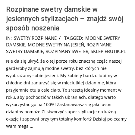
Rozpinane swetry damskie w
jesiennych stylizacjach – znajdź swój
sposób noszenia
2026-
IN:
SWETRY ROZPINANE
TAGGED:
MODNE SWETRY
07-
DAMSKIE
,
MODNE SWETRY NA JESIEŃ
,
ROZPINANE
28
SWETRY DAMSKIE
,
ROZPINANY SWETER
,
SKLEP EBUTIK.PL
Nie da się ukryć, że o tej porze roku znaczną część naszej
garderoby zajmują modne swetry, bez których nie
wyobrażamy sobie jesieni. My kobiety bardzo lubimy w
chłodne dni zanurzyć się w mięciutkiej dzianinie, która
przyjemnie otula całe ciało. To zresztą idealny moment w
roku, aby pochodzić w takich ubraniach, dlatego warto
wykorzystać go na 100%! Zastanawiasz się jaki fason
dzianiny pomoże Ci stworzyć super stylizacje na każdą
okazję i zapewni przy tym totalny komfort? Dzisiaj polecamy
Wam mega …