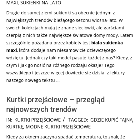
MAXI
,
SUKIENKI NA LATO
Długie do samej ziemi sukienki są obecnie jednym z
największych trendów bieżącego sezonu wiosna-lato. W
swoich kolekcjach mają je znane sieciówki, ale garściami
czerpią z nich także największe światowe domy mody. Latem
szczególnie pożądana przez kobiety jest
biała sukienka
maxi
, która dodaje nam niesamowicie dziewczęcego
wdzięku. Jednak czy taki model pasuje każdej z nas? Kiedy, z
czym i jak go nosić na różnego rodzaju okazje? Tego
wszystkiego i jeszcze więcej dowiecie się dzisiaj z lektury
naszego nowego tekstu …
Kurtki przejściowe – przegląd
najnowszych trendów
2026-
IN:
KURTKI PRZEJŚCIOWE
TAGGED:
GDZIE KUPIĆ FAJNĄ
07-
KURTKĘ
,
MODNE KURTKI PRZEJŚCIOWE
27
Kiedy za oknem zaczyna spadać temperatura, to znak, że