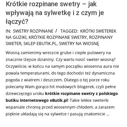
Krótkie rozpinane swetry – jak
wpływają na sylwetkę i z czym je
łączyć?
2026-
IN:
SWETRY ROZPINANE
TAGGED:
KRÓTKI SWETEREK
07-
NA GUZIKI
,
KRÓTKIE ROZPINANE SWETRY
,
ROZPINANY
30
SWETER
,
SKLEP EBUTIK.PL
,
SWETRY NA WIOSNĘ
Wiosną zamienimy wreszcie grube i ciepłe pulowery na
znacznie lżejsze dzianiny. Czy warto nosić sweter wiosną?
Oczywiście, w końcu na samym początku wiosenna aura nie
powala temperaturami, do tego dochodzi też dynamiczna
pogoda z wiatrem i deszczem. Dlatego o tej porze roku
polecamy Wam gorąco hit modowych blogerek, czyli pełne
dziewczęcego uroku
krótkie rozpinane swetry z polskiego
butiku internetowego eButik.pl
! Takie lekkie sweterki
wspaniale chronią przed wiosennym chłodem, a zarazem
pięknie układają się na sylwetce i pasują znakomicie …