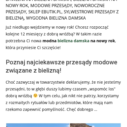
28
NOWY ROK
,
MODOWE PRZESĄDY
,
NOWOROCZNE
PRZESĄDY
,
SKLEP EBUTIK.PL
,
SYLWESTROWE PRZESĄDY Z
BIELIZNĄ
,
WYGODNA BIELIZNA DAMSKA
Już niedługo wejdziemy w nowy rok! Chcesz rozpocząć
kolejne 12 miesięcy z dobrą wróżbą? W takim razie
potrzebna Ci nowa
modna
bielizna damska
na nowy rok
,
która przyniesie Ci szczęście!
Poznaj najciekawsze przesądy modowe
związane z bielizną!
Choć zazwyczaj w towarzystwie deklarujemy, że nie jesteśmy
przesądni, to w głębi duszy lubimy czasem „wspomóc los”
dobrą wróżbą
W tym celu, jak nikt nie patrzy, korzystamy
z rozmaitych rytuałów lub przedmiotów, które mają nam
rzekomo zapewnić pomyślność. Chęć dobrego …