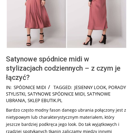
Satynowe spódnice midi w
stylizacjach codziennych – z czym je
łączyć?
2026-
IN:
SPÓDNICE MIDI
TAGGED:
JESIENNY LOOK
,
PORADY
07-
STYLISTKI
,
SATYNOWE SPÓDNICE MIDI
,
SATYNOWE
31
UBRANIA
,
SKLEP EBUTIK.PL
Bardzo często modny fason danego ubrania połączony jest z
nietypowym lub charakterystycznym materiałem, który
jeszcze bardziej podkręca jego look. Do tak wyjątkowych i
rzadziej spotykanych tkanin zaliczamy między innymi