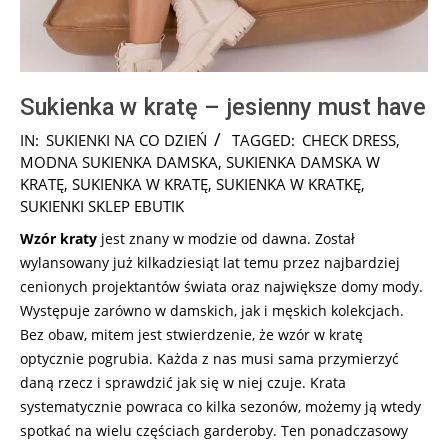
Sukienka w kratę – jesienny must have
2026-
IN:
SUKIENKI NA CO DZIEŃ
TAGGED:
CHECK DRESS
,
08-
MODNA SUKIENKA DAMSKA
,
SUKIENKA DAMSKA W
02
KRATĘ
,
SUKIENKA W KRATĘ
,
SUKIENKA W KRATKĘ
,
SUKIENKI SKLEP EBUTIK
Wzór kraty
jest znany w modzie od dawna. Został
wylansowany już kilkadziesiąt lat temu przez najbardziej
cenionych projektantów świata oraz największe domy mody.
Występuje zarówno w damskich, jak i męskich kolekcjach.
Bez obaw, mitem jest stwierdzenie, że wzór w kratę
optycznie pogrubia. Każda z nas musi sama przymierzyć
daną rzecz i sprawdzić jak się w niej czuje. Krata
systematycznie powraca co kilka sezonów, możemy ją wtedy
spotkać na wielu częściach garderoby. Ten ponadczasowy