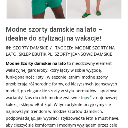
Modne szorty damskie na lato –
idealne do stylizacji na wakacje!
2026-
IN:
SZORTY DAMSKIE
TAGGED:
MODNE SZORTY NA
07-
LATO
,
SKLEP EBUTIK.PL
,
SZORTY JEANSOWE DAMSKIE
31
Modne Szorty damskie na lato
to nieodzowny element
wakacyjnej garderoby, który łączy w sobie wygodę,
funkcjonalność
i
styl. W sezonie letnim, modne szorty
przybierają różnorodne formy, od klasycznych jeansowych
modeli, po eleganckie szorty w stylu bermudów i sportowe
warianty! Noś do nich modne zwiewne
topy
z najnowszej
kolekcji sklepu eButik.pl. W tym artykule przyjrzymy się
najnowszym trendom w modzie szortów damskich,
podpowiadając, jak wybrać i stylizować te letnie must-have,
aby cieszyć się komfortem i modnym wyglądem przez całe