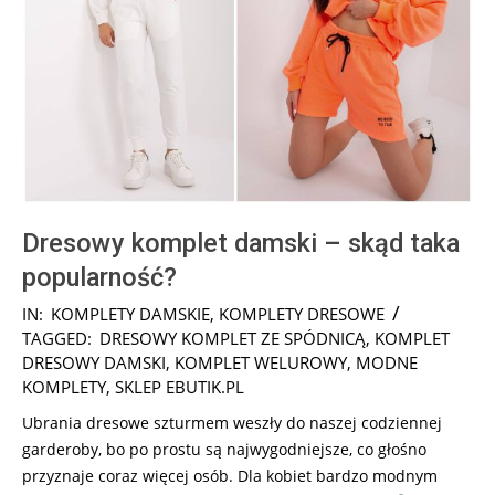
Dresowy komplet damski – skąd taka
popularność?
2026-
IN:
KOMPLETY DAMSKIE
,
KOMPLETY DRESOWE
07-
TAGGED:
DRESOWY KOMPLET ZE SPÓDNICĄ
,
KOMPLET
29
DRESOWY DAMSKI
,
KOMPLET WELUROWY
,
MODNE
KOMPLETY
,
SKLEP EBUTIK.PL
Ubrania dresowe szturmem weszły do naszej codziennej
garderoby, bo po prostu są najwygodniejsze, co głośno
przyznaje coraz więcej osób. Dla kobiet bardzo modnym