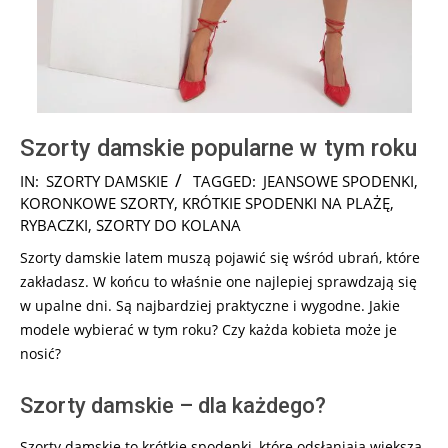
Szorty damskie popularne w tym roku
2026-
IN:
SZORTY DAMSKIE
TAGGED:
JEANSOWE SPODENKI
,
07-
KORONKOWE SZORTY
,
KRÓTKIE SPODENKI NA PLAŻĘ
,
31
RYBACZKI
,
SZORTY DO KOLANA
Szorty damskie latem muszą pojawić się wśród ubrań, które
zakładasz. W końcu to właśnie one najlepiej sprawdzają się
w upalne dni. Są najbardziej praktyczne i wygodne. Jakie
modele wybierać w tym roku? Czy każda kobieta może je
nosić?
Szorty damskie – dla każdego?
Szorty damskie to krótkie spodenki, które odsłaniają większą