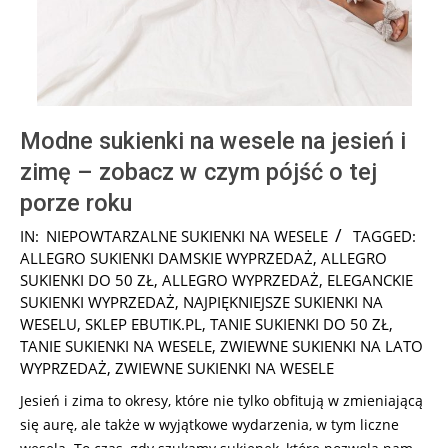
Modne sukienki na wesele na jesień i
zimę – zobacz w czym pójść o tej
porze roku
2026-
IN:
NIEPOWTARZALNE SUKIENKI NA WESELE
TAGGED:
08-
ALLEGRO SUKIENKI DAMSKIE WYPRZEDAŻ
,
ALLEGRO
02
SUKIENKI DO 50 ZŁ
,
ALLEGRO WYPRZEDAŻ
,
ELEGANCKIE
SUKIENKI WYPRZEDAŻ
,
NAJPIĘKNIEJSZE SUKIENKI NA
WESELU
,
SKLEP EBUTIK.PL
,
TANIE SUKIENKI DO 50 ZŁ
,
TANIE SUKIENKI NA WESELE
,
ZWIEWNE SUKIENKI NA LATO
WYPRZEDAŻ
,
ZWIEWNE SUKIENKI NA WESELE
Jesień i zima to okresy, które nie tylko obfitują w zmieniającą
się aurę, ale także w wyjątkowe wydarzenia, w tym liczne