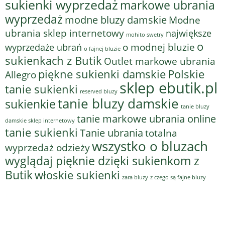
sukienki wyprzedaż
markowe ubrania
wyprzedaż
modne bluzy damskie
Modne
ubrania sklep internetowy
największe
mohito swetry
o
o modnej bluzie
wyprzedaże ubrań
o fajnej bluzie
sukienkach z Butik
Outlet markowe ubrania
piękne sukienki damskie
Polskie
Allegro
sklep ebutik.pl
tanie sukienki
reserved bluzy
tanie bluzy damskie
sukienkie
tanie bluzy
tanie markowe ubrania online
damskie sklep internetowy
tanie sukienki
Tanie ubrania
totalna
wszystko o bluzach
wyprzedaż odzieży
wyglądaj pięknie dzięki sukienkom z
Butik
włoskie sukienki
z czego są fajne bluzy
zara bluzy