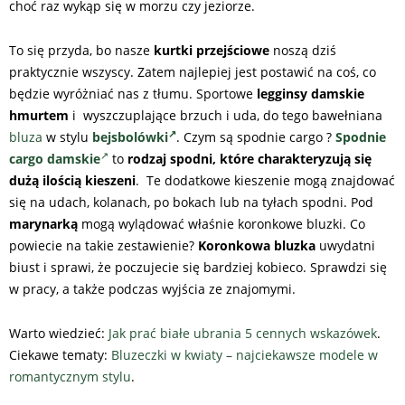
choć raz wykąp się w morzu czy jeziorze.
To się przyda, bo nasze
kurtki przejściowe
noszą dziś
praktycznie wszyscy. Zatem najlepiej jest postawić na coś, co
będzie wyróżniać nas z tłumu. Sportowe
legginsy damskie
hmurtem
i wyszczuplające brzuch i uda, do tego bawełniana
bluza
w stylu
bejsbolówki
. Czym są spodnie cargo ?
Spodnie
cargo damskie
to
rodzaj spodni, które charakteryzują się
dużą ilością kieszeni
. Te dodatkowe kieszenie mogą znajdować
się na udach, kolanach, po bokach lub na tyłach spodni. Pod
marynarką
mogą wylądować właśnie koronkowe bluzki. Co
powiecie na takie zestawienie?
Koronkowa bluzka
uwydatni
biust i sprawi, że poczujecie się bardziej kobieco. Sprawdzi się
w pracy, a także podczas wyjścia ze znajomymi.
Warto wiedzieć:
Jak prać białe ubrania 5 cennych wskazówek
.
Ciekawe tematy:
Bluzeczki w kwiaty – najciekawsze modele w
romantycznym stylu
.