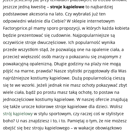
jeszcze jedną kwestię –
stroje kąpielowe
to najbardziej
podstawowe akcesoria na lato. Czy wybrałaś już ten
odpowiedni właśnie dla Ciebie? W sklepie internetowym
Factoryprice.pl mamy sporo propozycji, w których każda kobieta
będzie prezentować się cudownie. Najpopularniejsze są
oczywiście stroje dwuczęściowe. Ich popularność wynika
przede wszystkim stąd, że pozwalają one na opalenie ciała, a
przecież większość osób marzy o pokazaniu się znajomym z
powakacyjną opalenizną. Długie godziny na plaży nie mogą
pójść na marne, prawda? Nasze stylistki przygotowały dla Was
najróżniejsze kostiumy kąpielowe. Dużą popularnością cieszą
się te we wzorki. Jeżeli jednak nie masz ochoty pokazywać zbyt
wiele ciała, bądź po prostu masz taką ochotę, to postaw na
jednoczęściowe kostiumy kąpielowe. W naszej ofercie znajdują
się także urocze kolorowe stroje kąpielowe dla dzieci. Wolisz
strój kąpielowy
w stylu sportowym, czy raczej coś w stylistyce
boho? U nas znajdziesz i to, i to. Pamiętaj o tym, że nie możesz
obejść się bez stroju kąpielowego – w wakacje obowiązkowo