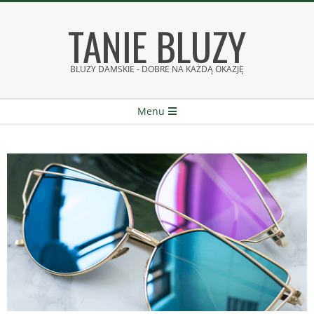
Skip
TANIE BLUZY
to
content
BLUZY DAMSKIE - DOBRE NA KAŻDĄ OKAZJĘ
Secondary
Menu
Navigation
Menu