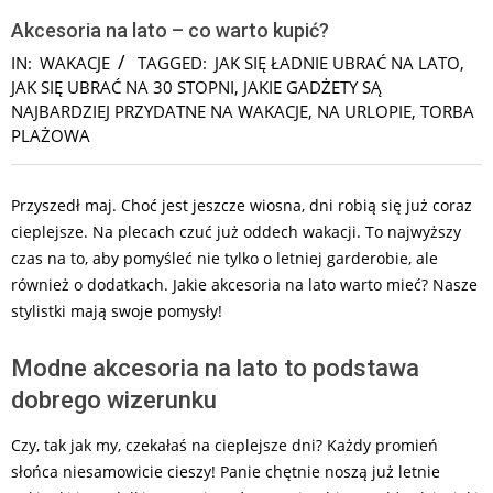
Akcesoria na lato – co warto kupić?
IN:
WAKACJE
TAGGED:
JAK SIĘ ŁADNIE UBRAĆ NA LATO
,
JAK SIĘ UBRAĆ NA 30 STOPNI
,
JAKIE GADŻETY SĄ
NAJBARDZIEJ PRZYDATNE NA WAKACJE
,
NA URLOPIE
,
TORBA
PLAŻOWA
Przyszedł maj. Choć jest jeszcze wiosna, dni robią się już coraz
cieplejsze. Na plecach czuć już oddech wakacji. To najwyższy
czas na to, aby pomyśleć nie tylko o letniej garderobie, ale
również o dodatkach. Jakie akcesoria na lato warto mieć? Nasze
stylistki mają swoje pomysły!
Modne akcesoria na lato to podstawa
dobrego wizerunku
Czy, tak jak my, czekałaś na cieplejsze dni? Każdy promień
słońca niesamowicie cieszy! Panie chętnie noszą już letnie