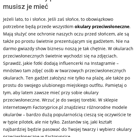
musisz je mieć
Jeżeli lato, to i słońce. Jeśli zaś słońce, to obowiązkowo
potrzebne będą przede wszystkim
okulary przeciwsłoneczne
.
Mają służyć one ochronie naszych oczu przed słońcem, ale są
także po prostu świetnie prezentującym się gadżetem. Nie na
darmo gwiazdy show biznesu noszą je tak chętnie. W okularach
przeciwsłonecznych świetnie wychodzi się na zdjęciach.
Sprawdź, jakie fotki dodają influencerki na Instagramie –
mnóstwo tam zdjęć osób w twarzowych przeciwsłonecznych
okularach. Ten gadżet założysz nie tylko na plażę, ale także po
prostu do swojego ulubionego miejskiego outfitu. Pamiętaj o
tym, aby latem zawsze mieć przy sobie okulary
przeciwsłoneczne. Wrzuć je do swojej torebki. W sklepie
internetowym Factoryprice.pl znajdziesz różnorodne modele
okularów – bardzo dużą popularnością cieszą się oczywiście te
w typie pilotek, ale nie tylko. Zastanów się, jaki kształt
najbardziej będzie pasować do Twojej twarzy i wybierz okulary
przeciwsłoneczne w Factoryprice.