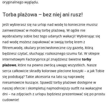
oryginalnego wyglądu.
Torba plażowa – bez niej ani rusz!
Jeśli wybierasz się na urlop nad wodę to koniecznie musisz
zainwestować w modną torbę plażową. W ogóle nie
wyobrażamy sobie bez tego udanych wakacji! Wybierając się
nad wodę możesz zapakować w swoją torbę krem z
filtrem,wodę, okulary przeciwsłoneczne czy gazetę, którą
będziesz czytać, słuchając rozkosznego szumu fal. W sklepie
internetowym Factoryprice.pl znajdziesz świetne
torby
plażowe
, które na pewno zwrócą uwagę wszystkich. Nasze
serca całkowicie skradły kolorowe plecione koszyki – a jak Tobie
się podobają? Takie akcesoria na lato są naprawdę
niesamowicie kuszące. Spawdź torby plażowe dostępne w
naszej ofercie i skompletuj najmodniejszy outfit na wakacyjne
dni – na zdjęciach z urlopu będziesz prezentować się po prostu
cudownie!