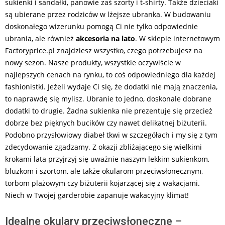
sukienki i sandałki, panowie zaś szorty i t-shirty. Także dzieciaki
są ubierane przez rodziców w lżejsze ubranka. W budowaniu
doskonałego wizerunku pomogą Ci nie tylko odpowiednie
ubrania, ale również
akcesoria na lato
. W sklepie internetowym
Factoryprice.pl znajdziesz wszystko, czego potrzebujesz na
nowy sezon. Nasze produkty, wszystkie oczywiście w
najlepszych cenach na rynku, to coś odpowiedniego dla każdej
fashionistki. Jeżeli wydaje Ci się, że dodatki nie mają znaczenia,
to naprawdę się mylisz. Ubranie to jedno, doskonale dobrane
dodatki to drugie. Żadna sukienka nie prezentuje się przecież
dobrze bez pięknych bucików czy nawet delikatnej biżuterii.
Podobno przysłowiowy diabeł tkwi w szczegółach i my się z tym
zdecydowanie zgadzamy. Z okazji zbliżającego się wielkimi
krokami lata przyjrzyj się uważnie naszym lekkim sukienkom,
bluzkom i szortom, ale także okularom przeciwsłonecznym,
torbom plażowym czy biżuterii kojarzącej się z wakacjami.
Niech w Twojej garderobie zapanuje wakacyjny klimat!
Idealne okulary przeciwsłoneczne –