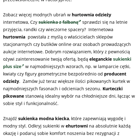
Zobacz więcej modnych ubrań w
hurtownia odzieży
internetowa, Czy
sukienka z falbaną
sprawdzi się na letnie
przyjęcia, randki czy wieczorne spacery? Internetowa
hurtownia
powstała z myślą o właścicielach sklepów
stacjonarnych czy butików online oraz osobach prowadzących
aukcje internetowe. Dobrym rozwiązaniem, który z pewnością
ożywi zainteresowanie twoją ofertą, będą
eleganckie
sukienki
plus size
w najmodniejszych wzorach, np. w lamparcie cętki,
kwiaty czy figury geometryczne bezpośrednio od
producent
odzieży
. Zamów już teraz większe ilości pikowanych kurtek w
najmodniejszych fasonach i odcieniach sezonu.
Kurteczki
pikowane
stanowią idealny wybór na chłodniejsze dni, łącząc w
sobie styl i funkcjonalność.
Znajdź
sukienka modna kiecka
, które zapewniają wygodę i
modny styl. Odkryj sukienki w
ehurtowni
na absolutnie każdą
okazję i podaruj sobie komfort noszenia bez rezygnacji z