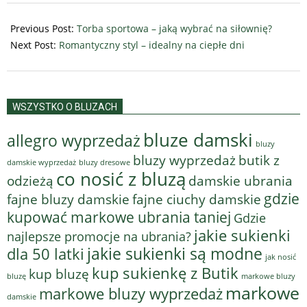
2025-
07-
Previous Post:
Torba sportowa – jaką wybrać na siłownię?
23
Next Post:
Romantyczny styl – idealny na ciepłe dni
WSZYSTKO O BLUZACH
bluze damski
allegro wyprzedaż
bluzy
bluzy wyprzedaż
butik z
bluzy dresowe
damskie wyprzedaż
co nosić z bluzą
odzieżą
damskie ubrania
gdzie
fajne bluzy damskie
fajne ciuchy damskie
kupować markowe ubrania taniej
Gdzie
jakie sukienki
najlepsze promocje na ubrania?
jakie sukienki są modne
dla 50 latki
jak nosić
kup sukienkę z Butik
kup bluzę
bluzę
markowe bluzy
markowe
markowe bluzy wyprzedaż
damskie