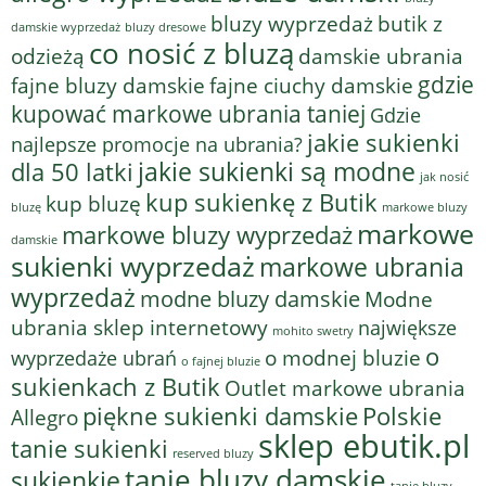
bluzy wyprzedaż
butik z
bluzy dresowe
damskie wyprzedaż
co nosić z bluzą
odzieżą
damskie ubrania
gdzie
fajne bluzy damskie
fajne ciuchy damskie
kupować markowe ubrania taniej
Gdzie
jakie sukienki
najlepsze promocje na ubrania?
jakie sukienki są modne
dla 50 latki
jak nosić
kup sukienkę z Butik
kup bluzę
bluzę
markowe bluzy
markowe
markowe bluzy wyprzedaż
damskie
sukienki wyprzedaż
markowe ubrania
wyprzedaż
modne bluzy damskie
Modne
ubrania sklep internetowy
największe
mohito swetry
o
o modnej bluzie
wyprzedaże ubrań
o fajnej bluzie
sukienkach z Butik
Outlet markowe ubrania
piękne sukienki damskie
Polskie
Allegro
sklep ebutik.pl
tanie sukienki
reserved bluzy
tanie bluzy damskie
sukienkie