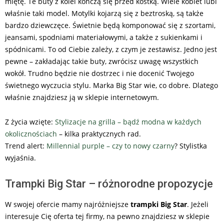
miętę. Te buty z kolei kończą się przed kostką. Wiele kobiet lubi
właśnie taki model. Motylki kojarzą się z beztroską, są także
bardzo dziewczęce. Świetnie będą komponować się z szortami,
jeansami, spodniami materiałowymi, a także z sukienkami i
spódnicami. To od Ciebie zależy, z czym je zestawisz. Jedno jest
pewne – zakładając takie buty, zwrócisz uwagę wszystkich
wokół. Trudno będzie nie dostrzec i nie docenić Twojego
świetnego wyczucia stylu. Marka Big Star wie, co dobre. Dlatego
właśnie znajdziesz ją w sklepie internetowym.
Z życia wzięte:
Stylizacje na grilla – bądź modna w każdych
okolicznościach
– kilka praktycznych rad.
Trend alert:
Millennial purple – czy to nowy czarny
? Stylistka
wyjaśnia.
Trampki Big Star – różnorodne propozycje
W swojej ofercie mamy najróżniejsze
trampki Big Star
. Jeżeli
interesuje Cię oferta tej firmy, na pewno znajdziesz w sklepie