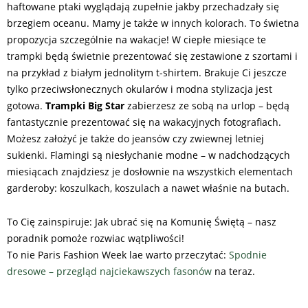
haftowane ptaki wyglądają zupełnie jakby przechadzały się
brzegiem oceanu. Mamy je także w innych kolorach. To świetna
propozycja szczególnie na wakacje! W ciepłe miesiące te
trampki będą świetnie prezentować się zestawione z szortami i
na przykład z białym jednolitym t-shirtem. Brakuje Ci jeszcze
tylko przeciwsłonecznych okularów i modna stylizacja jest
gotowa.
Trampki Big Star
zabierzesz ze sobą na urlop – będą
fantastycznie prezentować się na wakacyjnych fotografiach.
Możesz założyć je także do jeansów czy zwiewnej letniej
sukienki. Flamingi są niesłychanie modne – w nadchodzących
miesiącach znajdziesz je dosłownie na wszystkich elementach
garderoby: koszulkach, koszulach a nawet właśnie na butach.
To Cię zainspiruje: Jak ubrać się na Komunię Świętą – nasz
poradnik pomoże rozwiac wątpliwości!
To nie Paris Fashion Week lae warto przeczytać:
Spodnie
dresowe – przegląd najciekawszych fasonów
na teraz.