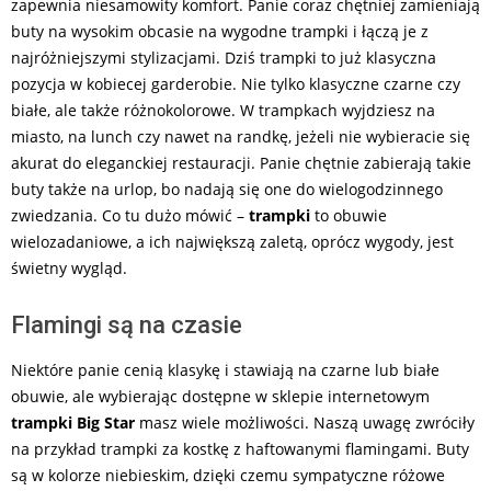
zapewnia niesamowity komfort. Panie coraz chętniej zamieniają
buty na wysokim obcasie na wygodne trampki i łączą je z
najróżniejszymi stylizacjami. Dziś trampki to już klasyczna
pozycja w kobiecej garderobie. Nie tylko klasyczne czarne czy
białe, ale także różnokolorowe. W trampkach wyjdziesz na
miasto, na lunch czy nawet na randkę, jeżeli nie wybieracie się
akurat do eleganckiej restauracji. Panie chętnie zabierają takie
buty także na urlop, bo nadają się one do wielogodzinnego
zwiedzania. Co tu dużo mówić –
trampki
to obuwie
wielozadaniowe, a ich największą zaletą, oprócz wygody, jest
świetny wygląd.
Flamingi są na czasie
Niektóre panie cenią klasykę i stawiają na czarne lub białe
obuwie, ale wybierając dostępne w sklepie internetowym
trampki Big Star
masz wiele możliwości. Naszą uwagę zwróciły
na przykład trampki za kostkę z haftowanymi flamingami. Buty
są w kolorze niebieskim, dzięki czemu sympatyczne różowe