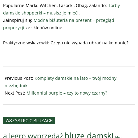
Popularne Marki: Witchen, Lasocki, Obag, Zalando:
Torby
damskie shopperki – musisz je mieć!
.
Zainspiruj się:
Modna biżuteria na prezent – przegląd
propozycji
ze sklepów online.
Praktyczne wskazówki: Czego nie wypada ubrać na komunię?
2025-
07-
Previous Post:
Komplety damskie na lato – twój modny
22
niezbędnik
Next Post:
Millennial purple – czy to nowy czarny?
WSZYSTKO O BLUZACH
bluze damski
allegro wyprzedaż
bluzy