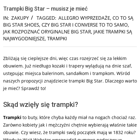
Trampki Big Star – musisz je mieć
IN:
ZAKUPY
TAGGED:
ALLEGRO WYPRZEDAŻE
,
CO TO SĄ
BIG STAR SHOES
,
CZY BIG STAR I CONVERSE TO TO SAMO
,
JAK ROZPOZNAĆ ORYGINALNE BIG STAR
,
JAKIE TRAMPKI SĄ
NAJWYGODNIEJSZE
,
TRAMPKI
Zbliżają się cieplejsze dni, więc czas rozejrzeć się za lekkim
obuwiem. Już niedługo kozaki i trapery wylądują na dnie szaf,
ustępując miejsca balerinom, sandałkom i trampkom. Wśród
naszych propozycji znajdziecie trampki Big Star. Dlaczego warto
je mieć? Sprawdź to!
Skąd wzięły się trampki?
Trampki
to buty, które chyba każdy miał na nogach chociaż raz.
Zarówno kobiety jak i mężczyźni chętnie wybierają właśnie takie
obuwie. Czy wiesz, że trampki swój początek mają w 1832 roku?
Wtedy to Wait Webster wprowadził gumowe podeszwy w