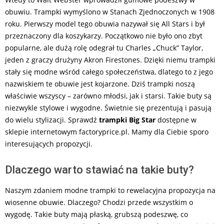
obuwiu. Trampki wymyślono w Stanach Zjednoczonych w 1908
roku. Pierwszy model tego obuwia nazywał się All Stars i był
przeznaczony dla koszykarzy. Początkowo nie było ono zbyt
popularne, ale dużą rolę odegrał tu Charles „Chuck” Taylor,
jeden z graczy drużyny Akron Firestones. Dzięki niemu trampki
stały się modne wśród całego społeczeństwa, dlatego to z jego
nazwiskiem te obuwie jest kojarzone. Dziś trampki noszą
właściwie wszyscy – zarówno młodsi, jak i starsi. Takie buty są
niezwykle stylowe i wygodne. Świetnie się prezentują i pasują
do wielu stylizacji. Sprawdź
trampki Big Star
dostępne w
sklepie internetowym factoryprice.pl. Mamy dla Ciebie sporo
interesujących propozycji.
Dlaczego warto stawiać na takie buty?
Naszym zdaniem modne trampki to rewelacyjna propozycja na
wiosenne obuwie. Dlaczego? Chodzi przede wszystkim o
wygodę. Takie buty mają płaską, grubszą podeszwę, co