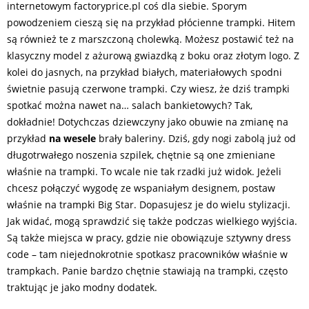
internetowym factoryprice.pl coś dla siebie. Sporym
powodzeniem cieszą się na przykład płócienne trampki. Hitem
są również te z marszczoną cholewką. Możesz postawić też na
klasyczny model z ażurową gwiazdką z boku oraz złotym logo. Z
kolei do jasnych, na przykład białych, materiałowych spodni
świetnie pasują czerwone trampki. Czy wiesz, że dziś trampki
spotkać można nawet na… salach bankietowych? Tak,
dokładnie! Dotychczas dziewczyny jako obuwie na zmianę na
przykład
na wesele
brały baleriny. Dziś, gdy nogi zabolą już od
długotrwałego noszenia szpilek, chętnie są one zmieniane
właśnie na trampki. To wcale nie tak rzadki już widok. Jeżeli
chcesz połączyć wygodę ze wspaniałym designem, postaw
właśnie na trampki Big Star. Dopasujesz je do wielu stylizacji.
Jak widać, mogą sprawdzić się także podczas wielkiego wyjścia.
Są także miejsca w pracy, gdzie nie obowiązuje sztywny dress
code – tam niejednokrotnie spotkasz pracowników właśnie w
trampkach. Panie bardzo chętnie stawiają na trampki, często
traktując je jako modny dodatek.