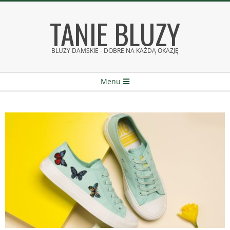
Skip
TANIE BLUZY
to
content
BLUZY DAMSKIE - DOBRE NA KAŻDĄ OKAZJĘ
Secondary
Menu
Navigation
Menu