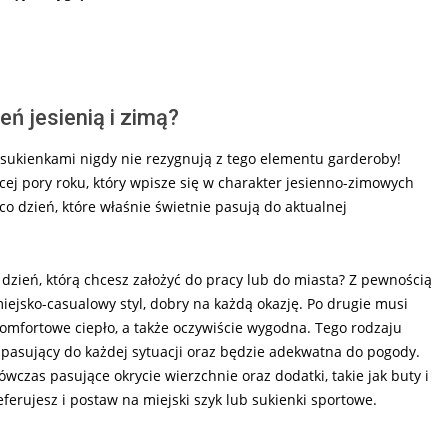
eń jesienią i zimą?
z sukienkami nigdy nie rezygnują z tego elementu garderoby!
ej pory roku, który wpisze się w charakter jesienno-zimowych
o dzień, które właśnie świetnie pasują do aktualnej
zień, którą chcesz założyć do pracy lub do miasta? Z pewnością
ejsko-casualowy styl, dobry na każdą okazję. Po drugie musi
komfortowe ciepło, a także oczywiście wygodna. Tego rodzaju
 pasujący do każdej sytuacji oraz będzie adekwatna do pogody.
wczas pasujące okrycie wierzchnie oraz dodatki, takie jak buty i
eferujesz i postaw na miejski szyk lub sukienki sportowe.