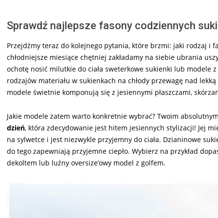
Sprawdź najlepsze fasony codziennych suki
Przejdźmy teraz do kolejnego pytania, które brzmi: jaki rodzaj i 
chłodniejsze miesiące chętniej zakładamy na siebie ubrania uszy
ochotę nosić milutkie do ciała sweterkowe sukienki lub modele 
rodzajów materiału w sukienkach na chłody przewagę nad lekką 
modele świetnie komponują się z jesiennymi płaszczami, skórza
Jakie modele zatem warto konkretnie wybrać? Twoim absolutny
dzień
, która zdecydowanie jest hitem jesiennych stylizacji! Jej mi
na sylwetce i jest niezwykle przyjemny do ciała. Dzianinowe sukie
do tego zapewniają przyjemne ciepło. Wybierz na przykład dopa
dekoltem lub luźny oversize’owy model z golfem.