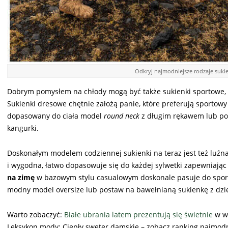
Odkryj najmodniejsze rodzaje sukie
Dobrym pomysłem na chłody mogą być także sukienki sportowe, 
Sukienki dresowe chętnie założą panie, które preferują sportowy 
dopasowany do ciała model
round neck
z długim rękawem lub pos
kangurki.
Doskonałym modelem codziennej sukienki na teraz jest też luźn
i wygodna, łatwo dopasowuje się do każdej sylwetki zapewniają
na zimę
w bazowym stylu casualowym doskonale pasuje do spo
modny model oversize lub postaw na bawełnianą sukienkę z d
Warto zobaczyć:
Białe ubrania latem prezentują się świetnie
w wi
Leksykon mody: Ciepły sweter damskie – zobacz ranking najmod