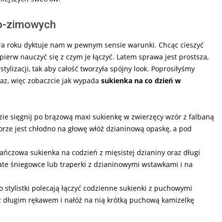
no-zimowych
ora roku dyktuje nam w pewnym sensie warunki. Chcąc cieszyć
ierw nauczyć się z czym je łączyć. Latem sprawa jest prostsza,
ylizacji, tak aby całość tworzyła spójny look. Poprosiłyśmy
raz, więc zobaczcie jak wypada
sukienka na co dzień w
ie sięgnij po brązową maxi sukienkę w zwierzęcy wzór z falbaną
worze jest chłodno na głowę włóż dzianinową opaskę, a pod
czowa sukienka na codzień z mięsistej dzianiny oraz długi
hate śniegowce lub traperki z dzianinowymi wstawkami i na
stylistki polecają łączyć codzienne sukienki z puchowymi
z długim rękawem i nałóż na nią krótką puchową kamizelkę