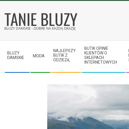
Skip
TANIE BLUZY
to
content
BLUZY DAMSKIE - DOBRE NA KAŻDĄ OKAZJĘ
Secondary
BUTIK OPINIE
Navigation
NAJLEPSZY
BLUZY
KLIENTÓW O
BUTIK Z
MODA
Menu
DAMSKIE
SKLEPACH
ODZIEŻĄ
INTERNETOWYCH