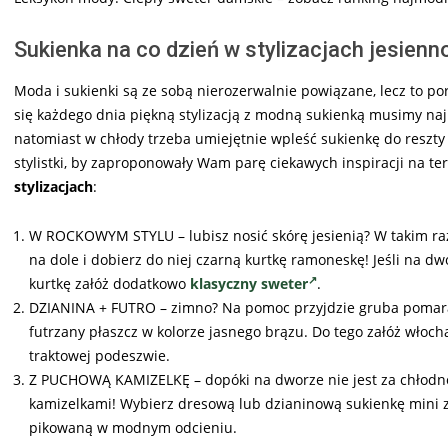
Sukienka na co dzień w stylizacjach jesien
Moda i sukienki są ze sobą nierozerwalnie powiązane, lecz to p
się każdego dnia piękną stylizacją z modną sukienką musimy najp
natomiast w chłody trzeba umiejętnie wpleść sukienkę do reszty st
stylistki, by zaproponowały Wam parę ciekawych inspiracji na te
stylizacjach
:
W ROCKOWYM STYLU – lubisz nosić skórę jesienią? W takim raz
na dole i dobierz do niej czarną kurtkę ramoneskę! Jeśli na d
kurtkę załóż dodatkowo
klasyczny sweter
.
DZIANINA + FUTRO – zimno? Na pomoc przyjdzie gruba pomarań
futrzany płaszcz w kolorze jasnego brązu. Do tego załóż włoc
traktowej podeszwie.
Z PUCHOWĄ KAMIZELKĘ – dopóki na dworze nie jest za chłodno 
kamizelkami! Wybierz dresową lub dzianinową sukienkę mini 
pikowaną w modnym odcieniu.