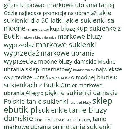
gdzie kupować markowe ubrania taniej
jakie
Gdzie najlepsze promocje na ubrania?
jakie sukienki są
sukienki dla 50 latki
modne
kup sukienkę z
kup bluzę
jak nosić bluzę
Butik
markowe bluzy
markowe bluzy damskie
markowe sukienki
wyprzedaż
wyprzedaż
markowe ubrania
wyprzedaż
modne bluzy damskie
Modne
ubrania sklep internetowy
największe
mohito swetry
o
o modnej bluzie
wyprzedaże ubrań
o fajnej bluzie
sukienkach z Butik
Outlet markowe
piękne sukienki damskie
ubrania Allegro
sklep
Polskie tanie sukienki
reserved bluzy
ebutik.pl
tanie bluzy
sukienkie
damskie
tanie
tanie bluzy damskie sklep internetowy
tanie sukienki
markowe ubrania online