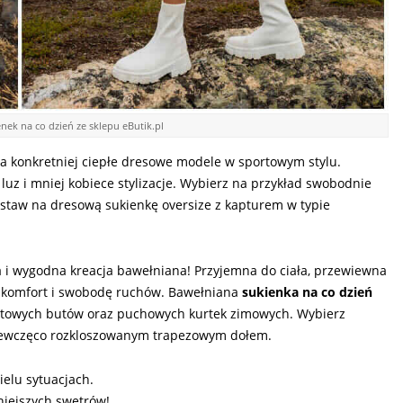
nek na co dzień ze sklepu eButik.pl
a konkretniej ciepłe dresowe modele w sportowym stylu.
luz i mniej kobiece stylizacje. Wybierz na przykład swobodnie
taw na dresową sukienkę oversize z kapturem w typie
a i wygodna kreacja bawełniana! Przyjemna do ciała, przewiewna
c komfort i swobodę ruchów. Bawełniana
sukienka na co dzień
rtowych butów oraz puchowych kurtek zimowych. Wybierz
ziewczęco rozkloszowanym trapezowym dołem.
elu sytuacjach.
niejszych swetrów!