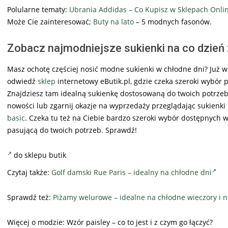
Polularne tematy:
Ubrania Addidas – Co Kupisz w Sklepach Onli
Może Cie zainteresować;
Buty na lato
– 5 modnych fasonów.
Zobacz najmodniejsze sukienki na co dzień z
Masz ochotę częściej nosić modne sukienki w chłodne dni? Już wies
odwiedź
sklep
internetowy eButik.pl, gdzie czeka szeroki wybór 
Znajdziesz tam idealną sukienkę dostosowaną do twoich potrzeb, w
nowości lub zgarnij okazje na wyprzedaży przeglądając sukienki
basic
. Czeka tu też na Ciebie bardzo szeroki wybór dostępnych wz
pasującą do twoich potrzeb. Sprawdź!
do sklepu butik
Czytaj także:
Golf damski Rue Paris – idealny na chłodne dni
Sprawdź też:
Piżamy welurowe – idealne na chłodne wieczory i 
Więcej o modzie: Wzór paisley – co to jest i z czym go łączyć?