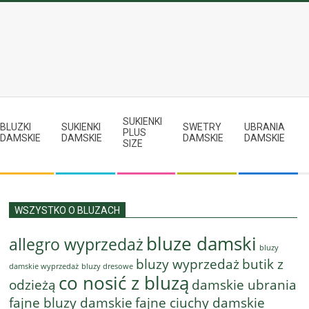
SUKIENKI
BLUZKI
SUKIENKI
SWETRY
UBRANIA
PLUS
DAMSKIE
DAMSKIE
DAMSKIE
DAMSKIE
SIZE
WSZYSTKO O BLUZACH
bluze damski
allegro wyprzedaż
bluzy
bluzy wyprzedaż
butik z
bluzy dresowe
damskie wyprzedaż
co nosić z bluzą
odzieżą
damskie ubrania
fajne bluzy damskie
fajne ciuchy damskie