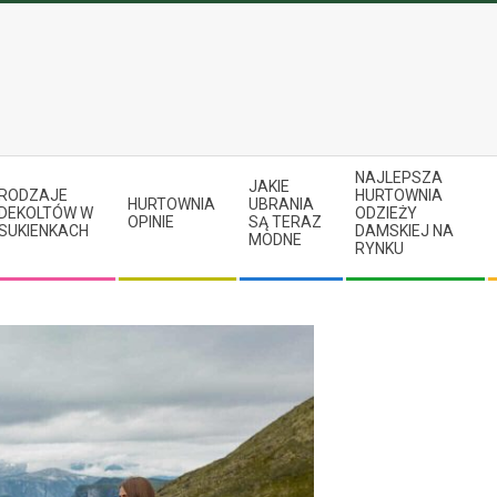
NAJLEPSZA
JAKIE
RODZAJE
HURTOWNIA
HURTOWNIA
UBRANIA
DEKOLTÓW W
ODZIEŻY
OPINIE
SĄ TERAZ
SUKIENKACH
DAMSKIEJ NA
MODNE
RYNKU