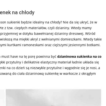
enek na chłody
fason sukienki będzie idealny na chłody? Nie da się ukryć, że w
te z tzw. ciepłych materiałów, czyli dzianiny. Wtedy mamy
z przyjemnej w dotyku bawełnianej dzianiny dresowej. Wśród
wiskozą ma miękki akryl z wełnianymi domieszkami. Wtedy takie
nymi kurtkami ramoneskami oraz cięższymi jesiennymi botkami.
m must have na tę porę powinna być
dzianinowa sukienka na co
ękki przytulny i delikatnie elastyczny materiał ładnie układa się
nki na co dzień są niezwykle przytulne i wygodnie się je nosi, a
sowaną do ciała dzianinową sukienkę w warkocze z okrągłym