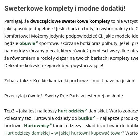
Sweterkowe komplety i modne dodatki!
Pamiętaj, że
dwuczęściowe sweterkowe komplety
to nie wszyst
jaki sposób je dopełnisz! Jeśli chodzi o buty, to wybór należy do
komfortowe! Możemy jedynie podpowiedzieć Ci, jakie modele id
będzie
obuwie
sportowe, skórzane botki oraz półbuty! Jeżeli p
na modny skórzany plecak, który również pomieści wszystkie nie
że równomiernie rozłoży ciężar na twoich barkach! Komplety swet
Delikatne kolczyki i zegarek będą wystarczające!
Zobacz także: Krótkie kamizelki puchowe – must have na jesień!
Przeczytaj również: Swetry Rue Paris w jesiennej odsłonie
Top3 – jaka jest najlepszy
hurt odzieży
damskiej. Warto zobacz
Polecamy też Hurtownia odzieży do
butiku
– najlepsze produk
hurtowe:
Hurtownicy
taniej odzieży – skąd brać towar do buti
Hurt odzieży damskiej – w jakiej hurtowni kupować towar
? Warto