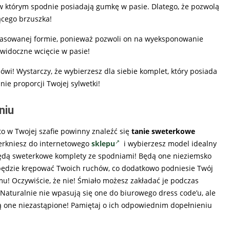
, w którym spodnie posiadają gumkę w pasie. Dlatego, że pozwolą
jącego brzuszka!
opasowanej formie, ponieważ pozwoli on na wyeksponowanie
 widoczne wcięcie w pasie!
 mówi! Wystarczy, że wybierzesz dla siebie komplet, który posiada
ie proporcji Twojej sylwetki!
niu
to w Twojej szafie powinny znaleźć się
tanie sweterkowe
 zerkniesz do internetowego
sklepu
i wybierzesz model idealny
ędą sweterkowe komplety ze spodniami! Będą one nieziemsko
e będzie krępować Twoich ruchów, co dodatkowo podniesie Twój
mu! Oczywiście, że nie! Śmiało możesz zakładać je podczas
Naturalnie nie wpasują się one do biurowego dress code’u, ale
ą one niezastąpione! Pamiętaj o ich odpowiednim dopełnieniu