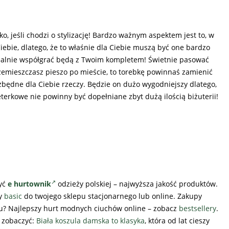
ko, jeśli chodzi o stylizację! Bardzo ważnym aspektem jest to, w
 Ciebie, dlatego, że to właśnie dla Ciebie muszą być one bardzo
ealnie współgrać będą z Twoim kompletem! Świetnie pasować
rzemieszczasz pieszo po mieście, to torebkę powinnaś zamienić
zbędne dla Ciebie rzeczy. Będzie on dużo wygodniejszy dlatego,
erkowe nie powinny być dopełniane zbyt dużą ilością biżuterii!
yć
e hurtownik
odzieży polskiej – najwyższa jakość produktów.
ty
basic
do twojego sklepu stacjonarnego lub online. Zakupy
ku? Najlepszy hurt modnych ciuchów online – zobacz
bestsellery
.
 zobaczyć:
Biała koszula damska to klasyka
, która od lat cieszy