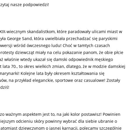
eczytaj nasze podpowiedzi!
XIX-wiecznym skandalistkom, które paradowały ulicami miast w
ła George Sand, która uwielbiała przechadzać się paryskimi
rowersji wśród ówczesnego ludu! Choć w tamtych czasach
rotesty dziewcząt miały na celu pokazanie panom, że obie płcie
waż właśnie wtedy ukazał się damski odpowiednik męskiego
 lata 70., to okres wielkich zmian, dlatego, że w modzie damskiej
marynarki! Kolejne lata były okresem kształtowania się
ów, na przykład eleganckie, sportowe oraz casualowe! Zostały
dziś!
zo ważnym aspektem jest to, na jaki kolor postawisz! Powinien
iejszym odcieniu skóry powinny wybrać dla siebie ubranie o
 Natomiast dziewczynom o jasnej karnacji, polecamy szczególnie