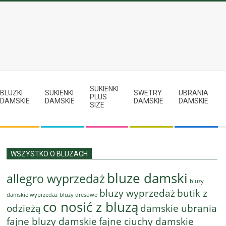
SUKIENKI
BLUZKI
SUKIENKI
SWETRY
UBRANIA
PLUS
DAMSKIE
DAMSKIE
DAMSKIE
DAMSKIE
SIZE
WSZYSTKO O BLUZACH
bluze damski
allegro wyprzedaż
bluzy
bluzy wyprzedaż
butik z
bluzy dresowe
damskie wyprzedaż
co nosić z bluzą
odzieżą
damskie ubrania
fajne bluzy damskie
fajne ciuchy damskie