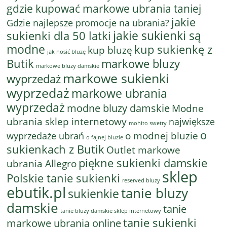
gdzie kupować markowe ubrania taniej
jakie
Gdzie najlepsze promocje na ubrania?
jakie sukienki są
sukienki dla 50 latki
modne
kup sukienkę z
kup bluzę
jak nosić bluzę
Butik
markowe bluzy
markowe bluzy damskie
markowe sukienki
wyprzedaż
wyprzedaż
markowe ubrania
wyprzedaż
modne bluzy damskie
Modne
ubrania sklep internetowy
największe
mohito swetry
o
o modnej bluzie
wyprzedaże ubrań
o fajnej bluzie
sukienkach z Butik
Outlet markowe
piękne sukienki damskie
ubrania Allegro
sklep
Polskie tanie sukienki
reserved bluzy
ebutik.pl
tanie bluzy
sukienkie
damskie
tanie
tanie bluzy damskie sklep internetowy
tanie sukienki
markowe ubrania online