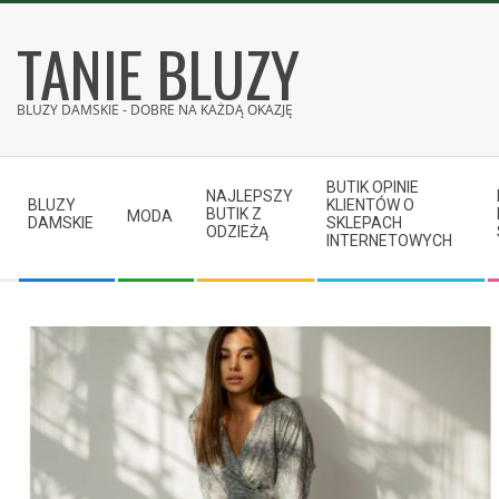
Skip
TANIE BLUZY
to
content
BLUZY DAMSKIE - DOBRE NA KAŻDĄ OKAZJĘ
Secondary
BUTIK OPINIE
Navigation
NAJLEPSZY
BLUZY
KLIENTÓW O
BUTIK Z
MODA
Menu
DAMSKIE
SKLEPACH
ODZIEŻĄ
INTERNETOWYCH