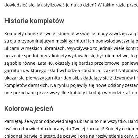
dowiedzieć się, jak stylizować je na co dzień? W takim razie prz
Historia kompletów
Komplety damskie swoje istnienie w świecie mody zawdzięczają 
stroju przypominającym męski garnitur! Ich pomysłodawczynią by
ulicami w męskich ubraniach. Wywoływało to jednak wiele kont
noszenie spodni przez kobiety wydawało się być niemożliwe, to p
są sobie równe! Lata 40. okazały się bardzo przełomowe, ponie
garnituru, w którego skład wchodziła spódnica i żakiet! Natomiast
ukazał się pierwszy garnitur damski, składający się z dzwonów i 
kompletów damskich. Na rynku pojawiły się nowe odsłony zestaw
one pokochane przez wszystkie kobiety i królują w modzie, aż do 
Kolorowa jesień
Pamiętaj, że wybór odpowiedniego ubrania to nie wszystko. Bard
być on odpowiednio dobrany do Twojej karnacji! Kobiety o ciemn
chłodnej barwie, dlatego, że pozwoli ona na rozświetlenie cery.