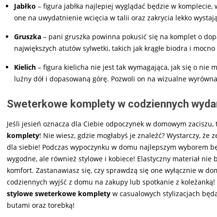
Jabłko
– figura jabłka najlepiej wyglądać będzie w komplecie
one na uwydatnienie wcięcia w talii oraz zakrycia lekko wysta
Gruszka
– pani gruszka powinna pokusić się na komplet o d
największych atutów sylwetki, takich jak krągłe biodra i mocno
Kielich
– figura kielicha nie jest tak wymagająca, jak się o nie
luźny dół i dopasowaną górę. Pozwoli on na wizualne wyrównan
Sweterkowe komplety w codziennych wyda
Jeśli jesień oznacza dla Ciebie odpoczynek w domowym zaciszu, 
komplety
! Nie wiesz, gdzie mogłabyś je znaleźć? Wystarczy, że
dla siebie! Podczas wypoczynku w domu najlepszym wyborem b
wygodne, ale również stylowe i kobiece! Elastyczny materiał ni
komfort. Zastanawiasz się, czy sprawdzą się one wyłącznie w do
codziennych wyjść z domu na zakupy lub spotkanie z koleżanką! 
stylowe sweterkowe komplety
w casualowych stylizacjach będ
butami oraz torebką!