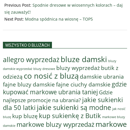
03-
Previous Post:
Spodnie dresowe w wiosennych kolorach – daj
12
się zauważyć!
Next Post:
Modna spódnica na wiosnę – TOP5
WSZYSTKO O BLUZACH
bluze damski
allegro wyprzedaż
bluzy
bluzy wyprzedaż
butik z
bluzy dresowe
damskie wyprzedaż
co nosić z bluzą
odzieżą
damskie ubrania
gdzie
fajne bluzy damskie
fajne ciuchy damskie
kupować markowe ubrania taniej
Gdzie
jakie sukienki
najlepsze promocje na ubrania?
jakie sukienki są modne
dla 50 latki
jak nosić
kup sukienkę z Butik
kup bluzę
bluzę
markowe bluzy
markowe
markowe bluzy wyprzedaż
damskie