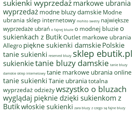
sukienki wyprzedaż
markowe ubrania
wyprzedaż
modne bluzy damskie
Modne
ubrania sklep internetowy
największe
mohito swetry
o
o modnej bluzie
wyprzedaże ubrań
o fajnej bluzie
sukienkach z Butik
Outlet markowe ubrania
piękne sukienki damskie
Polskie
Allegro
sklep ebutik.pl
tanie sukienki
reserved bluzy
tanie bluzy damskie
sukienkie
tanie bluzy
tanie markowe ubrania online
damskie sklep internetowy
tanie sukienki
Tanie ubrania
totalna
wszystko o bluzach
wyprzedaż odzieży
wyglądaj pięknie dzięki sukienkom z
Butik
włoskie sukienki
z czego są fajne bluzy
zara bluzy