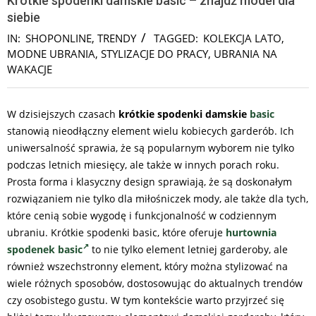
Krótkie spodenki damskie basic – znajdź model dla
siebie
IN:
SHOPONLINE
,
TRENDY
TAGGED:
KOLEKCJA LATO
,
MODNE UBRANIA
,
STYLIZACJE DO PRACY
,
UBRANIA NA
WAKACJE
W dzisiejszych czasach
krótkie spodenki damskie
basic
stanowią nieodłączny element wielu kobiecych garderób. Ich
uniwersalność sprawia, że są popularnym wyborem nie tylko
podczas letnich miesięcy, ale także w innych porach roku.
Prosta forma i klasyczny design sprawiają, że są doskonałym
rozwiązaniem nie tylko dla miłośniczek mody, ale także dla tych,
które cenią sobie wygodę i funkcjonalność w codziennym
ubraniu. Krótkie spodenki basic, które oferuje
hurtownia
spodenek basic
to nie tylko element letniej garderoby, ale
również wszechstronny element, który można stylizować na
wiele różnych sposobów, dostosowując do aktualnych trendów
czy osobistego gustu. W tym kontekście warto przyjrzeć się