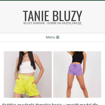
Skip
TANIE BLUZY
to
content
BLUZY DAMSKIE - DOBRE NA KAŻDĄ OKAZJĘ
Secondary
Menu
Navigation
Menu