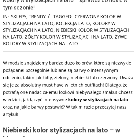
Kolory w stylizacjach na lato – sprawdź co nosić w
tym sezonie!
IN:
SKLEPY
,
TRENDY
TAGGED:
CZERWONY KOLOR W
STYLIZACJACH NA LATO
,
KOLEKCJA LATO
,
KOLORY W
STYLIZACJACH NA LATO
,
NIEBIESKI KOLOR W STYLIZACJACH
NA LATO
,
ŻÓŁTY KOLOR W STYLIZACJACH NA LATO
,
ŻYWE
KOLORY W STYLIZACJACH NA LATO
W modzie znajdziemy bardzo dużo kolorów, które są niezwykle
pożądane! Szczególnie lubiane są barwy o intensywnym
odcieniu, takim jak żółty, zielony, niebieski lub czerwony! Uważa
się je za absolutny must have w letnich outfitach! Dlatego, że
potrafią one nadać całemu lookowi niebywałego smaku! Chcesz
wiedzieć, jak łączyć intensywne
kolory w stylizacjach na lato
oraz, na jakie barwy postawić? W takim razie przeczytaj nasz
artykuł!
Niebieski kolor stylizacjach na lato – w