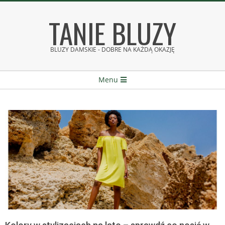
Skip
TANIE BLUZY
to
content
BLUZY DAMSKIE - DOBRE NA KAŻDĄ OKAZJĘ
Secondary
Menu
Navigation
Menu