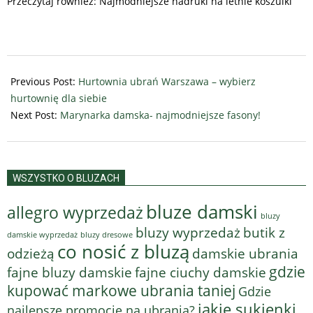
Przeczytaj również: Najmodniejsze nadruki na letnie koszulki
2025-
03-
Previous Post:
Hurtownia ubrań Warszawa – wybierz
05
hurtownię dla siebie
Next Post:
Marynarka damska- najmodniejsze fasony!
WSZYSTKO O BLUZACH
bluze damski
allegro wyprzedaż
bluzy
bluzy wyprzedaż
butik z
bluzy dresowe
damskie wyprzedaż
co nosić z bluzą
odzieżą
damskie ubrania
gdzie
fajne bluzy damskie
fajne ciuchy damskie
kupować markowe ubrania taniej
Gdzie
jakie sukienki
najlepsze promocje na ubrania?