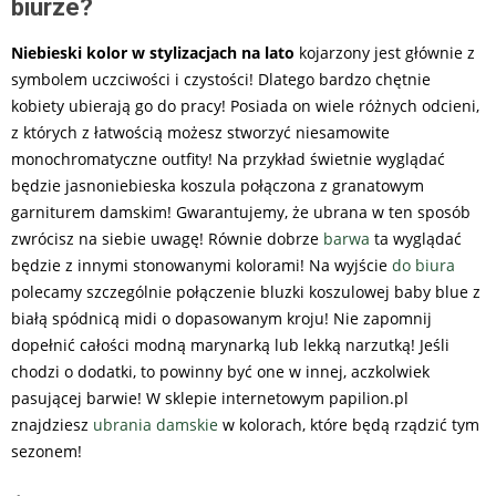
biurze?
Niebieski kolor w stylizacjach na lato
kojarzony jest głównie z
symbolem uczciwości i czystości! Dlatego bardzo chętnie
kobiety ubierają go do pracy! Posiada on wiele różnych odcieni,
z których z łatwością możesz stworzyć niesamowite
monochromatyczne outfity! Na przykład świetnie wyglądać
będzie jasnoniebieska koszula połączona z granatowym
garniturem damskim! Gwarantujemy, że ubrana w ten sposób
zwrócisz na siebie uwagę! Równie dobrze
barwa
ta wyglądać
będzie z innymi stonowanymi kolorami! Na wyjście
do biura
polecamy szczególnie połączenie bluzki koszulowej baby blue z
białą spódnicą midi o dopasowanym kroju! Nie zapomnij
dopełnić całości modną marynarką lub lekką narzutką! Jeśli
chodzi o dodatki, to powinny być one w innej, aczkolwiek
pasującej barwie! W sklepie internetowym papilion.pl
znajdziesz
ubrania damskie
w kolorach, które będą rządzić tym
sezonem!