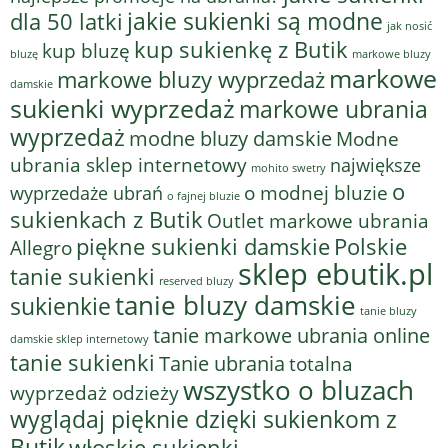
jakie sukienki są modne
dla 50 latki
jak nosić
kup sukienkę z Butik
kup bluzę
bluzę
markowe bluzy
markowe
markowe bluzy wyprzedaż
damskie
sukienki wyprzedaż
markowe ubrania
wyprzedaż
modne bluzy damskie
Modne
ubrania sklep internetowy
największe
mohito swetry
o
o modnej bluzie
wyprzedaże ubrań
o fajnej bluzie
sukienkach z Butik
Outlet markowe ubrania
piękne sukienki damskie
Polskie
Allegro
sklep ebutik.pl
tanie sukienki
reserved bluzy
tanie bluzy damskie
sukienkie
tanie bluzy
tanie markowe ubrania online
damskie sklep internetowy
tanie sukienki
Tanie ubrania
totalna
wszystko o bluzach
wyprzedaż odzieży
wyglądaj pięknie dzięki sukienkom z
Butik
włoskie sukienki