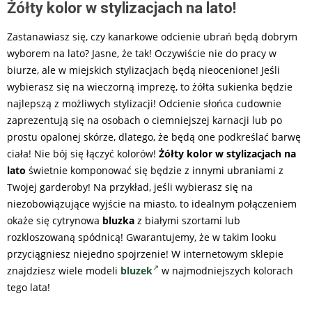
Żółty kolor w stylizacjach na lato!
Zastanawiasz się, czy kanarkowe odcienie ubrań będą dobrym
wyborem na lato? Jasne, że tak! Oczywiście nie do pracy w
biurze, ale w miejskich stylizacjach będą nieocenione! Jeśli
wybierasz się na wieczorną imprezę, to żółta sukienka będzie
najlepszą z możliwych stylizacji! Odcienie słońca cudownie
zaprezentują się na osobach o ciemniejszej karnacji lub po
prostu opalonej skórze, dlatego, że będą one podkreślać barwę
ciała! Nie bój się łączyć kolorów!
Żółty kolor w stylizacjach na
lato
świetnie komponować się będzie z innymi ubraniami z
Twojej garderoby! Na przykład, jeśli wybierasz się na
niezobowiązujące wyjście na miasto, to idealnym połączeniem
okaże się cytrynowa
bluzka
z białymi szortami lub
rozkloszowaną spódnicą! Gwarantujemy, że w takim looku
przyciągniesz niejedno spojrzenie! W internetowym sklepie
znajdziesz wiele modeli
bluzek
w najmodniejszych kolorach
tego lata!