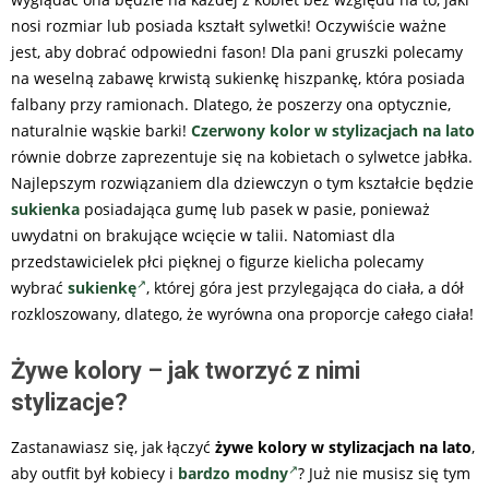
nosi rozmiar lub posiada kształt sylwetki! Oczywiście ważne
jest, aby dobrać odpowiedni fason! Dla pani gruszki polecamy
na weselną zabawę krwistą sukienkę hiszpankę, która posiada
falbany przy ramionach. Dlatego, że poszerzy ona optycznie,
naturalnie wąskie barki!
Czerwony kolor w stylizacjach na lato
równie dobrze zaprezentuje się na kobietach o sylwetce jabłka.
Najlepszym rozwiązaniem dla dziewczyn o tym kształcie będzie
sukienka
posiadająca gumę lub pasek w pasie, ponieważ
uwydatni on brakujące wcięcie w talii. Natomiast dla
przedstawicielek płci pięknej o figurze kielicha polecamy
wybrać
sukienkę
, której góra jest przylegająca do ciała, a dół
rozkloszowany, dlatego, że wyrówna ona proporcje całego ciała!
Żywe kolory – jak tworzyć z nimi
stylizacje?
Zastanawiasz się, jak łączyć
żywe kolory w stylizacjach na lato
,
aby outfit był kobiecy i
bardzo modny
? Już nie musisz się tym