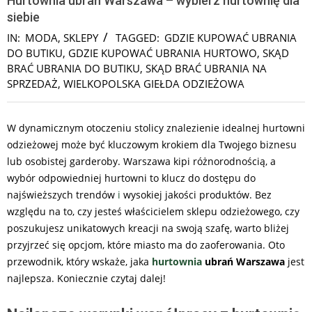
Hurtownia ubrań Warszawa – wybierz hurtownię dla
siebie
IN:
MODA
,
SKLEPY
TAGGED:
GDZIE KUPOWAĆ UBRANIA
DO BUTIKU
,
GDZIE KUPOWAĆ UBRANIA HURTOWO
,
SKĄD
BRAĆ UBRANIA DO BUTIKU
,
SKĄD BRAĆ UBRANIA NA
SPRZEDAŻ
,
WIELKOPOLSKA GIEŁDA ODZIEŻOWA
W dynamicznym otoczeniu stolicy znalezienie idealnej hurtowni
odzieżowej może być kluczowym krokiem dla Twojego biznesu
lub osobistej garderoby. Warszawa kipi różnorodnością, a
wybór odpowiedniej hurtowni to klucz do dostępu do
najświeższych trendów
i
wysokiej jakości produktów. Bez
względu na to, czy jesteś właścicielem sklepu odzieżowego, czy
poszukujesz unikatowych kreacji na swoją szafę, warto bliżej
przyjrzeć się opcjom, które miasto ma do zaoferowania. Oto
przewodnik, który wskaże, jaka
hurtownia
ubrań Warszawa
jest
najlepsza. Koniecznie czytaj dalej!