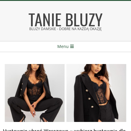
Skip
TANIE BLUZY
to
content
BLUZY DAMSKIE - DOBRE NA KAŻDĄ OKAZJĘ
Secondary
Menu
Navigation
Menu