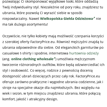
pozwalając Ci skomponować wyjątkowe looki, które oddadzą
Twój indywidualny styl. Niezależnie od pory roku, znajdziesz tu
ubrania, które pozwolą Ci wyrazić siebie w sposób
niepowtarzalny. Nawet
Wielkopolska Giełda Odzieżowa
nie
ma tak dużego asortymentu!
Oczywiście, nie tylko kobiety mają możliwość czerpania korzyści
z szerokiej oferty FactoryPrice.eu. Również mężczyźni znajdą tu
ubrania odpowiednie dla siebie. Od eleganckich garniturów po
casualowe t-shirty i spodnie, internetowa
hurtownia odzieży
(ang.
online clothing wholesale
) umożliwia mężczyznom
tworzenie różnorodnych outfitów, które będą odzwierciedlać ich
styl i osobowość. Co więcej, rodzice z pewnością docenią
dostępność ubrań dziecięcych przez cały rok. FactoryPrice.eu
oferuje zarówno praktyczne i wygodne ubrania codzienne, jak i
stroje na specjalne okazje dla najmłodszych. Bez względu na
wiek i sezon, w tym miejscu znajdziesz ubrania, które połączą
komfort, jakość i atrakcyjny design.