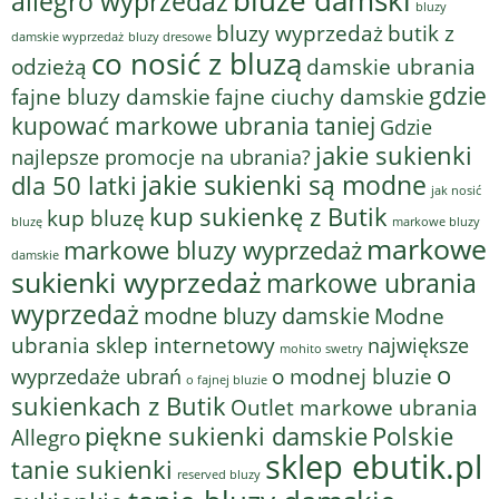
bluze damski
allegro wyprzedaż
bluzy
bluzy wyprzedaż
butik z
bluzy dresowe
damskie wyprzedaż
co nosić z bluzą
odzieżą
damskie ubrania
gdzie
fajne bluzy damskie
fajne ciuchy damskie
kupować markowe ubrania taniej
Gdzie
jakie sukienki
najlepsze promocje na ubrania?
jakie sukienki są modne
dla 50 latki
jak nosić
kup sukienkę z Butik
kup bluzę
bluzę
markowe bluzy
markowe
markowe bluzy wyprzedaż
damskie
sukienki wyprzedaż
markowe ubrania
wyprzedaż
modne bluzy damskie
Modne
ubrania sklep internetowy
największe
mohito swetry
o
o modnej bluzie
wyprzedaże ubrań
o fajnej bluzie
sukienkach z Butik
Outlet markowe ubrania
piękne sukienki damskie
Polskie
Allegro
sklep ebutik.pl
tanie sukienki
reserved bluzy