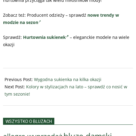
hurtownia przyciąga tak wielu miłośników mody!
Zobacz też:
Producent odzieży –
sprawdź
nowe trendy w
modzie na sezon
Sprawdź:
Hurtownia sukienek
– eleganckie modele na wiele
okazji
2025-
03-
Previous Post:
Wygodna sukienka na kilka okazji
05
Next Post:
Kolory w stylizacjach na lato – sprawdź co nosić w
tym sezonie!
WSZYSTKO O BLUZACH