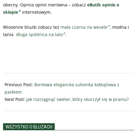
obecny. Opinia opinii nierówna – zobacz
eButik opinie o
sklepie
internetowym.
Wiosenne bluzki zobacz też
mała czarna na wesele
, modna i
tania
długa spódnica na lato
.
2025-
02-
Previous Post:
Bordowa elegancka sukienka koktajlowa z
09
paskiem
Next Post:
Jak rozciągnąć sweter, który skurczył się w praniu?
WSZYSTKO O BLUZACH