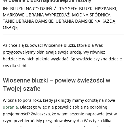
Wiosenne bluzki najmodniejsze fasony
IN:
BLUZKI NA CO DZIEŃ
TAGGED:
BLUZKI HISZPANKI
,
MARKOWE UBRANIA WYPRZEDAŻ
,
MODNA SPÓDNICA
,
TANIE UBRANIA DAMSKIE
,
UBRANIA DAMSKIE NA KAŻDĄ
OKAZJĘ
Aż chce się kupować! Wiosenne bluzki, które dla Was
przygotowałyśmy olśniewają swoją urodą. Wy również
będziecie w nich pięknie wyglądać. Sprawdźcie czy znajdziecie
coś dla siebie.
Wiosenne bluzki – powiew świeżości w
Twojej szafie
Wiosna to pora roku, kiedy jak nigdy mamy ochotę na nowe
ubrania
. Dlaczego więc nie pozwolić sobie na odrobinę
przyjemności? Zwłaszcza, że w tym sezonie naprawdę jest w
czym przebierać. My przygotowałyśmy dla Was tylko kilka