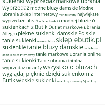
sukienki wyprzedaż
markowe ubrania
wyprzedaż
modne bluzy damskie
Modne
ubrania sklep internetowy
największe
mohito swetry
o
o modnej bluzie
wyprzedaże ubrań
o fajnej bluzie
sukienkach z Butik
Outlet markowe ubrania
piękne sukienki damskie
Polskie
Allegro
sklep ebutik.pl
tanie sukienki
reserved bluzy
tanie bluzy damskie
sukienkie
tanie bluzy
tanie markowe ubrania online
damskie sklep internetowy
tanie sukienki
Tanie ubrania
totalna
wszystko o bluzach
wyprzedaż odzieży
wyglądaj pięknie dzięki sukienkom z
Butik
włoskie sukienki
z czego są fajne bluzy
zara bluzy