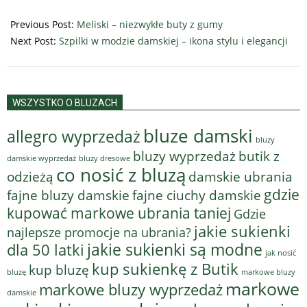
2025-
01-
Previous Post:
Meliski – niezwykłe buty z gumy
27
Next Post:
Szpilki w modzie damskiej – ikona stylu i elegancji
WSZYSTKO O BLUZACH
bluze damski
allegro wyprzedaż
bluzy
bluzy wyprzedaż
butik z
bluzy dresowe
damskie wyprzedaż
co nosić z bluzą
odzieżą
damskie ubrania
gdzie
fajne bluzy damskie
fajne ciuchy damskie
kupować markowe ubrania taniej
Gdzie
jakie sukienki
najlepsze promocje na ubrania?
jakie sukienki są modne
dla 50 latki
jak nosić
kup sukienkę z Butik
kup bluzę
bluzę
markowe bluzy
markowe
markowe bluzy wyprzedaż
damskie