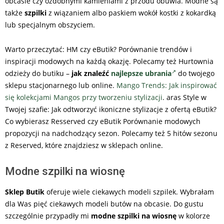
obcasie czy ozdobnymi kamieniami z przodu obuwia. Modne są
także
szpilki
z wiązaniem albo paskiem wokół kostki z kokardką
lub specjalnym obszyciem.
Warto przeczytać: HM czy eButik? Porównanie trendów i
inspiracji modowych na każdą okazję. Polecamy też Hurtownia
odzieży do butiku –
jak znaleźć
najlepsze ubrania
do twojego
sklepu stacjonarnego lub online.
Mango Trends: Jak inspirować
się kolekcjami Mangos przy tworzeniu stylizacji
. aras Style w
Twojej szafie: Jak odtworzyć ikoniczne stylizacje z ofertą eButik?
Co wybierasz Resserved czy eButik Porównanie modowych
propozycji na nadchodzący sezon. Polecamy też 5 hitów sezonu
z Reserved, które znajdziesz w sklepach online.
Modne szpilki na wiosnę
Sklep Butik
oferuje wiele ciekawych modeli szpilek. Wybrałam
dla Was pięć ciekawych modeli butów na obcasie. Do gustu
szczególnie przypadły mi
modne szpilki na wiosnę
w kolorze