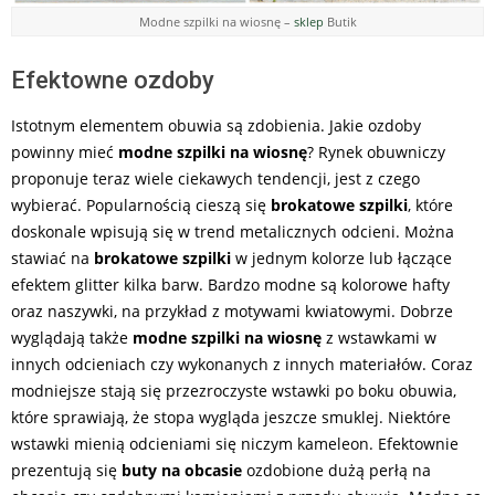
Modne szpilki na wiosnę –
sklep
Butik
Efektowne ozdoby
Istotnym elementem obuwia są zdobienia. Jakie ozdoby
powinny mieć
modne szpilki na wiosnę
? Rynek obuwniczy
proponuje teraz wiele ciekawych tendencji, jest z czego
wybierać. Popularnością cieszą się
brokatowe szpilki
, które
doskonale wpisują się w trend metalicznych odcieni. Można
stawiać na
brokatowe szpilki
w jednym kolorze lub łączące
efektem glitter kilka barw. Bardzo modne są kolorowe hafty
oraz naszywki, na przykład z motywami kwiatowymi. Dobrze
wyglądają także
modne szpilki na wiosnę
z wstawkami w
innych odcieniach czy wykonanych z innych materiałów. Coraz
modniejsze stają się przezroczyste wstawki po boku obuwia,
które sprawiają, że stopa wygląda jeszcze smuklej. Niektóre
wstawki mienią odcieniami się niczym kameleon. Efektownie
prezentują się
buty na obcasie
ozdobione dużą perłą na