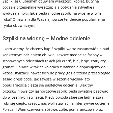
Szpilki są ulubionym obuwiem większości kobiet. Buty na
obcasie przepięknie wyszczuplają optycznie sylwetkę i
wydłużają nogi. Jakie będą modne szpilki na wiosnę w tym
roku? Omawiam dla Was najnowsze tendencje popularne na
rynku obuwniczym.
Szpilki na wiosnę – Modne odcienie
Skoro wiemy, że chcemy kupić szpilki, warto zastanowić się nad
konkretnym odcieniem obuwia. Zawsze modne są fasony w
stonowanych odcieniach takich jak czerń, biel, brąz, szary czy
granat. Obuwie w takich kolorach z łatwością dopasujemy do
każdej stylizacji, nawet tych do pracy, gdzie trzeba przestrzegać
zasad dress code. Jak zawsze w sezonie wiosna-lato
popularnością cieszą się pastelowe odcienie. Błękitny,
brzoskwiniowe czy jasnoróżowe szpilki będą świetnie pasować
do wiosennych stylizacji. Kiedy pogoda staje się ładniejsza i
robi się ciepło, część z nas woli stawiać na intensywne odcienie.
Polecam Wam czerwone, różowe, żółte, pomarańczowe oraz