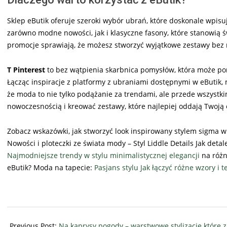
Sklep eButik oferuje szeroki wybór ubrań, które doskonale wpis
zarówno modne nowości, jak i klasyczne fasony, które stanowią św
promocje sprawiają, że możesz stworzyć wyjątkowe zestawy bez
T Pinterest
to bez wątpienia skarbnica pomysłów, która może po
Łącząc inspiracje z platformy z ubraniami dostępnymi w eButik, 
że moda to nie tylko podążanie za trendami, ale przede wszystki
nowoczesnością i kreować zestawy, które najlepiej oddają Twoją
Zobacz wskazówki, jak stworzyć look inspirowany stylem sigma w 
Nowości i ploteczki ze świata mody – Styl Liddle Details Jak detal
Najmodniejsze trendy w stylu minimalistycznej elegancji
na różne
eButik? Moda na tapecie:
Pasjans stylu Jak łączyć różne wzory i 
2024-
12-
Previous Post:
Na kaprysy pogody – warstwowe stylizacje które 