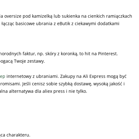
zula oversize pod kamizelką lub sukienka na cienkich ramiączkach
 łącząc basicowe ubrania z eButik z ciekawymi dodatkami
rodnych faktur, np. skóry z koronką, to hit na Pinterest.
bogacą Twoje zestawy.
lep
internetowy z ubraniami. Zakupy na Ali Express mogą być
romisami. Jeśli cenisz sobie szybką dostawę, wysoką jakość i
na alternatywa dla aliex press i nie tylko.
ąca charakteru.