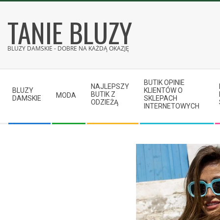
Skip
TANIE BLUZY
to
content
BLUZY DAMSKIE - DOBRE NA KAŻDĄ OKAZJĘ
Secondary
BUTIK OPINIE
Navigation
NAJLEPSZY
BLUZY
KLIENTÓW O
BUTIK Z
MODA
Menu
DAMSKIE
SKLEPACH
ODZIEŻĄ
INTERNETOWYCH