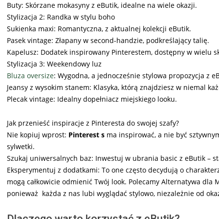
Buty: Skórzane mokasyny z eButik, idealne na wiele okazji.
Stylizacja 2: Randka w stylu boho
Sukienka maxi: Romantyczna, z aktualnej kolekcji eButik.
Pasek vintage: Złapany w second-handzie, podkreślający talię.
Kapelusz: Dodatek inspirowany Pinterestem, dostępny w wielu sk
Stylizacja 3: Weekendowy luz
Bluza oversize
: Wygodna, a jednocześnie stylowa propozycja z eB
Jeansy z wysokim stanem: Klasyka, którą znajdziesz w niemal każd
Plecak vintage: Idealny dopełniacz miejskiego looku.
Jak przenieść inspiracje z Pinteresta do swojej szafy?
Nie kopiuj wprost:
Pinterest s
ma inspirować, a nie być sztywnym
sylwetki.
Szukaj uniwersalnych baz: Inwestuj w ubrania basic z eButik – s
Eksperymentuj z dodatkami: To one często decydują o charakterze 
mogą całkowicie odmienić Twój look. Polecamy Alternatywa dla M
ponieważ każda z nas lubi wyglądać stylowo, niezależnie od okaz
Dlaczego warto korzystać z eButik?