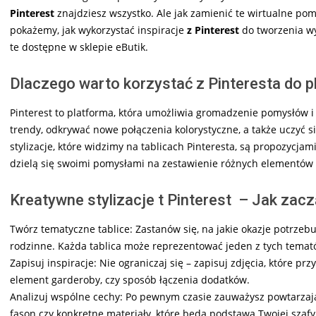
Pinterest
znajdziesz wszystko. Ale jak zamienić te wirtualne pom
pokażemy, jak wykorzystać inspiracje
z Pinterest
do tworzenia wyj
te dostępne w sklepie eButik.
Dlaczego warto korzystać z Pinteresta do pl
Pinterest to platforma, która umożliwia gromadzenie pomysłów 
trendy, odkrywać nowe połączenia kolorystyczne, a także uczyć s
stylizacje, które widzimy na tablicach Pinteresta, są propozycja
dzielą się swoimi pomysłami na zestawienie różnych elementów
Kreatywne stylizacje t Pinterest – Jak zac
Twórz tematyczne tablice: Zastanów się, na jakie okazje potrzebuj
rodzinne. Każda tablica może reprezentować jeden z tych temat
Zapisuj inspiracje: Nie ograniczaj się – zapisuj zdjęcia, które pr
element garderoby, czy sposób łączenia dodatków.
Analizuj wspólne cechy: Po pewnym czasie zauważysz powtarzając
fason czy konkretne materiały, które będą podstawą Twojej szafy