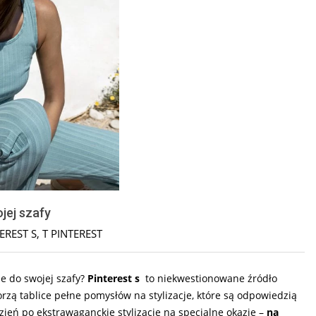
ojej szafy
EREST S
,
T PINTEREST
je do swojej szafy?
Pinterest s
to niekwestionowane źródło
rzą tablice pełne pomysłów na stylizacje, które są odpowiedzią
zień po ekstrawaganckie stylizacje na specjalne okazje –
na