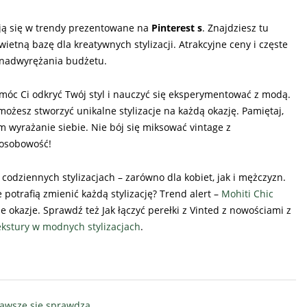
ują się w trendy prezentowane na
Pinterest s
. Znajdziesz tu
ietną bazę dla kreatywnych stylizacji. Atrakcyjne ceny i częste
 nadwyrężania budżetu.
móc Ci odkryć Twój styl i nauczyć się eksperymentować z modą.
możesz stworzyć unikalne stylizacje na każdą okazję. Pamiętaj,
m wyrażanie siebie. Nie bój się miksować vintage z
 osobowość!
codziennych stylizacjach – zarówno dla kobiet, jak i mężczyzn.
e potrafią zmienić każdą stylizację? Trend alert –
Mohiti Chic
 okazje. Sprawdź też Jak łączyć perełki z Vinted z nowościami z
tekstury w modnych stylizacjach
.
zawsze się sprawdzą