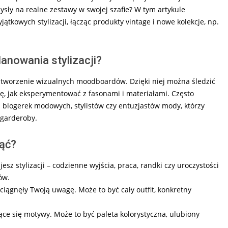
ysły na realne zestawy w swojej szafie? W tym artykule
ątkowych stylizacji, łącząc produkty vintage i nowe kolekcje, np.
anowania stylizacji?
i tworzenie wizualnych moodboardów. Dzięki niej można śledzić
ię, jak eksperymentować z fasonami i materiałami. Często
mi blogerek modowych, stylistów czy entuzjastów mody, którzy
 garderoby.
ząć?
esz stylizacji – codzienne wyjścia, praca, randki czy uroczystości
ów.
zyciągnęły Twoją uwagę. Może to być cały outfit, konkretny
e się motywy. Może to być paleta kolorystyczna, ulubiony
.