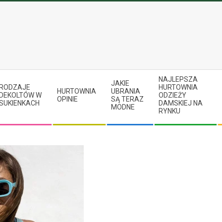
NAJLEPSZA
JAKIE
RODZAJE
HURTOWNIA
HURTOWNIA
UBRANIA
DEKOLTÓW W
ODZIEŻY
OPINIE
SĄ TERAZ
SUKIENKACH
DAMSKIEJ NA
MODNE
RYNKU