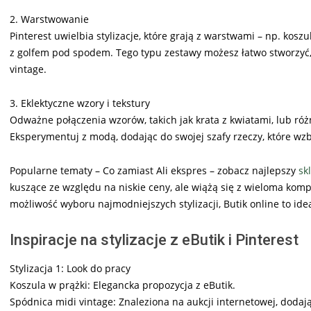
2. Warstwowanie
Pinterest uwielbia stylizacje, które grają z warstwami – np. kos
z golfem pod spodem. Tego typu zestawy możesz łatwo stworzyć,
vintage.
3. Eklektyczne wzory i tekstury
Odważne połączenia wzorów, takich jak krata z kwiatami, lub różno
Eksperymentuj z modą, dodając do swojej szafy rzeczy, które wz
Popularne tematy – Co zamiast Ali ekspres – zobacz najlepszy
sk
kuszące ze względu na niskie ceny, ale wiążą się z wieloma komp
możliwość wyboru najmodniejszych stylizacji, Butik online to ideal
Inspiracje na stylizacje z eButik i Pinterest
Stylizacja 1: Look do pracy
Koszula w prążki: Elegancka propozycja z eButik.
Spódnica midi vintage: Znaleziona na aukcji internetowej, dodaj