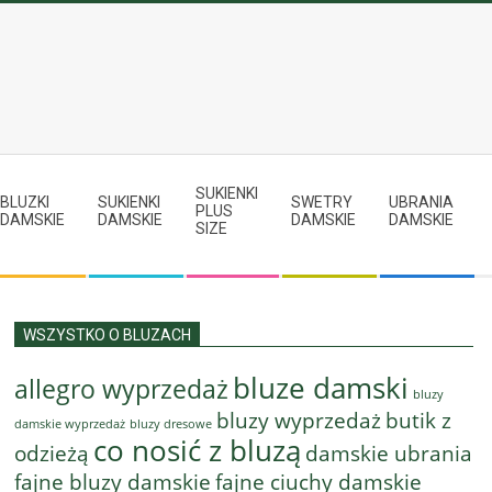
SUKIENKI
BLUZKI
SUKIENKI
SWETRY
UBRANIA
PLUS
DAMSKIE
DAMSKIE
DAMSKIE
DAMSKIE
SIZE
WSZYSTKO O BLUZACH
bluze damski
allegro wyprzedaż
bluzy
bluzy wyprzedaż
butik z
bluzy dresowe
damskie wyprzedaż
co nosić z bluzą
odzieżą
damskie ubrania
fajne bluzy damskie
fajne ciuchy damskie