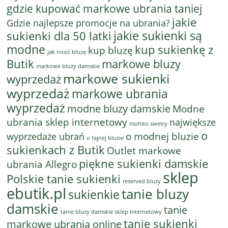
gdzie kupować markowe ubrania taniej
jakie
Gdzie najlepsze promocje na ubrania?
jakie sukienki są
sukienki dla 50 latki
modne
kup sukienkę z
kup bluzę
jak nosić bluzę
Butik
markowe bluzy
markowe bluzy damskie
markowe sukienki
wyprzedaż
wyprzedaż
markowe ubrania
wyprzedaż
modne bluzy damskie
Modne
ubrania sklep internetowy
największe
mohito swetry
o
o modnej bluzie
wyprzedaże ubrań
o fajnej bluzie
sukienkach z Butik
Outlet markowe
piękne sukienki damskie
ubrania Allegro
sklep
Polskie tanie sukienki
reserved bluzy
ebutik.pl
tanie bluzy
sukienkie
damskie
tanie
tanie bluzy damskie sklep internetowy
tanie sukienki
markowe ubrania online