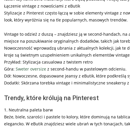
Łączenie vintage z nowościami z eButik
Stylizacje z Pinterest często łączą w sobie elementy vintage z 
look, który wyróżnia się na tle popularnych, masowych trendów.
Vintage to odzież z duszą – znajdziesz ją w second-handach, na 
miejsce na poszukiwanie oryginalnych dodatków, takich jak torebk
Nowoczesność wprowadzą ubrania z aktualnych kolekcji, jak te d
kroje są świetnym uzupełnieniem unikalnych elementów vintage
Przykład: Stylizacja casualowa z twistem retro
Góra:
Sweter oversize
z second-handu w pastelowym odcieniu.
Dół: Nowoczesne, dopasowane jeansy z eButik, które podkreślą s
Dodatki: Skórzana torebka vintage i minimalistyczne sneakersy z 
Trendy, które królują na Pinterest
1. Neutralna paleta barw
Beże, biele, szarości i pastele to kolory, które dominują na tabli
elegancko. W eButik znajdziesz wiele ubrań w tych tonacjach, tak