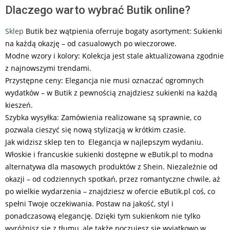
Dlaczego warto wybrać Butik online?
Sklep
Butik bez wątpienia oferruje bogaty asortyment: Sukienki
na każdą okazję – od casualowych po wieczorowe.
Modne wzory i kolory: Kolekcja jest stale aktualizowana zgodnie
z najnowszymi trendami.
Przystępne ceny: Elegancja nie musi oznaczać ogromnych
wydatków – w Butik z pewnością znajdziesz sukienki na każdą
kieszeń.
Szybka wysyłka: Zamówienia realizowane są sprawnie, co
pozwala cieszyć się nową stylizacją w krótkim czasie.
Jak widzisz sklep ten to Elegancja w najlepszym wydaniu.
Włoskie i francuskie sukienki dostępne w eButik.pl to modna
alternatywa dla masowych produktów z Shein. Niezależnie od
okazji – od codziennych spotkań, przez romantyczne chwile, aż
po wielkie wydarzenia – znajdziesz w ofercie eButik.pl coś, co
spełni Twoje oczekiwania. Postaw na jakość, styl i
ponadczasową elegancję. Dzięki tym sukienkom nie tylko
wyróżnisz się z tłumu, ale także poczujesz się wyjątkowo w