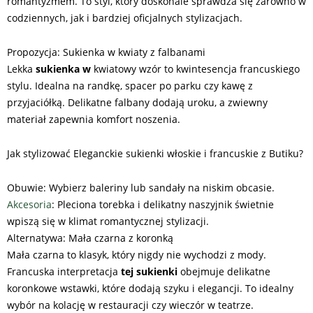
romantyzmem. To styl, który doskonale sprawdza się zarówno w
codziennych, jak i bardziej oficjalnych stylizacjach.
Propozycja: Sukienka w kwiaty z falbanami
Lekka
sukienka w
kwiatowy wzór to kwintesencja francuskiego
stylu. Idealna na randkę, spacer po parku czy kawę z
przyjaciółką. Delikatne falbany dodają uroku, a zwiewny
materiał zapewnia komfort noszenia.
Jak stylizować Eleganckie sukienki włoskie i francuskie z Butiku?
Obuwie: Wybierz baleriny lub sandały na niskim obcasie.
Akcesoria
: Pleciona torebka i delikatny naszyjnik świetnie
wpiszą się w klimat romantycznej stylizacji.
Alternatywa: Mała czarna z koronką
Mała czarna to klasyk, który nigdy nie wychodzi z mody.
Francuska interpretacja
tej sukienki
obejmuje delikatne
koronkowe wstawki, które dodają szyku i elegancji. To idealny
wybór na kolację w restauracji czy wieczór w teatrze.