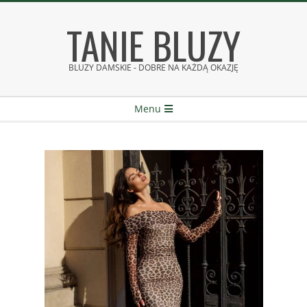
Skip
TANIE BLUZY
to
content
BLUZY DAMSKIE - DOBRE NA KAŻDĄ OKAZJĘ
Secondary
Menu
Navigation
Menu