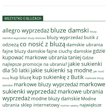
WSZYSTKO O BLUZACH
bluze damski
allegro wyprzedaż
bluzy
bluzy wyprzedaż
butik z
bluzy dresowe
damskie wyprzedaż
co nosić z bluzą
odzieżą
damskie ubrania
gdzie
fajne bluzy damskie
fajne ciuchy damskie
kupować markowe ubrania taniej
Gdzie
jakie sukienki
najlepsze promocje na ubrania?
jakie sukienki są modne
dla 50 latki
jak nosić
kup sukienkę z Butik
kup bluzę
bluzę
markowe bluzy
markowe
markowe bluzy wyprzedaż
damskie
sukienki wyprzedaż
markowe ubrania
wyprzedaż
modne bluzy damskie
Modne
ubrania sklep internetowy
największe
mohito swetry