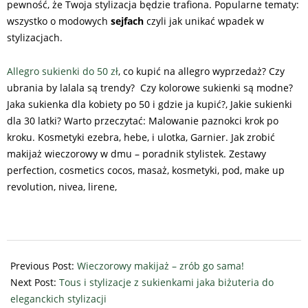
pewność, że Twoja stylizacja będzie trafiona. Popularne tematy:
wszystko o modowych
sejfach
czyli jak unikać wpadek w
stylizacjach.
Allegro sukienki do 50 zł
, co kupić na allegro wyprzedaż? Czy
ubrania by lalala są trendy? Czy kolorowe sukienki są modne?
Jaka sukienka dla kobiety po 50 i gdzie ja kupić?, Jakie sukienki
dla 30 latki? Warto przeczytać: Malowanie paznokci krok po
kroku. Kosmetyki ezebra, hebe, i ulotka, Garnier. Jak zrobić
makijaż wieczorowy w dmu – poradnik stylistek. Zestawy
perfection, cosmetics cocos, masaż, kosmetyki, pod, make up
revolution, nivea, lirene,
2024-
11-
Previous Post:
Wieczorowy makijaż – zrób go sama!
18
Next Post:
Tous i stylizacje z sukienkami jaka biżuteria do
eleganckich stylizacji