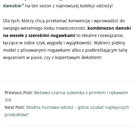
damskie
na ten sezon z najnowszej kolekcji odzieży!
Dla tych, którzy chcą przełamać konwencję i wprowadzić do
swojego weselnego looku nowoczesność,
kombinezon damski
na wesele z szerokimi nogawkami
to idealne rozwiązanie,
łączące w sobie szyk, wygodę i wyjątkowość. Wybierz piękny
model z plisowanymi nogawkami albo z podkreślającym talię
wiązaniem w pasie, czy z kopertowym dekoltem!
2024-
08-
Previous Post:
Beżowo-czarna sukienka z printem i rękawem
30
3/4
Next Post:
Modna hurtowa odzież – gdzie szukać najlepszych
produktów?