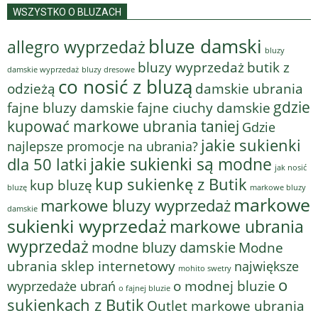
WSZYSTKO O BLUZACH
bluze damski
allegro wyprzedaż
bluzy
bluzy wyprzedaż
butik z
bluzy dresowe
damskie wyprzedaż
co nosić z bluzą
odzieżą
damskie ubrania
gdzie
fajne bluzy damskie
fajne ciuchy damskie
kupować markowe ubrania taniej
Gdzie
jakie sukienki
najlepsze promocje na ubrania?
jakie sukienki są modne
dla 50 latki
jak nosić
kup sukienkę z Butik
kup bluzę
bluzę
markowe bluzy
markowe
markowe bluzy wyprzedaż
damskie
sukienki wyprzedaż
markowe ubrania
wyprzedaż
modne bluzy damskie
Modne
ubrania sklep internetowy
największe
mohito swetry
o
o modnej bluzie
wyprzedaże ubrań
o fajnej bluzie
sukienkach z Butik
Outlet markowe ubrania