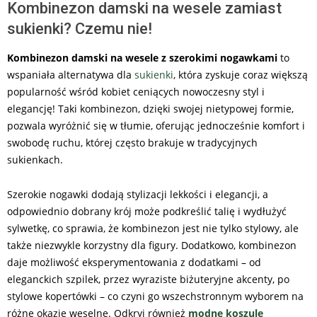
Kombinezon damski na wesele zamiast
sukienki? Czemu nie!
Kombinezon damski na wesele z szerokimi nogawkami
to
wspaniała alternatywa dla
sukienki
, która zyskuje coraz większą
popularność wśród kobiet ceniących nowoczesny styl i
elegancję! Taki kombinezon, dzięki swojej nietypowej formie,
pozwala wyróżnić się w tłumie, oferując jednocześnie komfort i
swobodę ruchu, której często brakuje w tradycyjnych
sukienkach.
Szerokie nogawki dodają stylizacji lekkości i elegancji, a
odpowiednio dobrany krój może podkreślić talię i wydłużyć
sylwetkę, co sprawia, że kombinezon jest nie tylko stylowy, ale
także niezwykle korzystny dla figury. Dodatkowo, kombinezon
daje możliwość eksperymentowania z dodatkami – od
eleganckich szpilek, przez wyraziste biżuteryjne akcenty, po
stylowe kopertówki – co czyni go wszechstronnym wyborem na
różne okazje weselne. Odkryj również
modne koszule