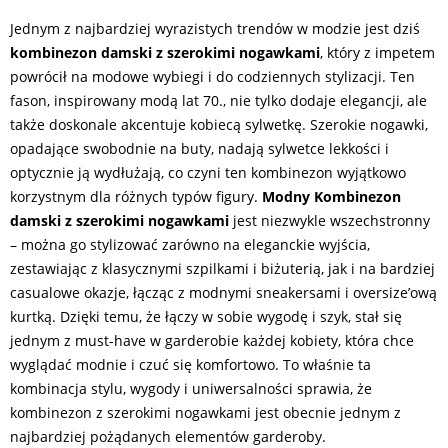
Jednym z najbardziej wyrazistych trendów w modzie jest dziś
kombinezon damski z szerokimi nogawkami
, który z impetem
powrócił na modowe wybiegi i do codziennych stylizacji. Ten
fason, inspirowany modą lat 70., nie tylko dodaje elegancji, ale
także doskonale akcentuje kobiecą sylwetkę. Szerokie nogawki,
opadające swobodnie na buty, nadają sylwetce lekkości i
optycznie ją wydłużają, co czyni ten kombinezon wyjątkowo
korzystnym dla różnych typów figury.
Modny Kombinezon
damski z szerokimi nogawkami
jest niezwykle wszechstronny
– można go stylizować zarówno na eleganckie wyjścia,
zestawiając z klasycznymi szpilkami i biżuterią, jak i na bardziej
casualowe okazje, łącząc z modnymi sneakersami i oversize’ową
kurtką. Dzięki temu, że łączy w sobie wygodę i szyk, stał się
jednym z must-have w garderobie każdej kobiety, która chce
wyglądać modnie i czuć się komfortowo. To właśnie ta
kombinacja stylu, wygody i uniwersalności sprawia, że
kombinezon z szerokimi nogawkami jest obecnie jednym z
najbardziej pożądanych elementów garderoby.