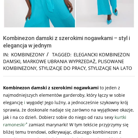
Kombinezon damski z szerokimi nogawkami – styl i
elegancja w jednym
IN:
KOMBINEZONY
TAGGED:
ELEGANCKI KOMBINEZON
DAMSKI
,
MARKOWE UBRANIA WYPRZEDAŻ
,
PLISOWANE
KOMBINEZONY
,
STYLIZACJE DO PRACY
,
STYLIZACJE NA LATO
Kombinezon damski z szerokimi nogawkami
to jeden z
najmodniejszych elementów garderoby, który łączy w sobie
elegancję
i
wygodę! Jego luźny, a jednocześnie szykowny krój
sprawia, że doskonale nadaje się zarówno na wyjątkowe okazje,
jak i na co dzień. Dobierz sobie do niego od razu sexy
kurtki
ramoneski
zamiast marynarki! W tym tekście przyjrzymy się
bliżej temu trendowi, odkrywając, dlaczego kombinezon z