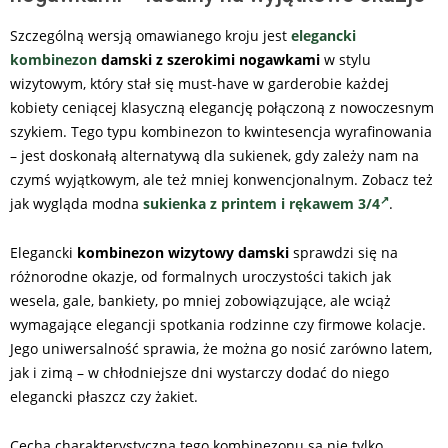
Szczególną wersją omawianego kroju jest
elegancki
kombinezon
damski z szerokimi nogawkami
w stylu
wizytowym, który stał się must-have w garderobie każdej
kobiety ceniącej klasyczną elegancję połączoną z nowoczesnym
szykiem. Tego typu kombinezon to kwintesencja wyrafinowania
– jest doskonałą alternatywą dla sukienek, gdy zależy nam na
czymś wyjątkowym, ale też mniej konwencjonalnym. Zobacz też
jak wygląda modna
sukienka z printem i rękawem 3/4
.
Elegancki
kombinezon wizytowy damski
sprawdzi się na
różnorodne okazje, od formalnych uroczystości takich jak
wesela, gale, bankiety, po mniej zobowiązujące, ale wciąż
wymagające elegancji spotkania rodzinne czy firmowe kolacje.
Jego uniwersalność sprawia, że można go nosić zarówno latem,
jak i zimą – w chłodniejsze dni wystarczy dodać do niego
elegancki płaszcz czy żakiet.
Cechą charakterystyczną tego kombinezonu są nie tylko