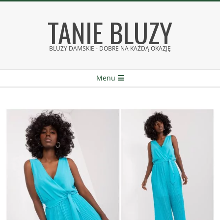
Skip
TANIE BLUZY
to
content
BLUZY DAMSKIE - DOBRE NA KAŻDĄ OKAZJĘ
Secondary
Menu
Navigation
Menu