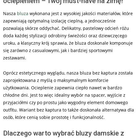
ociepleniem – Twój must-have na zimę!
Nasza
bluza
wykonana jest z wysokiej jakości materiałów, które
zapewniają optymalną izolację cieplną, a jednocześnie
pozwalają skórze oddychać. Delikatny, pastelowy odcień różu
doda każdej stylizacji odrobiny świeżości oraz dziewczęcego
uroku, a klasyczny krój sprawia, że bluza doskonale komponuje
się zarówno z casualowymi, jak i bardziej sportowymi
zestawami.
Oprócz estetycznego wyglądu, nasza bluza bez kaptura została
zaprojektowana z myślą o maksymalnym komforcie
użytkowania. Ocieplenie zapewnia ciepło nawet w bardzo
chłodne dni. Jest to więc idealny wybór na spacer, wyjście z
przyjaciółmi czy po prostu jako wygodny element domowego
outfitu. Wariant bez kaptura to także doskonała alternatywa dla
osób, które cenią sobie prostotę i funkcjonalność.
Dlaczego warto wybrać bluzy damskie z