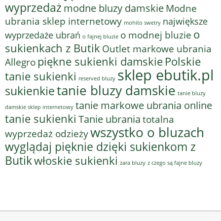
wyprzedaż
modne bluzy damskie
Modne
ubrania sklep internetowy
największe
mohito swetry
o
o modnej bluzie
wyprzedaże ubrań
o fajnej bluzie
sukienkach z Butik
Outlet markowe ubrania
piękne sukienki damskie
Polskie
Allegro
sklep ebutik.pl
tanie sukienki
reserved bluzy
tanie bluzy damskie
sukienkie
tanie bluzy
tanie markowe ubrania online
damskie sklep internetowy
tanie sukienki
Tanie ubrania
totalna
wszystko o bluzach
wyprzedaż odzieży
wyglądaj pięknie dzięki sukienkom z
Butik
włoskie sukienki
z czego są fajne bluzy
zara bluzy