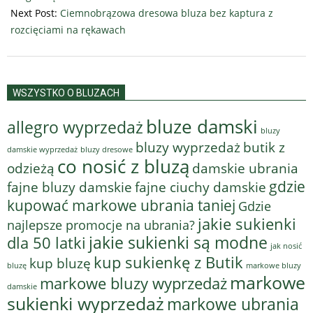
Next Post:
Ciemnobrązowa dresowa bluza bez kaptura z
rozcięciami na rękawach
WSZYSTKO O BLUZACH
bluze damski
allegro wyprzedaż
bluzy
bluzy wyprzedaż
butik z
bluzy dresowe
damskie wyprzedaż
co nosić z bluzą
odzieżą
damskie ubrania
gdzie
fajne bluzy damskie
fajne ciuchy damskie
kupować markowe ubrania taniej
Gdzie
jakie sukienki
najlepsze promocje na ubrania?
jakie sukienki są modne
dla 50 latki
jak nosić
kup sukienkę z Butik
kup bluzę
bluzę
markowe bluzy
markowe
markowe bluzy wyprzedaż
damskie
sukienki wyprzedaż
markowe ubrania