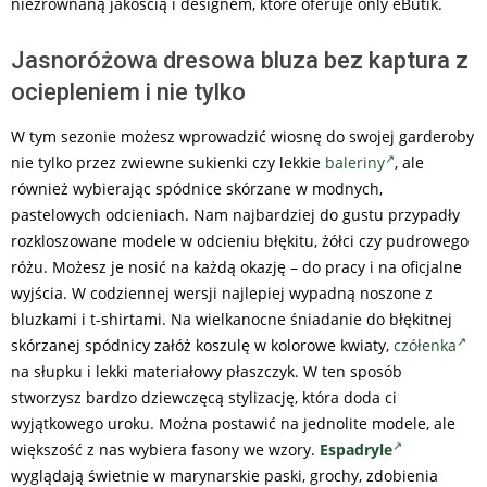
niezrównaną jakością i designem, które oferuje only eButik.
Jasnoróżowa dresowa bluza bez kaptura z
ociepleniem i nie tylko
W tym sezonie możesz wprowadzić wiosnę do swojej garderoby
nie tylko przez zwiewne sukienki czy lekkie
baleriny
, ale
również wybierając spódnice skórzane w modnych,
pastelowych odcieniach. Nam najbardziej do gustu przypadły
rozkloszowane modele w odcieniu błękitu, żółci czy pudrowego
różu. Możesz je nosić na każdą okazję – do pracy i na oficjalne
wyjścia. W codziennej wersji najlepiej wypadną noszone z
bluzkami i t-shirtami. Na wielkanocne śniadanie do błękitnej
skórzanej spódnicy załóż koszulę w kolorowe kwiaty,
czółenka
na słupku i lekki materiałowy płaszczyk. W ten sposób
stworzysz bardzo dziewczęcą stylizację, która doda ci
wyjątkowego uroku. Można postawić na jednolite modele, ale
większość z nas wybiera fasony we wzory.
Espadryle
wyglądają świetnie w marynarskie paski, grochy, zdobienia