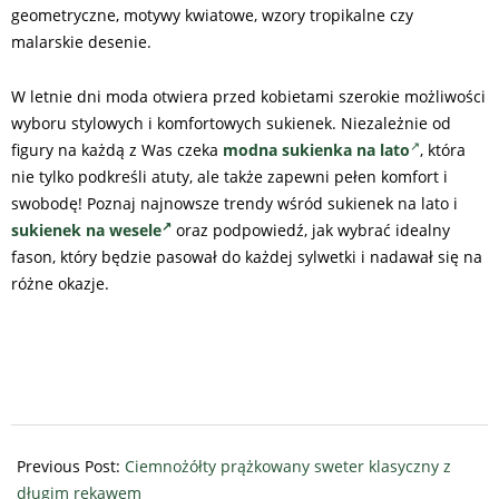
geometryczne, motywy kwiatowe, wzory tropikalne czy
malarskie desenie.
W letnie dni moda otwiera przed kobietami szerokie możliwości
wyboru stylowych i komfortowych sukienek. Niezależnie od
figury na każdą z Was czeka
modna sukienka na lato
, która
nie tylko podkreśli atuty, ale także zapewni pełen komfort i
swobodę! Poznaj najnowsze trendy wśród sukienek na lato i
sukienek na wesele
oraz podpowiedź, jak wybrać idealny
fason, który będzie pasował do każdej sylwetki i nadawał się na
różne okazje.
2024-
08-
Previous Post:
Ciemnożółty prążkowany sweter klasyczny z
01
długim rękawem