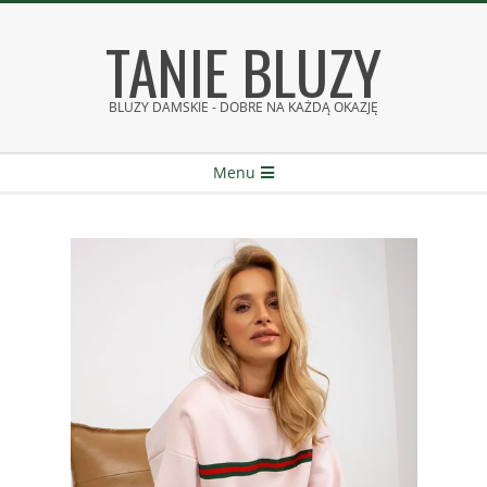
Skip
TANIE BLUZY
to
content
BLUZY DAMSKIE - DOBRE NA KAŻDĄ OKAZJĘ
Secondary
Menu
Navigation
Menu