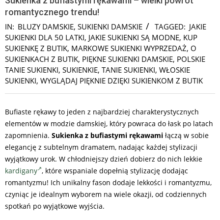
Sukienka z bufiastymi rękawami – wielki powrót
romantycznego trendu!
IN:
BLUZY DAMSKIE
,
SUKIENKI DAMSKIE
TAGGED:
JAKIE
SUKIENKI DLA 50 LATKI
,
JAKIE SUKIENKI SĄ MODNE
,
KUP
SUKIENKĘ Z BUTIK
,
MARKOWE SUKIENKI WYPRZEDAŻ
,
O
SUKIENKACH Z BUTIK
,
PIĘKNE SUKIENKI DAMSKIE
,
POLSKIE
TANIE SUKIENKI
,
SUKIENKIE
,
TANIE SUKIENKI
,
WŁOSKIE
SUKIENKI
,
WYGLĄDAJ PIĘKNIE DZIĘKI SUKIENKOM Z BUTIK
Bufiaste rękawy to jeden z najbardziej charakterystycznych
elementów w modzie damskiej, który powraca do łask po latach
zapomnienia.
Sukienka z bufiastymi rękawami
łączą w sobie
elegancję z subtelnym dramatem, nadając każdej stylizacji
wyjątkowy urok. W chłodniejszy dzień dobierz do nich lekkie
kardigany
, które wspaniale dopełnią stylizację dodając
romantyzmu! Ich unikalny fason dodaje lekkości i romantyzmu,
czyniąc je idealnym wyborem na wiele okazji, od codziennych
spotkań po wyjątkowe wyjścia.