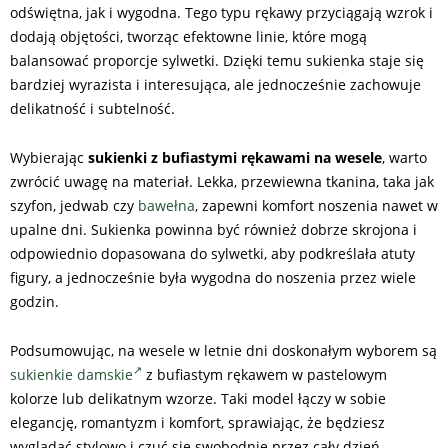
odświętna, jak i wygodna. Tego typu rękawy przyciągają wzrok i
dodają objętości, tworząc efektowne linie, które mogą
balansować proporcje sylwetki. Dzięki temu sukienka staje się
bardziej wyrazista i interesująca, ale jednocześnie zachowuje
delikatność i subtelność.
Wybierając
sukienki z bufiastymi rękawami na wesele
, warto
zwrócić uwagę na materiał. Lekka, przewiewna tkanina, taka jak
szyfon, jedwab czy
bawełna
, zapewni komfort noszenia nawet w
upalne dni. Sukienka powinna być również dobrze skrojona i
odpowiednio dopasowana do sylwetki, aby podkreślała atuty
figury, a jednocześnie była wygodna do noszenia przez wiele
godzin.
Podsumowując, na wesele w letnie dni doskonałym wyborem są
sukienkie damskie
z bufiastym rękawem w pastelowym
kolorze lub delikatnym wzorze. Taki model łączy w sobie
elegancję, romantyzm i komfort, sprawiając, że będziesz
wyglądać stylowo i czuć się swobodnie przez cały dzień.