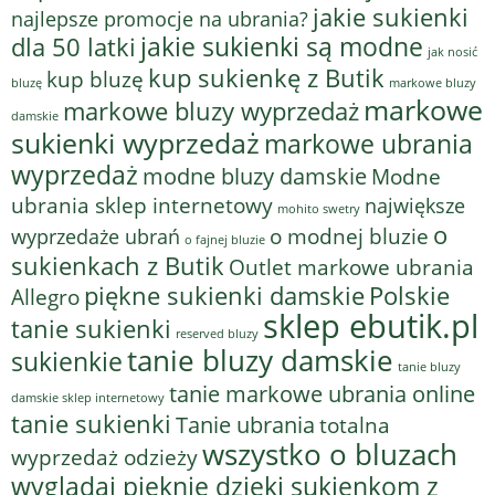
jakie sukienki
najlepsze promocje na ubrania?
jakie sukienki są modne
dla 50 latki
jak nosić
kup sukienkę z Butik
kup bluzę
bluzę
markowe bluzy
markowe
markowe bluzy wyprzedaż
damskie
sukienki wyprzedaż
markowe ubrania
wyprzedaż
modne bluzy damskie
Modne
ubrania sklep internetowy
największe
mohito swetry
o
o modnej bluzie
wyprzedaże ubrań
o fajnej bluzie
sukienkach z Butik
Outlet markowe ubrania
piękne sukienki damskie
Polskie
Allegro
sklep ebutik.pl
tanie sukienki
reserved bluzy
tanie bluzy damskie
sukienkie
tanie bluzy
tanie markowe ubrania online
damskie sklep internetowy
tanie sukienki
Tanie ubrania
totalna
wszystko o bluzach
wyprzedaż odzieży
wyglądaj pięknie dzięki sukienkom z