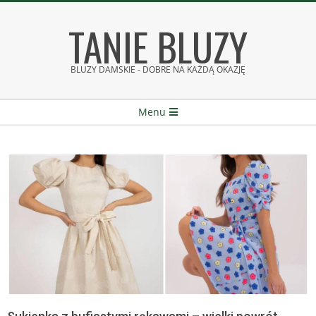
Skip
TANIE BLUZY
to
content
BLUZY DAMSKIE - DOBRE NA KAŻDĄ OKAZJĘ
Secondary
Menu
Navigation
Menu