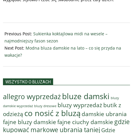
2024-
07-
Previous Post:
Sukienka koktajlowa midi na wesele –
19
najmodniejszy fason sezon
Next Post:
Modna bluza damskie na lato – co się przyda na
wakacje?
WSZYSTKO O BLUZACH
bluze damski
allegro wyprzedaż
bluzy
bluzy wyprzedaż
butik z
bluzy dresowe
damskie wyprzedaż
co nosić z bluzą
odzieżą
damskie ubrania
gdzie
fajne bluzy damskie
fajne ciuchy damskie
kupować markowe ubrania taniej
Gdzie