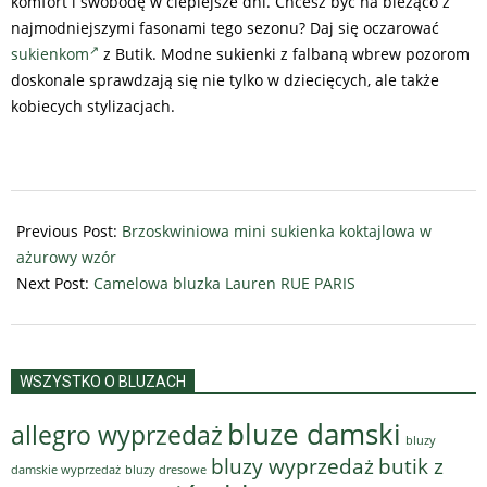
komfort i swobodę w cieplejsze dni. Chcesz być na bieżąco z
najmodniejszymi fasonami tego sezonu? Daj się oczarować
sukienkom
z Butik. Modne sukienki z falbaną wbrew pozorom
doskonale sprawdzają się nie tylko w dziecięcych, ale także
kobiecych stylizacjach.
2024-
07-
Previous Post:
Brzoskwiniowa mini sukienka koktajlowa w
04
ażurowy wzór
Next Post:
Camelowa bluzka Lauren RUE PARIS
WSZYSTKO O BLUZACH
bluze damski
allegro wyprzedaż
bluzy
bluzy wyprzedaż
butik z
bluzy dresowe
damskie wyprzedaż