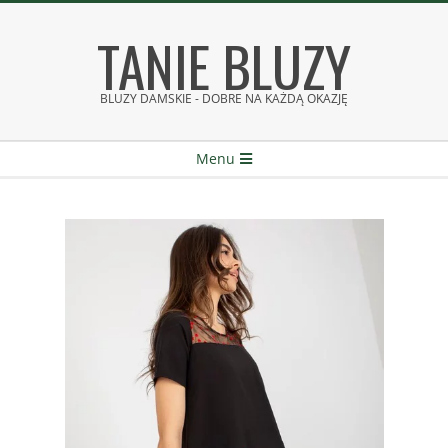
Skip
TANIE BLUZY
to
content
BLUZY DAMSKIE - DOBRE NA KAŻDĄ OKAZJĘ
Secondary
Menu
Navigation
Menu