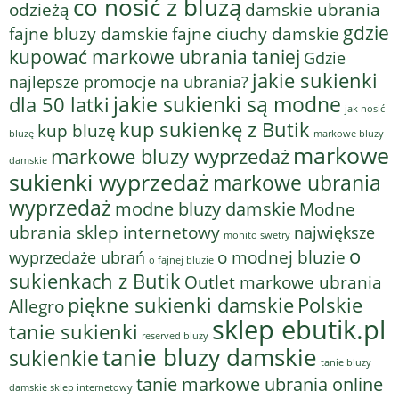
co nosić z bluzą
odzieżą
damskie ubrania
gdzie
fajne bluzy damskie
fajne ciuchy damskie
kupować markowe ubrania taniej
Gdzie
jakie sukienki
najlepsze promocje na ubrania?
jakie sukienki są modne
dla 50 latki
jak nosić
kup sukienkę z Butik
kup bluzę
bluzę
markowe bluzy
markowe
markowe bluzy wyprzedaż
damskie
sukienki wyprzedaż
markowe ubrania
wyprzedaż
modne bluzy damskie
Modne
ubrania sklep internetowy
największe
mohito swetry
o
o modnej bluzie
wyprzedaże ubrań
o fajnej bluzie
sukienkach z Butik
Outlet markowe ubrania
piękne sukienki damskie
Polskie
Allegro
sklep ebutik.pl
tanie sukienki
reserved bluzy
tanie bluzy damskie
sukienkie
tanie bluzy
tanie markowe ubrania online
damskie sklep internetowy