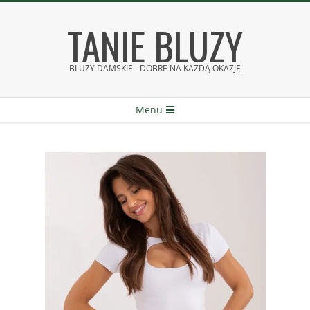
Skip
TANIE BLUZY
to
content
BLUZY DAMSKIE - DOBRE NA KAŻDĄ OKAZJĘ
Secondary
Menu
Navigation
Menu