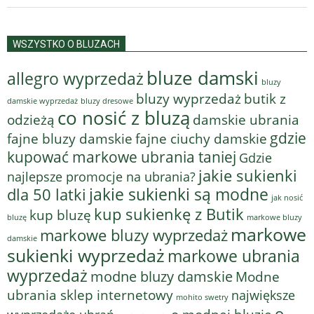
WSZYSTKO O BLUZACH
bluze damski
allegro wyprzedaż
bluzy
bluzy wyprzedaż
butik z
bluzy dresowe
damskie wyprzedaż
co nosić z bluzą
odzieżą
damskie ubrania
gdzie
fajne bluzy damskie
fajne ciuchy damskie
kupować markowe ubrania taniej
Gdzie
jakie sukienki
najlepsze promocje na ubrania?
jakie sukienki są modne
dla 50 latki
jak nosić
kup sukienkę z Butik
kup bluzę
bluzę
markowe bluzy
markowe
markowe bluzy wyprzedaż
damskie
sukienki wyprzedaż
markowe ubrania
wyprzedaż
modne bluzy damskie
Modne
ubrania sklep internetowy
największe
mohito swetry
o