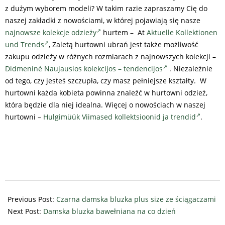
z dużym wyborem modeli? W takim razie zapraszamy Cię do
naszej zakładki z nowościami, w której pojawiają się nasze
najnowsze kolekcje odzieży
hurtem – At
Aktuelle Kollektionen
und Trends
, Zaletą hurtowni ubrań jest także możliwość
zakupu odzieży w różnych rozmiarach z najnowszych kolekcji –
Didmeninė Naujausios kolekcijos – tendencijos
. Niezależnie
od tego, czy jesteś szczupła, czy masz pełniejsze kształty. W
hurtowni każda kobieta powinna znaleźć w hurtowni odzież,
która będzie dla niej idealna. Więcej o nowościach w naszej
hurtowni –
Hulgimüük Viimased kollektsioonid ja trendid
.
2024-
06-
Previous Post:
Czarna damska bluzka plus size ze ściągaczami
14
Next Post:
Damska bluzka bawełniana na co dzień