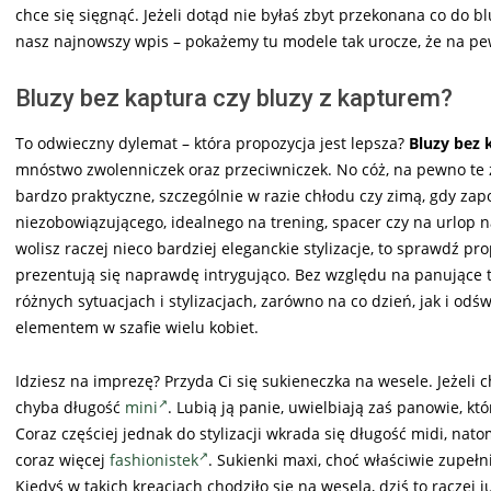
chce się sięgnąć. Jeżeli dotąd nie byłaś zbyt przekonana co do b
nasz najnowszy wpis – pokażemy tu modele tak urocze, że na pew
Bluzy bez kaptura czy bluzy z kapturem?
To odwieczny dylemat – która propozycja jest lepsza?
Bluzy bez 
mnóstwo zwolenniczek oraz przeciwniczek. No cóż, na pewno te z
bardzo praktyczne, szczególnie w razie chłodu czy zimą, gdy zap
niezobowiązującego, idealnego na trening, spacer czy na urlop n
wolisz raczej nieco bardziej eleganckie stylizacje, to sprawdź p
prezentują się naprawdę intrygująco. Bez względu na panujące 
różnych sytuacjach i stylizacjach, zarówno na co dzień, jak i odś
elementem w szafie wielu kobiet.
Idziesz na imprezę? Przyda Ci się sukieneczka na wesele. Jeżeli
chyba długość
mini
. Lubią ją panie, uwielbiają zaś panowie, kt
Coraz częściej jednak do stylizacji wkrada się długość midi, nat
coraz więcej
fashionistek
. Sukienki maxi, choć właściwie zupełn
Kiedyś w takich kreacjach chodziło się na wesela, dziś to raczej 