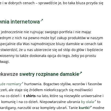
i w dobrych cenach – sprawdźcie je, bo taka bluza przyda się
wnia internetowa
jednocześnie nie rujnując swojego portfela i nie mając
 a jednym z nich na pewno może być zakup produktów w naszym
 specjalnie dla Was najmodniejsze bluzy damskie w cenach tak
wierdzić, że u nas ubierzecie się od stóp do głów i będziecie
wiosenny to także doskonała opcja do tego, żeby po prostu
dwagi.
iekawsze
swetry rozpinane damskie
że rozmiary
hurtownia. Bogactwo stylów, wzorów i fasonów
czeń, ale staje się źródłem niekończących się możliwości
na co dzień i
t shirts
na lato, które są niezwykle uniwersalne i
 komunię i na co dzień. Niepowtarzalne ubrania
by olala
to
, kardigany, narzutki oraz komplety ubrań. Tanie
kurtki
modne