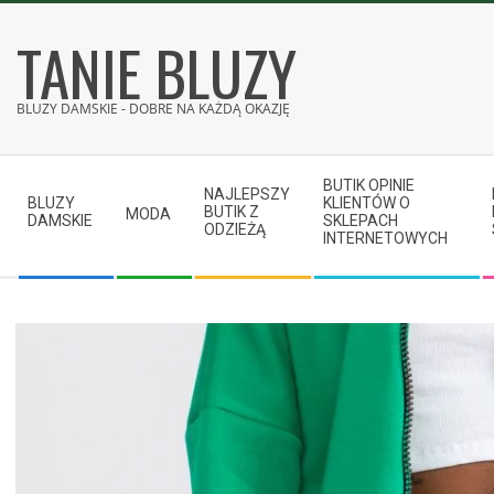
Skip
TANIE BLUZY
to
content
BLUZY DAMSKIE - DOBRE NA KAŻDĄ OKAZJĘ
Secondary
BUTIK OPINIE
Navigation
NAJLEPSZY
BLUZY
KLIENTÓW O
BUTIK Z
MODA
Menu
DAMSKIE
SKLEPACH
ODZIEŻĄ
INTERNETOWYCH