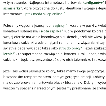
w tym sezonie. Najlepsza internetowa hurtownia
kardiganów
i
szmizjerki
, które przypadną do gustu klientkom Twojego sklepu.
internetowa i
ptak moda sklep online.
Polecamy wygodne jeansy lub
leeginsy
i koszulę w paski z kwi
kobaltową listonoszkę i
złota szpilka
lub w podobnym kolorze. 
swojej ofercie ma wiele koronkowych sukienek. Jeżeli nie wiesz,
koronkowe sukienki z odsłoniętymi ramionami, z wiązaniami czy
świetnie będą wyglądać także jako
strój do pracy
. Jeżeli szuka
letnie
– to supermodne rozwiązanie, któremu uroku dodaje właś
sukienek – będziesz prezentować się w nich tajemniczo i seksow
Jeżeli zaś wolisz jaśniejsze kolory, także mamy swoje propozycje.
hiszpańskim temperamentem, pełnym gorących emocji. Kobiety uwi
ma do zaoferowania hurtownia bluzek hiszpanek. Dobrym wyb
wieczorny spacer z narzeczonym. Jesteśmy przekonane, że zrobi