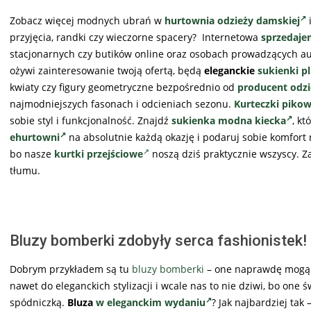
Zobacz więcej modnych ubrań w
hurtownia odzieży damskiej
przyjęcia, randki czy wieczorne spacery? Internetowa
sprzedaje
stacjonarnych czy butików online oraz osobach prowadzących au
ożywi zainteresowanie twoją ofertą, będą
eleganckie
sukienki pl
kwiaty czy figury geometryczne bezpośrednio od
producent odzi
najmodniejszych fasonach i odcieniach sezonu.
Kurteczki piko
sobie styl i funkcjonalność. Znajdź
sukienka modna kiecka
, k
ehurtowni
na absolutnie każdą okazję i podaruj sobie komfort 
bo nasze
kurtki przejściowe
noszą dziś praktycznie wszyscy. Za
tłumu.
Bluzy bomberki zdobyły serca fashionistek!
Dobrym przykładem są tu
bluzy bomberki
– one naprawdę mogą s
nawet do eleganckich stylizacji i wcale nas to nie dziwi, bo one
spódniczką.
Bluza
w eleganckim wydaniu
? Jak najbardziej ta