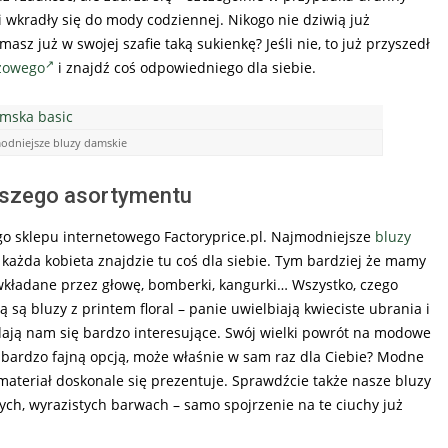
 wkradły się do mody codziennej. Nikogo nie dziwią już
asz już w swojej szafie taką sukienkę? Jeśli nie, to już przyszedł
eżowego
i znajdź coś odpowiedniego dla siebie.
odniejsze bluzy damskie
aszego asortymentu
o sklepu internetowego Factoryprice.pl. Najmodniejsze
bluzy
każda kobieta znajdzie tu coś dla siebie. Tym bardziej że mamy
wkładane przez głowę, bomberki, kangurki… Wszystko, czego
są bluzy z printem floral – panie uwielbiają kwieciste ubrania i
ydają nam się bardzo interesujące. Swój wielki powrót na modowe
st bardzo fajną opcją, może właśnie w sam raz dla Ciebie? Modne
materiał doskonale się prezentuje. Sprawdźcie także nasze bluzy
ch, wyrazistych barwach – samo spojrzenie na te ciuchy już