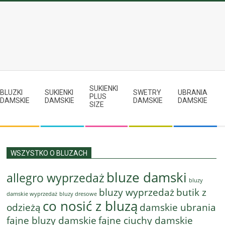
SUKIENKI
BLUZKI
SUKIENKI
SWETRY
UBRANIA
PLUS
DAMSKIE
DAMSKIE
DAMSKIE
DAMSKIE
SIZE
WSZYSTKO O BLUZACH
bluze damski
allegro wyprzedaż
bluzy
bluzy wyprzedaż
butik z
bluzy dresowe
damskie wyprzedaż
co nosić z bluzą
odzieżą
damskie ubrania
fajne bluzy damskie
fajne ciuchy damskie