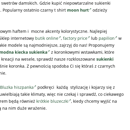
 swetrów damskich. Gdzie kupić niepowtarzalne sukienki
 Popularny ostatnio czarny t shirt
moon hurt
odzieży
atowym haftem i mocne akcenty kolorystyczne. Najlepiej
Sklep internetowy
butik online
,
factory price
lub
papilion
w
 jakie modele są najmodniejsze, zajrzyj do nas! Proponujemy
modna kiecka sukienka
z koronkowymi wstawkami, które
sz kreacji na wesele, sprawdź nasze rozkloszowane
sukienki
nie koronka. Z pewnością spodoba Ci się któraś z czarnych
nie.
Bluzka hiszpanka
podkręci każdą stylizację i kojarzy się z
elbiają takie klimaty, więc nie czekaj i sprawdź, co ciekawego
orem będą również
krótkie bluzeczki
, kiedy chcemy wyjść na
ą na nim duże wrażenie.