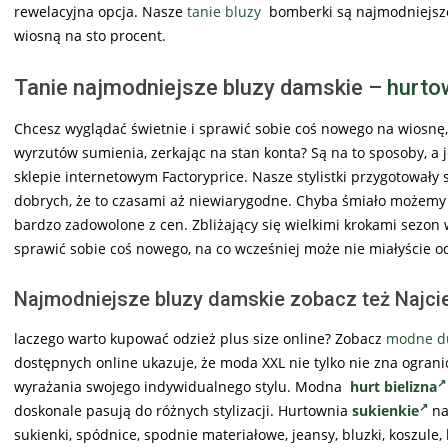
rewelacyjna opcja. Nasze
tanie bluzy
bomberki są najmodniejsze 
wiosną na sto procent.
Tanie najmodniejsze bluzy damskie –
hurto
Chcesz wyglądać świetnie i sprawić sobie coś nowego na wiosnę, 
wyrzutów sumienia, zerkając na stan konta? Są na to sposoby,
sklepie internetowym Factoryprice. Nasze stylistki przygotowały
dobrych, że to czasami aż niewiarygodne. Chyba śmiało możemy st
bardzo zadowolone z cen. Zbliżający się wielkimi krokami sezon 
sprawić sobie coś nowego, na co wcześniej może nie miałyście o
Najmodniejsze bluzy damskie zobacz też Najc
laczego warto kupować odzież plus size online? Zobacz
modne du
dostępnych online ukazuje, że moda XXL nie tylko nie zna ograni
wyrażania swojego indywidualnego stylu. Modna
hurt bielizna
doskonale pasują do różnych stylizacji. Hurtownia
sukienkie
na
sukienki, spódnice, spodnie materiałowe, jeansy, bluzki, koszule