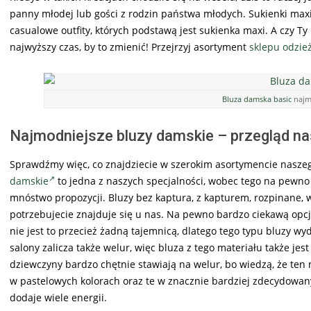
panny młodej lub gości z rodzin państwa młodych. Sukienki maxi
casualowe outfity, których podstawą jest sukienka maxi. A czy Ty m
najwyższy czas, by to zmienić! Przejrzyj asortyment
sklepu odzi
Bluza damska basic
najm
Najmodniejsze bluzy damskie – przegląd n
Sprawdźmy więc, co znajdziecie w szerokim asortymencie naszeg
damskie
to jedna z naszych specjalności, wobec tego na pewno 
mnóstwo propozycji. Bluzy bez kaptura, z kapturem, rozpinane, 
potrzebujecie znajduje się u nas. Na pewno bardzo ciekawą opcją 
nie jest to przecież żadną tajemnicą, dlatego tego typu bluzy w
salony zalicza także welur, więc bluza z tego materiału także je
dziewczyny bardzo chętnie stawiają na welur, bo wiedzą, że ten 
w pastelowych kolorach oraz te w znacznie bardziej zdecydowany
dodaje wiele energii.