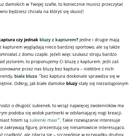
luz damskich w Twojej szafie, to koniecznie musisz przeczytać
no będziesz chciała na któryś się skusić!
kaptura czy jednak
bluzy z kapturem
?
Jedne i drugie mają
 kapturem wyglądają nieco bardziej sportowo, ale są także
omniałaś z domu czapki. Jeżeli więc szukasz stroju bardzo
ad jeziorem, to proponujemy Ci bluzę z kapturem. Jeśli zaś
roponowane przez nas bluzy bez kaptura – niektóre z nich
trendy,
biała bluza
bez kaptura doskonale sprawdza się w
więtnie. Odkryj, jak białe damskie
bluzy
stały się niezastąpionym
 chodzi o długość sukienek, to wciąż najwięcej zwolenników ma
órym podoba się widok partnerki w odsłaniającej nogi kreacji.
omiast hitem są
sukienki maxi
. Takie rozwiązanie interesuje
ie zakrywają figurę, prezentują się niesamowicie interesująco.
już rzadkość, ale zdarza się – szczególnie w przypadku druhny