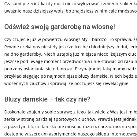
Czasami przecież każdy musi nieco wyluzować i zmienić sukienkę
uważnie nasz dzisiejszy wpis, bo znajdziesz w nim całe mnóstwo
Odśwież swoją garderobę na wiosnę!
Czy czujecie już w powietrzu wiosnę? My – bardzo! To sprawia,
Pewnie czeka nas niestety jeszcze trochę chłodniejszych dni, je
na dno garderoby. Niech ustąpią już miejsca nieco lżejszym ciu
jeszcze pod uwagę moment przedwiośnia i nie stawiać od razu na
potrzeby osłaniania się od mrozu. Przynajmniej taką mamy nadzi
przykład sięgając po najmodniejsze bluzy damskie. Niech będzie
wiosennych ciuchów i sprawią, że poczujesz się rewelacyjnie.
Bluzy damskie – tak czy nie?
Doskonale zdajemy sobie sprawę z tego, jak wiele z Was jest mił
zerka w stronę bardziej sportowych ciuchów. Prawda jest jednak 
a poza tym
bluza damska
nie musi od razu oznaczać mocno spo
dostępne w szerokim asortymencie naszego sklepu internetowe