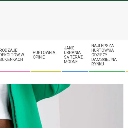
NAJLEPSZA
JAKIE
RODZAJE
HURTOWNIA
HURTOWNIA
UBRANIA
DEKOLTÓW W
ODZIEŻY
OPINIE
SĄ TERAZ
SUKIENKACH
DAMSKIEJ NA
MODNE
RYNKU