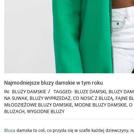
Najmodniejsze bluzy damskie w tym roku
IN:
BLUZY DAMSKIE
TAGGED:
BLUZE DAMSKI
,
BLUZY DAM
NA SUWAK
,
BLUZY WYPRZEDAŻ
,
CO NOSIĆ Z BLUZĄ
,
FAJNE B
MŁODZIEŻOWE BLUZY DAMSKIE
,
MODNE BLUZY DAMSKIE
,
O
BLUZACH
,
WYGODNE BLUZY
Bluza
damska to coś, co przyda się w szafie każdej dziewczyny, na