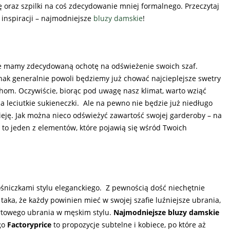
 oraz szpilki na coś zdecydowanie mniej formalnego. Przeczytaj
 inspiracji – najmodniejsze
bluzy damskie
!
 że mamy zdecydowaną ochotę na odświeżenie swoich szaf.
dnak generalnie powoli będziemy już chować najcieplejsze swetry
chom. Oczywiście, biorąc pod uwagę nasz klimat, warto wziąć
 leciutkie sukieneczki. Ale na pewno nie będzie już niedługo
eję. Jak można nieco odświeżyć zawartość swojej garderoby – na
 to jeden z elementów, które pojawią się wśród Twoich
ośniczkami stylu eleganckiego. Z pewnością dość niechętnie
taka, że każdy powinien mieć w swojej szafie luźniejsze ubrania,
rtowego ubrania w męskim stylu.
Najmodniejsze bluzy damskie
go
Factoryprice
to propozycje subtelne i kobiece, po które aż