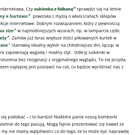
internetowa. Czy
sukienka z falbaną
sprawdzi się na letnie
my e hurtowo
powstała z myślą o właścicielach sklepów
kcje internetowe. Dobrym rozwiązaniem, który z pewnością
us size
w najmodniejszych wzorach, np. w lamparcie cętki,
eży
. Zamów już teraz większe ilości pikowanych kurtek w
wane
stanowią idealny wybór na chłodniejsze dni, łącząc w
tóre zapewniają wygodę i modny styl. Odkryj sukienki w
noszenia bez rezygnacji z oryginalnego wyglądu. To się przyda,
tem najlepiej jest postawić na coś, co będzie wyróżniać nas z
ię podobać – i to bardzo! Niektóre panie noszą bomberki
 świetnie do tego pasują. Mogą fajnie prezentować się nawet ze
k – my nie mamy wątpliwości co do tego, że to może być naprawdę