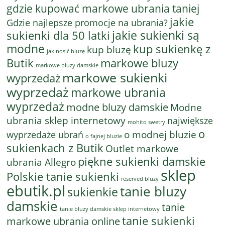
gdzie kupować markowe ubrania taniej
jakie
Gdzie najlepsze promocje na ubrania?
jakie sukienki są
sukienki dla 50 latki
modne
kup sukienkę z
kup bluzę
jak nosić bluzę
Butik
markowe bluzy
markowe bluzy damskie
markowe sukienki
wyprzedaż
wyprzedaż
markowe ubrania
wyprzedaż
modne bluzy damskie
Modne
ubrania sklep internetowy
największe
mohito swetry
o
o modnej bluzie
wyprzedaże ubrań
o fajnej bluzie
sukienkach z Butik
Outlet markowe
piękne sukienki damskie
ubrania Allegro
sklep
Polskie tanie sukienki
reserved bluzy
ebutik.pl
tanie bluzy
sukienkie
damskie
tanie
tanie bluzy damskie sklep internetowy
tanie sukienki
markowe ubrania online