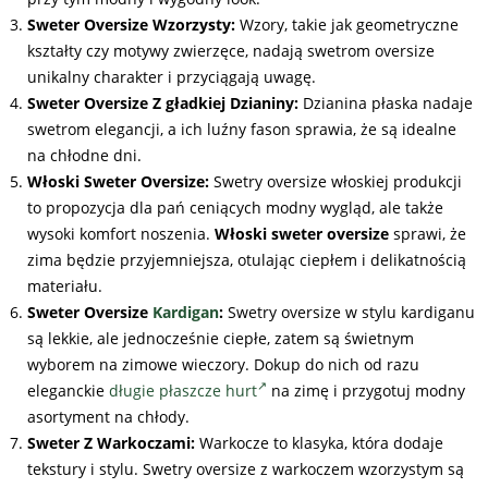
Sweter Oversize Wzorzysty:
Wzory, takie jak geometryczne
kształty czy motywy zwierzęce, nadają swetrom oversize
unikalny charakter i przyciągają uwagę.
Sweter Oversize Z gładkiej Dzianiny:
Dzianina płaska nadaje
swetrom elegancji, a ich luźny fason sprawia, że są idealne
na chłodne dni.
Włoski Sweter Oversize:
Swetry oversize włoskiej produkcji
to propozycja dla pań ceniących modny wygląd, ale także
wysoki komfort noszenia.
Włoski sweter oversize
sprawi, że
zima będzie przyjemniejsza, otulając ciepłem i delikatnością
materiału.
Sweter Oversize
Kardigan
:
Swetry oversize w stylu kardiganu
są lekkie, ale jednocześnie ciepłe, zatem są świetnym
wyborem na zimowe wieczory. Dokup do nich od razu
eleganckie
długie płaszcze hurt
na zimę i przygotuj modny
asortyment na chłody.
Sweter Z Warkoczami:
Warkocze to klasyka, która dodaje
tekstury i stylu. Swetry oversize z warkoczem wzorzystym są