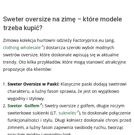
Sweter oversize na zimę – które modele
trzeba kupić?
Zimowa kolekcja hurtowni odzieży Factoryprice.eu (ang.
clothing wholesale
) dostarcza szeroki wybór modnych
swetrów oversize, które doskonale wpisują się w aktualne
trendy. Oto kilka przykładów, które mogą stanowić atrakcyjne
propozycje dla klientów:
Sweter Oversize w Paski:
Klasyczne paski dodają swetrowi
charakteru, a luźny fason sprawia, że jest on wyjątkowo
wygodny i stylowy.
Sweter Golfem
:
Swetry oversize z golfem, długie niczym
sweterkowe sukienki (LT.
suknelės
), to doskonałe połączenie
funkcjonalności i stylu. Długi kołnierz doskonale chroni przed
zimnem, a luźny fason zapewnia swobodę ruchu, tworząc
przy tym modny i wygodny look.