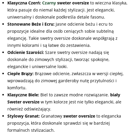
Klasyczna Czerń:
Czarny
sweter oversize
to wieczna klasyka,
która pasuje do niemal każdej stylizacji. Jest elegancki,
uniwersalny i doskonale podkreśla detale fasonu.
Stonowane Beże i Ecru:
Jasne odcienie beżu i ecru to
propozycje idealne dla osób ceniących sobie subtelną
elegancję. Takie swetry oversize doskonale współgrają z
innymi kolorami i są łatwe do zestawienia.
Odcienie Szarości:
Szare swetry oversize nadają się
doskonale do zimowych stylizacji, tworząc spokojne,
eleganckie i uniwersalne looki.
Ciepłe Brązy:
Brązowe odcienie, zwłaszcza w wersji ciepłej,
wprowadzają do zimowej garderoby nutę przytulności i
komfortu.
Klasyczne Biele:
Biel to zawsze modne rozwiązanie.
biały
Sweter oversize
w tym kolorze jest nie tylko elegancki, ale
również odświeżający.
Stylowy Granat:
Granatowy
sweter oversize
to elegancka
propozycja, która doskonale sprawdzi się w bardziej
formalnych stylizacjach.