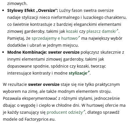
zimowych.
Stylowy Efekt „Oversize”:
Luźny fason swetra oversize
nadaje stylizacji nieco nieformalnego i luzackiego charakteru,
co świetnie kontrastuje z bardziej eleganckimi elementami
zimowej garderoby, takimi jak
kozaki
czy
płaszcz damski
.
Pamiętaj, że
sprzedajemy e hurtowo
ma największy wybór
dodatków i ubrań w jednym miejscu.
Modne Kombinacje:
sweter oversize
połączysz skutecznie z
innymi elementami zimowej garderoby, takimi jak
dopasowane spodnie, spódnice czy kozaki, tworząc
interesujące kontrasty i modne
stylizacje
.
W rezultacie
sweter oversize
staje się nie tylko praktycznym
wyborem na zimę, ale także modnym elementem stroju.
Pozawala eksperymentować z różnymi stylami, jednocześnie
dbając o wygodę i ciepło w chłodne dni. W hurtowej ofercie ma
je każdy szanujący się
producent odzieży
, dlatego sprawdź
modele od Factoryprice.eu.