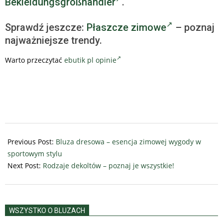
Bekleidungsgroßhändler
.
Sprawdź jeszcze:
Płaszcze zimowe
– poznaj
najważniejsze trendy.
Warto przeczytać
ebutik pl opinie
2023-
12-
Previous Post:
Bluza dresowa – esencja zimowej wygody w
30
sportowym stylu
Next Post:
Rodzaje dekoltów – poznaj je wszystkie!
WSZYSTKO O BLUZACH