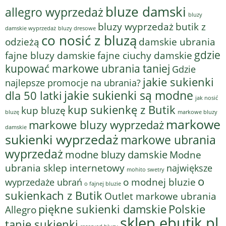
bluze damski
allegro wyprzedaż
bluzy
bluzy wyprzedaż
butik z
bluzy dresowe
damskie wyprzedaż
co nosić z bluzą
odzieżą
damskie ubrania
gdzie
fajne bluzy damskie
fajne ciuchy damskie
kupować markowe ubrania taniej
Gdzie
jakie sukienki
najlepsze promocje na ubrania?
jakie sukienki są modne
dla 50 latki
jak nosić
kup sukienkę z Butik
kup bluzę
bluzę
markowe bluzy
markowe
markowe bluzy wyprzedaż
damskie
sukienki wyprzedaż
markowe ubrania
wyprzedaż
modne bluzy damskie
Modne
ubrania sklep internetowy
największe
mohito swetry
o
o modnej bluzie
wyprzedaże ubrań
o fajnej bluzie
sukienkach z Butik
Outlet markowe ubrania
piękne sukienki damskie
Polskie
Allegro
sklep ebutik.pl
tanie sukienki