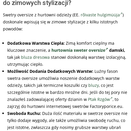
do zimowych stylizacji?
Swetry oversize z hurtowni odzieży (EE.
rõivaste hulgimüüja
)
doskonale wpisują się w zimowe stylizacje z kilku istotnych
powodów:
Dodatkowa Warstwa Ciepła:
Zimą komfort cieplny ma
kluczowe znaczenie, a
hurtownia sweter oversize
damski,
tak jak
bluza dresowa
stanowi doskonałą warstwę izolacyjną,
utrzymując ciepło.
Możliwość Dodania Dodatkowych Warstw:
Luźny fason
swetra oversize umożliwia noszenie dodatkowych warstw
odzieży, takich jak termiczne koszulki czy
bluzy
, co jest
szczególnie istotne w bardzo mroźne dni. Jeśli do tej pory nie
znalazłeś zadowalającej oferty dzianin w
Ptak Rzgów
, to
zajrzyj do hurtowni internetowej swetrów Factoryporice.eu.
Swoboda Ruchu:
Duża ilość materiału w swetrze oversize nie
tylko dodaje wygody, ale także umożliwia swobodę ruchu, co
jest istotne, zwłaszcza gdy nosimy grubsze warstwy ubrań