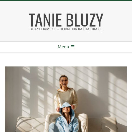
Skip
TANIE BLUZY
to
content
BLUZY DAMSKIE - DOBRE NA KAŻDĄ OKAZJĘ
Secondary
Menu
Navigation
Menu