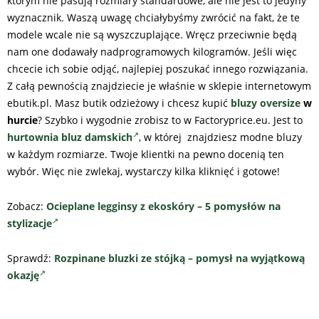
którym nie pasują rozmiary standardowe, ale nie jest to jedyny
wyznacznik. Waszą uwagę chciałybyśmy zwrócić na fakt, że te
modele wcale nie są wyszczuplające. Wręcz przeciwnie będą
nam one dodawały nadprogramowych kilogramów. Jeśli więc
chcecie ich sobie odjąć, najlepiej poszukać innego rozwiązania.
Z całą pewnością znajdziecie je właśnie w sklepie internetowym
ebutik.pl. Masz butik odzieżowy i chcesz kupić
bluzy oversize
w
hurcie
? Szybko i wygodnie zrobisz to w Factoryprice.eu. Jest to
hurtownia bluz damskich
, w której znajdziesz modne bluzy
w każdym rozmiarze. Twoje klientki na pewno docenią ten
wybór. Więc nie zwlekaj, wystarczy kilka kliknięć i gotowe!
Zobacz:
Ocieplane legginsy z ekoskóry – 5 pomysłów na
stylizacje
Sprawdź:
Rozpinane bluzki ze stójką – pomysł na wyjątkową
okazję