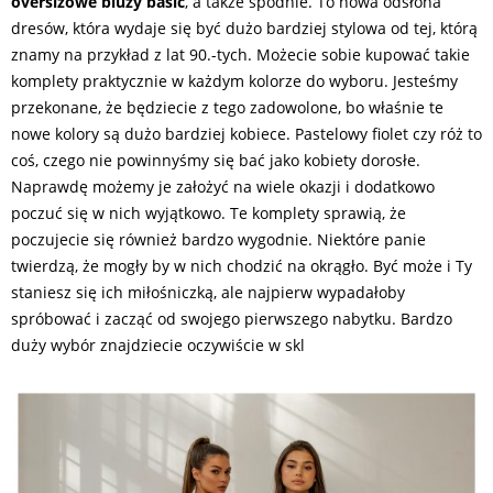
oversizowe bluzy basic
, a także spodnie. To nowa odsłona
dresów, która wydaje się być dużo bardziej stylowa od tej, którą
znamy na przykład z lat 90.-tych. Możecie sobie kupować takie
komplety praktycznie w każdym kolorze do wyboru. Jesteśmy
przekonane, że będziecie z tego zadowolone, bo właśnie te
nowe kolory są dużo bardziej kobiece. Pastelowy fiolet czy róż to
coś, czego nie powinnyśmy się bać jako kobiety dorosłe.
Naprawdę możemy je założyć na wiele okazji i dodatkowo
poczuć się w nich wyjątkowo. Te komplety sprawią, że
poczujecie się również bardzo wygodnie. Niektóre panie
twierdzą, że mogły by w nich chodzić na okrągło. Być może i Ty
staniesz się ich miłośniczką, ale najpierw wypadałoby
spróbować i zacząć od swojego pierwszego nabytku. Bardzo
duży wybór znajdziecie oczywiście w skl