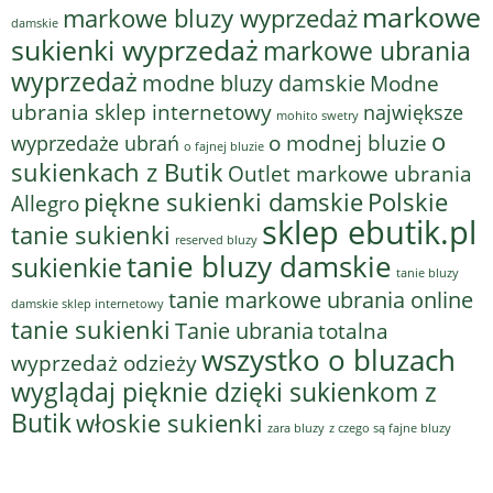
markowe
markowe bluzy wyprzedaż
damskie
sukienki wyprzedaż
markowe ubrania
wyprzedaż
modne bluzy damskie
Modne
ubrania sklep internetowy
największe
mohito swetry
o
o modnej bluzie
wyprzedaże ubrań
o fajnej bluzie
sukienkach z Butik
Outlet markowe ubrania
piękne sukienki damskie
Polskie
Allegro
sklep ebutik.pl
tanie sukienki
reserved bluzy
tanie bluzy damskie
sukienkie
tanie bluzy
tanie markowe ubrania online
damskie sklep internetowy
tanie sukienki
Tanie ubrania
totalna
wszystko o bluzach
wyprzedaż odzieży
wyglądaj pięknie dzięki sukienkom z
Butik
włoskie sukienki
z czego są fajne bluzy
zara bluzy