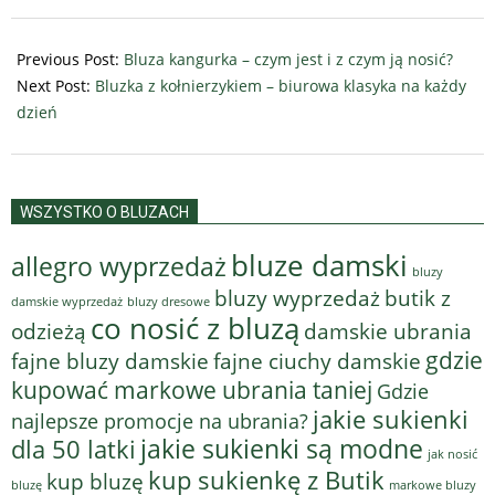
2021-
12-
Previous Post:
Bluza kangurka – czym jest i z czym ją nosić?
26
Next Post:
Bluzka z kołnierzykiem – biurowa klasyka na każdy
dzień
WSZYSTKO O BLUZACH
bluze damski
allegro wyprzedaż
bluzy
bluzy wyprzedaż
butik z
bluzy dresowe
damskie wyprzedaż
co nosić z bluzą
odzieżą
damskie ubrania
gdzie
fajne bluzy damskie
fajne ciuchy damskie
kupować markowe ubrania taniej
Gdzie
jakie sukienki
najlepsze promocje na ubrania?
jakie sukienki są modne
dla 50 latki
jak nosić
kup sukienkę z Butik
kup bluzę
bluzę
markowe bluzy