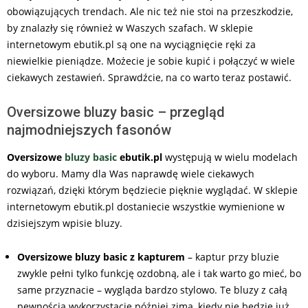
obowiązujących trendach. Ale nic też nie stoi na przeszkodzie,
by znalazły się również w Waszych szafach. W sklepie
internetowym ebutik.pl są one na wyciągnięcie ręki za
niewielkie pieniądze. Możecie je sobie kupić i połączyć w wiele
ciekawych zestawień. Sprawdźcie, na co warto teraz postawić.
Oversizowe bluzy basic – przegląd
najmodniejszych fasonów
Oversizowe
bluzy
basic
ebutik.pl
występują w wielu modelach
do wyboru. Mamy dla Was naprawdę wiele ciekawych
rozwiązań, dzięki którym będziecie pięknie wyglądać. W sklepie
internetowym ebutik.pl dostaniecie wszystkie wymienione w
dzisiejszym wpisie bluzy.
Oversizowe bluzy basic z kapturem
– kaptur przy bluzie
zwykle pełni tylko funkcję ozdobną, ale i tak warto go mieć, bo
same przyznacie – wygląda bardzo stylowo. Te bluzy z całą
pewnością wykorzystacie później zimą, kiedy nie będzie już